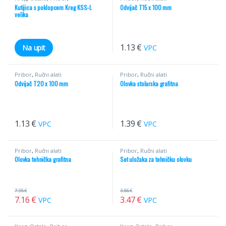
Pribor/Ostalo
,
Ručni alati
Kutijica s poklopcem Kreg KSS-L
Odvijač T15 x 100 mm
velika
1.13
€
Na upit
VPC
Pribor
,
Ručni alati
Pribor
,
Ručni alati
Odvijač T20 x 100 mm
Olovka stolarska grafitna
1.13
€
1.39
€
VPC
VPC
Pribor
,
Ručni alati
Pribor
,
Ručni alati
Olovka tehnička grafitna
Set uložaka za tehničku olovku
7.95
€
3.86
€
7.16
€
3.47
€
VPC
VPC