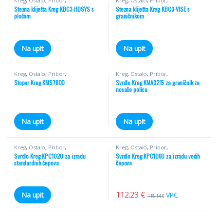
Kreg
,
Ostalo
,
Pribor
,
Kreg
,
Ostalo
,
Pribor
,
Pribor/Ostalo
,
Ručni alati
,
Stege
Pribor/Ostalo
,
Ručni alati
,
Stege
Stezna kliješta Kreg KBC3-HDSYS s
Stezna kliješta Kreg KBC3-VISE s
pločom
graničnikom
Na upit
Na upit
Kreg
,
Ostalo
,
Pribor
,
Kreg
,
Ostalo
,
Pribor
,
Pribor/Ostalo
,
Ručni alati
Pribor/Ostalo
,
Ručni alati
Stoper Kreg KMS7800
Svrdlo Kreg KMA3215 za graničnik za
nosače polica
Na upit
Na upit
Kreg
,
Ostalo
,
Pribor
,
Kreg
,
Ostalo
,
Pribor
,
Pribor/Ostalo
,
Ručni alati
Pribor/Ostalo
,
Ručni alati
Svrdlo Kreg KPC1020 za izradu
Svrdlo Kreg KPC1060 za izradu većih
standardnih čepova
čepova
112.23
€
VPC
Na upit
118.14
€