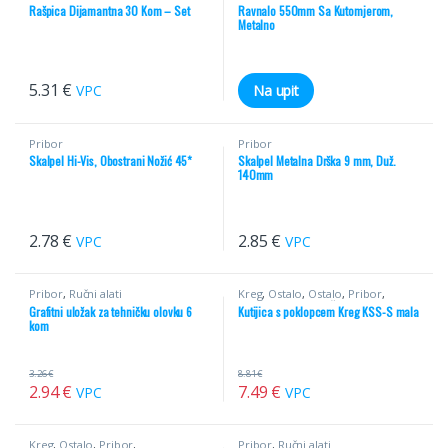
Rašpica Dijamantna 30 Kom – Set
Ravnalo 550mm Sa Kutomjerom,
Metalno
5.31
€
VPC
Na upit
Pribor
Pribor
Skalpel Hi-Vis, Obostrani Nožić 45*
Skalpel Metalna Drška 9 mm, Duž.
140mm
2.78
€
2.85
€
VPC
VPC
Pribor
,
Ručni alati
Kreg
,
Ostalo
,
Ostalo
,
Pribor
,
Pribor/Ostalo
,
Ručni alati
Grafitni uložak za tehničku olovku 6
Kutijica s poklopcem Kreg KSS-S mala
kom
3.26
€
8.81
€
2.94
€
7.49
€
VPC
VPC
Kreg
,
Ostalo
,
Pribor
,
Pribor
,
Ručni alati