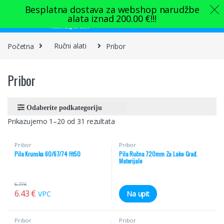
Skip to navigation
Skip to content
Besplatna dostava za webshop narudžbe
alata iznad
200.00
€
!!!
0
Početna
Ručni alati
Pribor
Pribor
Prikazujemo 1–20 od 31 rezultata
Pribor
Pribor
Pila Krunska 60/67/74 Ht50
Pila Ručna 720mm Za Lake Građ.
Materijale
6.77
€
6.43
€
VPC
Na upit
Pribor
Pribor