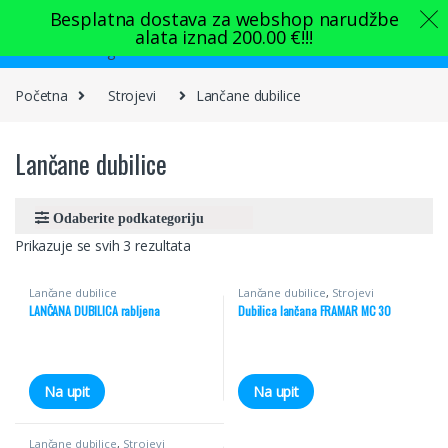
Skip to navigation
Skip to content
Besplatna dostava za webshop narudžbe
alata iznad
200.00
€
!!!
0
Početna
Strojevi
Lančane dubilice
Lančane dubilice
Prikazuje se svih 3 rezultata
Lančane dubilice
Lančane dubilice
,
Strojevi
LANČANA DUBILICA rabljena
Dubilica lančana FRAMAR MC 30
Na upit
Na upit
Lančane dubilice
,
Strojevi