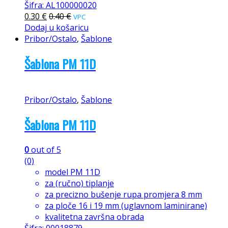
Šifra: AL100000020
0.30
€
0.40
€
VPC
Dodaj u košaricu
Pribor/Ostalo
,
Šablone
Šablona PM 11D
Pribor/Ostalo
,
Šablone
Šablona PM 11D
0
out of 5
(0)
model PM 11D
za (ručno) tiplanje
za precizno bušenje rupa promjera 8 mm
za ploče 16 i 19 mm (uglavnom laminirane)
kvalitetna završna obrada
Šifra: 00018879