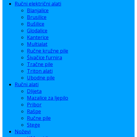
Ručni električni alati
Blanjalice
Brusilice
Bušilice
Glodalice
Kanterice
Multialat
Ručne kružne pile
Šivačice furnira
Tračne pile
Triton alati
Ubodne pile
Ručni alati
Dlijeta
Mazalice za ljepilo
Pribor
Rašpe
Ručne pile
Stege
Noževi