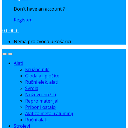
Don't have an account ?
Register
0
0.00
€
Nema proizvoda u košarici
Alati
Kružne pile
Glodala i pločice
Ručni elek. alati
Svrdla
Noževi i nožići
Repro materijal
Pribor i ostalo
Alat za metal i aluminij
Ručni alati
Strojevi