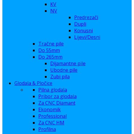
KV
NV
Predrezači
Dupli
Konusni
Lijevi/Desni
Tračne pile
Do 55mm
Do 265mm
Dijamantne pile
Ubodne pile
Zubi pila
Glodala & Pločice
Pilna glodala
Pribor za glodala
Za CNC Diamant
Ekonomik
Professional
Za CNC HM
Profilna