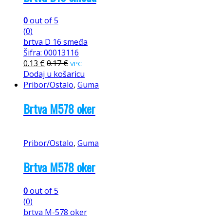
0
out of 5
(0)
brtva D 16 smeđa
Šifra: 00013116
0.13
€
0.17
€
VPC
Dodaj u košaricu
Pribor/Ostalo
,
Guma
Brtva M578 oker
Pribor/Ostalo
,
Guma
Brtva M578 oker
0
out of 5
(0)
brtva M-578 oker