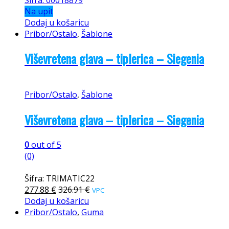
Na upit
Dodaj u košaricu
Pribor/Ostalo
,
Šablone
Viševretena glava – tiplerica – Siegenia
Pribor/Ostalo
,
Šablone
Viševretena glava – tiplerica – Siegenia
0
out of 5
(0)
Šifra: TRIMATIC22
277.88
€
326.91
€
VPC
Dodaj u košaricu
Pribor/Ostalo
,
Guma