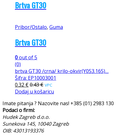
Brtva GT30
Pribor/Ostalo
,
Guma
Brtva GT30
0
out of 5
(0)
brtva GT30 /crna/ krilo-okvir(Y053.165)…
Šifra: EP10003001
0.32
€
0.43
€
VPC
Dodaj u košaricu
Imate pitanja ? Nazovite nas!
+385 (01) 2983 130
Podaci o firmi:
Hudek Zagreb d.o.o.
Sunekova 145, 10040 Zagreb
OIB: 43013193376