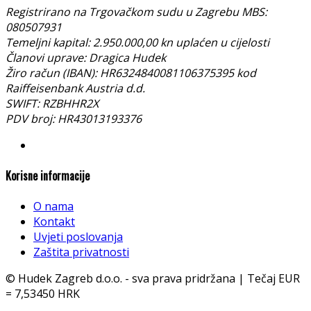
Registrirano na Trgovačkom sudu u Zagrebu MBS:
080507931
Temeljni kapital: 2.950.000,00 kn uplaćen u cijelosti
Članovi uprave: Dragica Hudek
Žiro račun (IBAN): HR6324840081106375395 kod
Raiffeisenbank Austria d.d.
SWIFT: RZBHHR2X
PDV broj: HR43013193376
Korisne informacije
O nama
Kontakt
Uvjeti poslovanja
Zaštita privatnosti
© Hudek Zagreb d.o.o. - sva prava pridržana | Tečaj EUR
= 7,53450 HRK