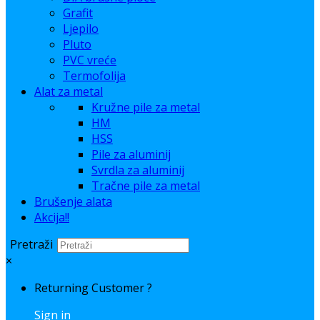
Grafit
Ljepilo
Pluto
PVC vreće
Termofolija
Alat za metal
Kružne pile za metal
HM
HSS
Pile za aluminij
Svrdla za aluminij
Tračne pile za metal
Brušenje alata
Akcija!!
Pretraži
×
Returning Customer ?
Sign in