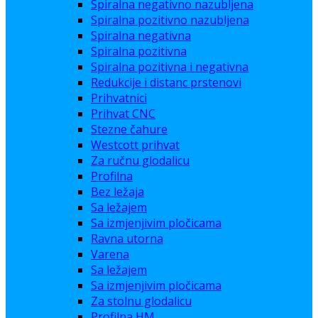
Spiralna negativno nazubljena
Spiralna pozitivno nazubljena
Spiralna negativna
Spiralna pozitivna
Spiralna pozitivna i negativna
Redukcije i distanc prstenovi
Prihvatnici
Prihvat CNC
Stezne čahure
Westcott prihvat
Za ručnu glodalicu
Profilna
Bez ležaja
Sa ležajem
Sa izmjenjivim pločicama
Ravna utorna
Varena
Sa ležajem
Sa izmjenjivim pločicama
Za stolnu glodalicu
Profilna HM