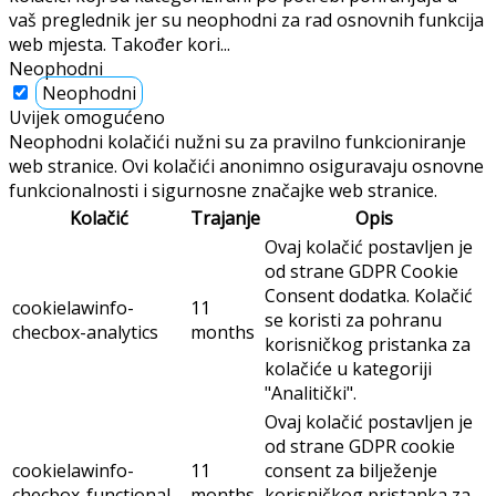
vaš preglednik jer su neophodni za rad osnovnih funkcija
web mjesta. Također kori
...
Neophodni
Neophodni
Uvijek omogućeno
Neophodni kolačići nužni su za pravilno funkcioniranje
web stranice. Ovi kolačići anonimno osiguravaju osnovne
funkcionalnosti i sigurnosne značajke web stranice.
Kolačić
Trajanje
Opis
Ovaj kolačić postavljen je
od strane GDPR Cookie
Consent dodatka. Kolačić
cookielawinfo-
11
se koristi za pohranu
checbox-analytics
months
korisničkog pristanka za
kolačiće u kategoriji
"Analitički".
Ovaj kolačić postavljen je
od strane GDPR cookie
cookielawinfo-
11
consent za bilježenje
checbox-functional
months
korisničkog pristanka za