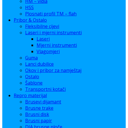
HM – vidia
HSS
Plosnati profil TM – flah
Pribor & Ostalo
Fleksibilne cijevi
Laseri i mjerni instrumenti
Laseri
Mjerni instrumenti
Vlagomjeri
Guma
Lanci dubilice
Okov i pribor za namještaj
Ostalo
Šablone
Transportni kotači
Repro materijal
Brusevi dijamant
Brusne trake
Brusni disk
Brusni papir
DIA brusne ploče