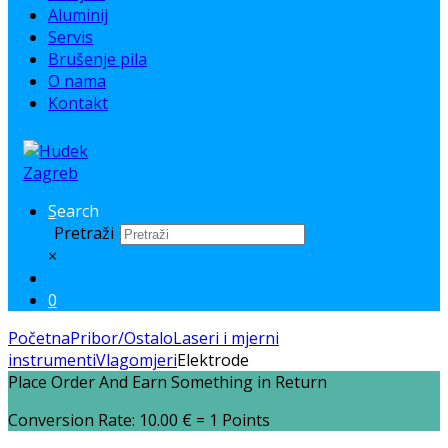
Aluminij
Servis
Brušenje pila
O nama
Kontakt
Search
Pretraži
×
0
Početna
Pribor/Ostalo
Laseri i mjerni
instrumenti
Vlagomjeri
Elektrode
Place Order And Earn Something in Return
Conversion Rate:
10.00
€
= 1 Points