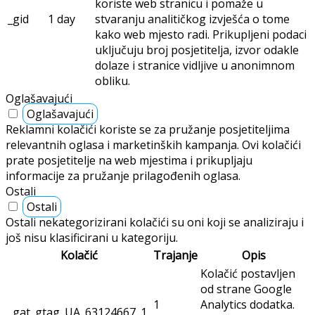
koriste web stranicu i pomaže u
_gid
1 day
stvaranju analitičkog izvješća o tome
kako web mjesto radi. Prikupljeni podaci
uključuju broj posjetitelja, izvor odakle
dolaze i stranice vidljive u anonimnom
obliku.
Oglašavajući
Oglašavajući
Reklamni kolačići koriste se za pružanje posjetiteljima
relevantnih oglasa i marketinških kampanja. Ovi kolačići
prate posjetitelje na web mjestima i prikupljaju
informacije za pružanje prilagođenih oglasa.
Ostali
Ostali
Ostali nekategorizirani kolačići su oni koji se analiziraju i
još nisu klasificirani u kategoriju.
Kolačić
Trajanje
Opis
Kolačić postavljen
od strane Google
1
Analytics dodatka.
_gat_gtag_UA_63124667_1