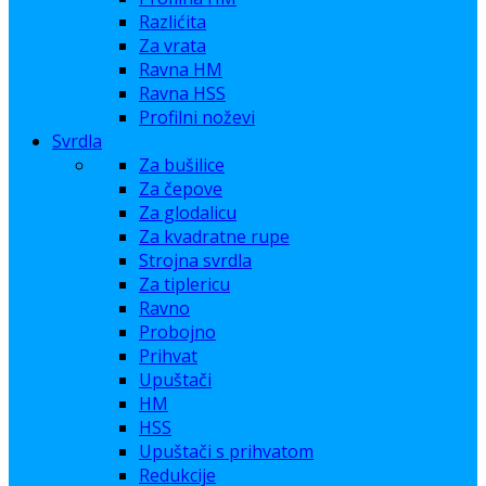
Razlićita
Za vrata
Ravna HM
Ravna HSS
Profilni noževi
Svrdla
Za bušilice
Za čepove
Za glodalicu
Za kvadratne rupe
Strojna svrdla
Za tiplericu
Ravno
Probojno
Prihvat
Upuštači
HM
HSS
Upuštači s prihvatom
Redukcije