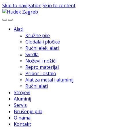
Skip to navigation
Skip to content
Alati
Kružne pile
Glodala i pločice
Ručni elek. alati
Svrdla
Noževi i nožići
Repro materijal
Pribor i ostalo
Alat za metal i aluminij
Ručni alati
Strojevi
Aluminij
Servis
Brušenje pila
O nama
Kontakt