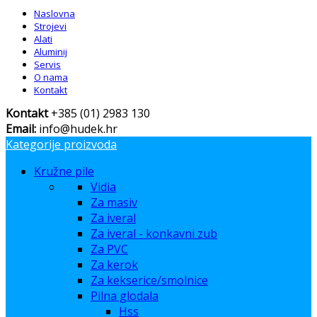
Naslovna
Strojevi
Alati
Aluminij
Servis
O nama
Kontakt
Kontakt
+385 (01) 2983 130
Email:
info@hudek.hr
Kategorije proizvoda
Kružne pile
Vidia
Za masiv
Za iveral
Za iveral - konkavni zub
Za PVC
Za kerok
Za kekserice/smolnice
Pilna glodala
Hss