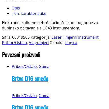
Opis
Teh. karakteristike
Elektrode izolirane nehrđajućim čelikom pogodne za
dubinsko očitavanje s LG43 instrumentom.
Šifra:
00019505
Kategorije:
Laseri i mjerni instrumenti
,
Pribor/Ostalo
,
Vlagomjeri
Oznaka:
Logica
Povezani proizvodi
Pribor/Ostalo
,
Guma
Brtva D16 smeđa
Pribor/Ostalo
,
Guma
Brtva D16 smeđa