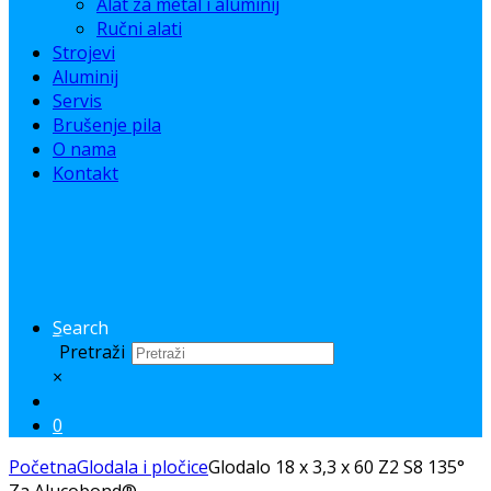
Alat za metal i aluminij
Ručni alati
Strojevi
Aluminij
Servis
Brušenje pila
O nama
Kontakt
Search
Pretraži
×
0
Početna
Glodala i pločice
Glodalo 18 x 3,3 x 60 Z2 S8 135°