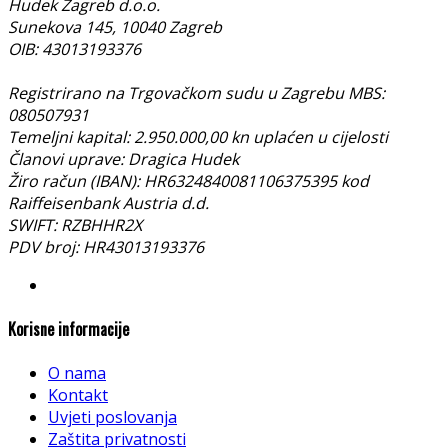
Hudek Zagreb d.o.o.
Sunekova 145, 10040 Zagreb
OIB: 43013193376
Registrirano na Trgovačkom sudu u Zagrebu MBS:
080507931
Temeljni kapital: 2.950.000,00 kn uplaćen u cijelosti
Članovi uprave: Dragica Hudek
Žiro račun (IBAN): HR6324840081106375395 kod
Raiffeisenbank Austria d.d.
SWIFT: RZBHHR2X
PDV broj: HR43013193376
Korisne informacije
O nama
Kontakt
Uvjeti poslovanja
Zaštita privatnosti