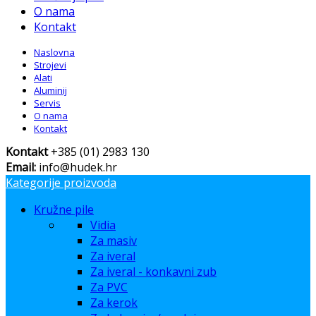
O nama
Kontakt
Naslovna
Strojevi
Alati
Aluminij
Servis
O nama
Kontakt
Kontakt
+385 (01) 2983 130
Email:
info@hudek.hr
Kategorije proizvoda
Kružne pile
Vidia
Za masiv
Za iveral
Za iveral - konkavni zub
Za PVC
Za kerok