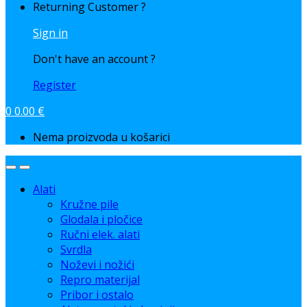
Returning Customer ?
Sign in
Don't have an account ?
Register
0
0.00
€
Nema proizvoda u košarici
Alati
Kružne pile
Glodala i pločice
Ručni elek. alati
Svrdla
Noževi i nožići
Repro materijal
Pribor i ostalo