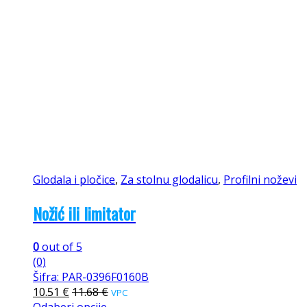
Glodala i pločice
,
Za stolnu glodalicu
,
Profilni noževi
Nožić ili limitator
0
out of 5
(0)
Šifra: PAR-0396F0160B
10.51
€
11.68
€
VPC
Odaberi opcije