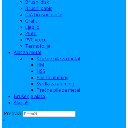
Brusni disk
Brusni papir
DIA brusne ploče
Grafit
Ljepilo
Pluto
PVC vreće
Termofolija
Alat za metal
Kružne pile za metal
HM
HSS
Pile za aluminij
Svrdla za aluminij
Tračne pile za metal
Brušenje alata
Akcija!!
Pretraži
×