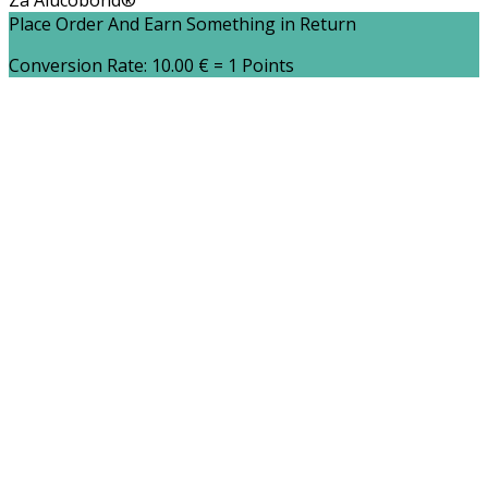
Za Alucobond®
Place Order And Earn Something in Return
Conversion Rate:
10.00
€
= 1 Points