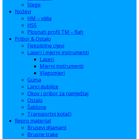
Stege
Noževi
HM – vidia
HSS
Plosnati profil TM – flah
Pribor & Ostalo
Fleksibilne cijevi
Laseri i mjerni instrumenti
Laseri
Mjerni instrumenti
Vlagomjeri
Guma
Lanci dubilice
Okov i pribor za namještaj
Ostalo
Šablone
Transportni kotači
Repro materijal
Brusevi dijamant
Brusne trake