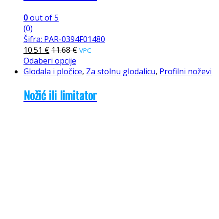
0
out of 5
(0)
Šifra: PAR-0394F01480
10.51
€
11.68
€
VPC
Odaberi opcije
Glodala i pločice
,
Za stolnu glodalicu
,
Profilni noževi
Nožić ili limitator