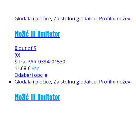
Glodala i pločice
,
Za stolnu glodalicu
,
Profilni noževi
Nožić ili limitator
0
out of 5
(0)
Šifra: PAR-0394F01530
11.68
€
VPC
Odaberi opcije
Glodala i pločice
,
Za stolnu glodalicu
,
Profilni noževi
Nožić ili limitator