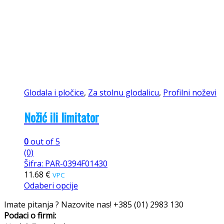
Glodala i pločice
,
Za stolnu glodalicu
,
Profilni noževi
Nožić ili limitator
0
out of 5
(0)
Šifra: PAR-0394F01430
11.68
€
VPC
Odaberi opcije
Imate pitanja ? Nazovite nas!
+385 (01) 2983 130
Podaci o firmi: