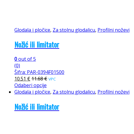
Glodala i pločice
,
Za stolnu glodalicu
,
Profilni noževi
Nožić ili limitator
0
out of 5
(0)
Šifra: PAR-0394F01500
10.51
€
11.68
€
VPC
Odaberi opcije
Glodala i pločice
,
Za stolnu glodalicu
,
Profilni noževi
Nožić ili limitator