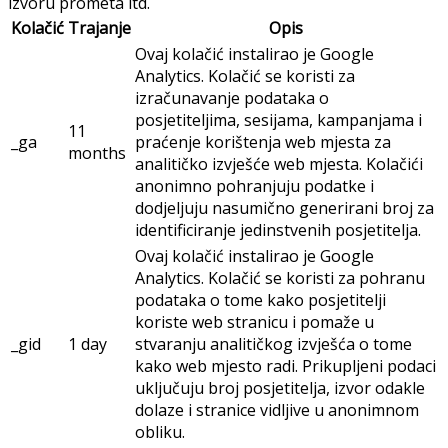
izvoru prometa itd.
Kolačić
Trajanje
Opis
Ovaj kolačić instalirao je Google
Analytics. Kolačić se koristi za
izračunavanje podataka o
posjetiteljima, sesijama, kampanjama i
11
_ga
praćenje korištenja web mjesta za
months
analitičko izvješće web mjesta. Kolačići
anonimno pohranjuju podatke i
dodjeljuju nasumično generirani broj za
identificiranje jedinstvenih posjetitelja.
Ovaj kolačić instalirao je Google
Analytics. Kolačić se koristi za pohranu
podataka o tome kako posjetitelji
koriste web stranicu i pomaže u
_gid
1 day
stvaranju analitičkog izvješća o tome
kako web mjesto radi. Prikupljeni podaci
uključuju broj posjetitelja, izvor odakle
dolaze i stranice vidljive u anonimnom
obliku.