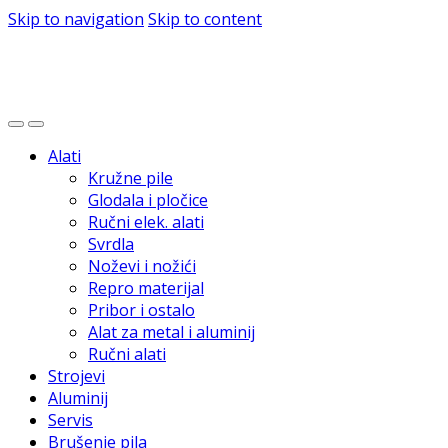
Skip to navigation
Skip to content
Alati
Kružne pile
Glodala i pločice
Ručni elek. alati
Svrdla
Noževi i nožići
Repro materijal
Pribor i ostalo
Alat za metal i aluminij
Ručni alati
Strojevi
Aluminij
Servis
Brušenje pila