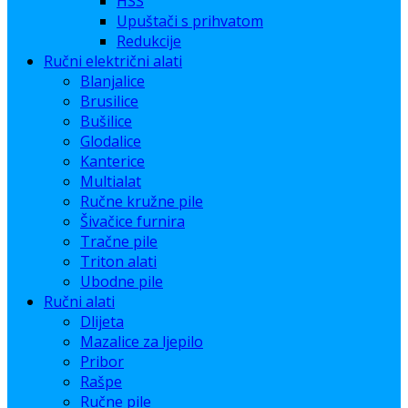
HSS
Upuštači s prihvatom
Redukcije
Ručni električni alati
Blanjalice
Brusilice
Bušilice
Glodalice
Kanterice
Multialat
Ručne kružne pile
Šivačice furnira
Tračne pile
Triton alati
Ubodne pile
Ručni alati
Dlijeta
Mazalice za ljepilo
Pribor
Rašpe
Ručne pile