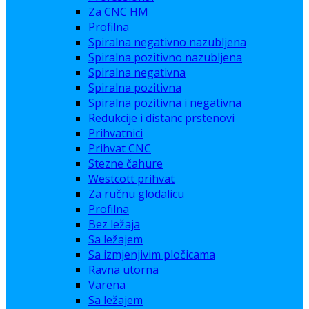
Za CNC HM
Profilna
Spiralna negativno nazubljena
Spiralna pozitivno nazubljena
Spiralna negativna
Spiralna pozitivna
Spiralna pozitivna i negativna
Redukcije i distanc prstenovi
Prihvatnici
Prihvat CNC
Stezne čahure
Westcott prihvat
Za ručnu glodalicu
Profilna
Bez ležaja
Sa ležajem
Sa izmjenjivim pločicama
Ravna utorna
Varena
Sa ležajem