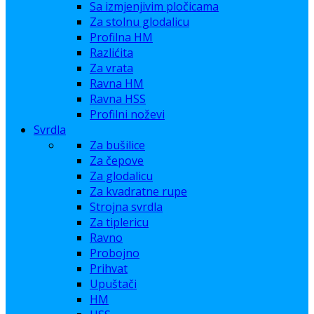
Sa izmjenjivim pločicama
Za stolnu glodalicu
Profilna HM
Razlićita
Za vrata
Ravna HM
Ravna HSS
Profilni noževi
Svrdla
Za bušilice
Za čepove
Za glodalicu
Za kvadratne rupe
Strojna svrdla
Za tiplericu
Ravno
Probojno
Prihvat
Upuštači
HM