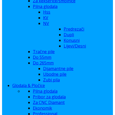
Za kekserice/smolnice
Pilna glodala
Hss
KV
NV
Predrezači
Dupli
Konusni
Lijevi/Desni
Tračne pile
Do 55mm
Do 265mm
Dijamantne pile
Ubodne pile
Zubi pila
Glodala & Pločice
Pilna glodala
Pribor za glodala
Za CNC Diamant
Ekonomik
Professional