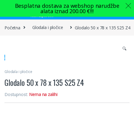
Skip to navigation
Skip to content
Besplatna dostava za webshop narudžbe
alata iznad
200.00
€
!!!
0
Početna
Glodala i pločice
Glodalo 50 x 78 x 135 S25 Z4
🔍
Glodala i pločice
Glodalo 50 x 78 x 135 S25 Z4
Dostupnost:
Nema na zalihi