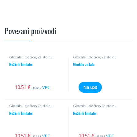
Povezani proizvodi
Glodala i pločice
,
Za stolnu
Glodala i pločice
,
Za stolnu
glodalicu
,
Profilni noževi
glodalicu
,
Ravna HM
Nožić ili limitator
Glodalo za falc
10.51
€
VPC
Na upit
11.68
€
Glodala i pločice
,
Za stolnu
Glodala i pločice
,
Za stolnu
glodalicu
,
Profilni noževi
glodalicu
,
Profilni noževi
Nožić ili limitator
Nožić ili limitator
10.51
€
10.51
€
VPC
VPC
11.68
€
11.68
€