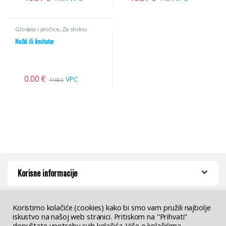
Glodala i pločice
,
Za stolnu
glodalicu
,
Profilni noževi
Nožić ili limitator
0.00
€
VPC
11.68
€
Korisne informacije
Koristimo kolačiće (cookies) kako bi smo vam pružili najbolje
iskustvo na našoj web stranici. Pritiskom na "Prihvati"
dopuštate upotrebu svih kolačića. Više o kolačićima