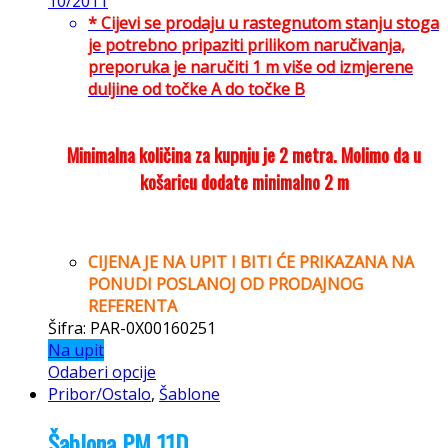
10/2011
* Cijevi se prodaju u rastegnutom stanju stoga
je potrebno pripaziti prilikom naručivanja,
preporuka je naručiti 1 m više od izmjerene
duljine od točke A do točke B
Minimalna količina za kupnju je 2 metra. Molimo da u
košaricu dodate minimalno 2 m
CIJENA JE NA UPIT I BITI ĆE PRIKAZANA NA
PONUDI POSLANOJ OD PRODAJNOG
REFERENTA
Šifra: PAR-0X00160251
Na upit
Odaberi opcije
Pribor/Ostalo
,
Šablone
Šablona PM 11D