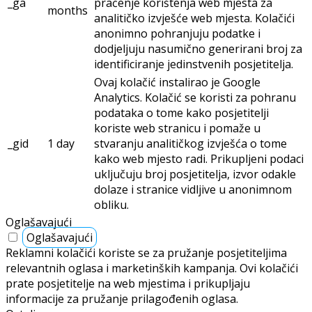
_ga
praćenje korištenja web mjesta za
months
analitičko izvješće web mjesta. Kolačići
anonimno pohranjuju podatke i
dodjeljuju nasumično generirani broj za
identificiranje jedinstvenih posjetitelja.
Ovaj kolačić instalirao je Google
Analytics. Kolačić se koristi za pohranu
podataka o tome kako posjetitelji
koriste web stranicu i pomaže u
_gid
1 day
stvaranju analitičkog izvješća o tome
kako web mjesto radi. Prikupljeni podaci
uključuju broj posjetitelja, izvor odakle
dolaze i stranice vidljive u anonimnom
obliku.
Oglašavajući
Oglašavajući
Reklamni kolačići koriste se za pružanje posjetiteljima
relevantnih oglasa i marketinških kampanja. Ovi kolačići
prate posjetitelje na web mjestima i prikupljaju
informacije za pružanje prilagođenih oglasa.