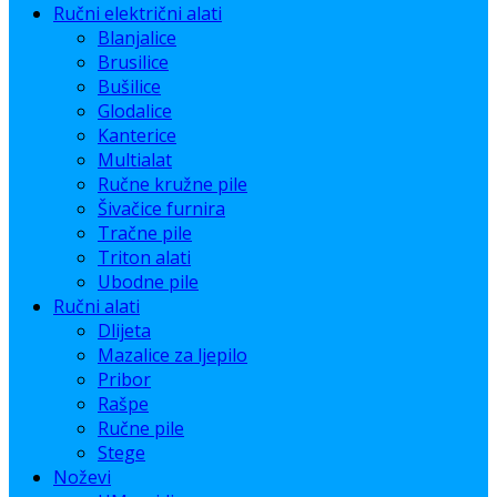
Ručni električni alati
Blanjalice
Brusilice
Bušilice
Glodalice
Kanterice
Multialat
Ručne kružne pile
Šivačice furnira
Tračne pile
Triton alati
Ubodne pile
Ručni alati
Dlijeta
Mazalice za ljepilo
Pribor
Rašpe
Ručne pile
Stege
Noževi