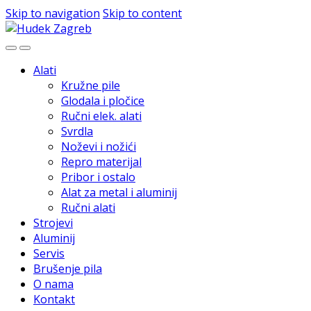
Skip to navigation
Skip to content
Alati
Kružne pile
Glodala i pločice
Ručni elek. alati
Svrdla
Noževi i nožići
Repro materijal
Pribor i ostalo
Alat za metal i aluminij
Ručni alati
Strojevi
Aluminij
Servis
Brušenje pila
O nama
Kontakt