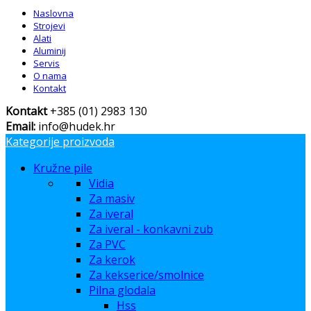
Naslovna
Strojevi
Alati
Aluminij
Servis
O nama
Kontakt
Kontakt
+385 (01) 2983 130
Email:
info@hudek.hr
Kategorije proizvoda
Kružne pile
Vidia
Za masiv
Za iveral
Za iveral - konkavni zub
Za PVC
Za kerok
Za kekserice/smolnice
Pilna glodala
Hss