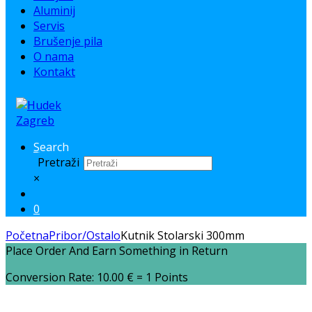
Aluminij
Servis
Brušenje pila
O nama
Kontakt
Search
Pretraži
×
0
Početna
Pribor/Ostalo
Kutnik Stolarski 300mm
Place Order And Earn Something in Return
Conversion Rate:
10.00
€
= 1 Points