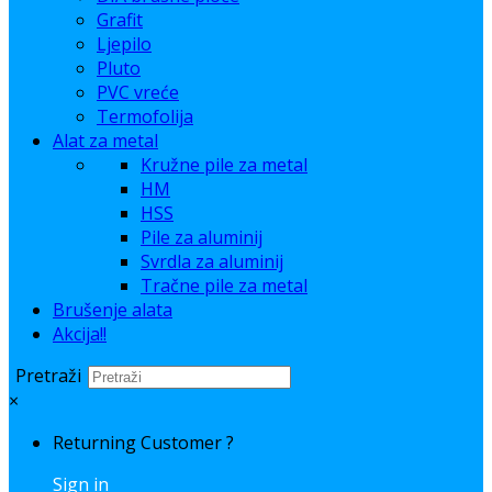
Grafit
Ljepilo
Pluto
PVC vreće
Termofolija
Alat za metal
Kružne pile za metal
HM
HSS
Pile za aluminij
Svrdla za aluminij
Tračne pile za metal
Brušenje alata
Akcija!!
Pretraži
×
Returning Customer ?
Sign in