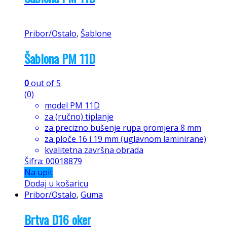
Pribor/Ostalo
,
Šablone
Šablona PM 11D
0
out of 5
(0)
model PM 11D
za (ručno) tiplanje
za precizno bušenje rupa promjera 8 mm
za ploče 16 i 19 mm (uglavnom laminirane)
kvalitetna završna obrada
Šifra: 00018879
Na upit
Dodaj u košaricu
Pribor/Ostalo
,
Guma
Brtva D16 oker