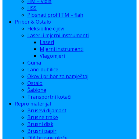
HM – vidia
HSS
Plosnati profil TM – flah
Pribor & Ostalo
Fleksibilne cijevi
Laseri i mjerni instrumenti
Laseri
Mjerni instrumenti
Vlagomjeri
Guma
Lanci dubilice
Okov i pribor za namještaj
Ostalo
Šablone
Transportni kotači
Repro materijal
Brusevi dijamant
Brusne trake
Brusni disk
Brusni papir
DIA brusne ploče