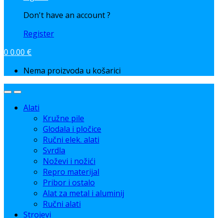
Don't have an account ?
Register
0
0.00
€
Nema proizvoda u košarici
Alati
Kružne pile
Glodala i pločice
Ručni elek. alati
Svrdla
Noževi i nožići
Repro materijal
Pribor i ostalo
Alat za metal i aluminij
Ručni alati
Strojevi