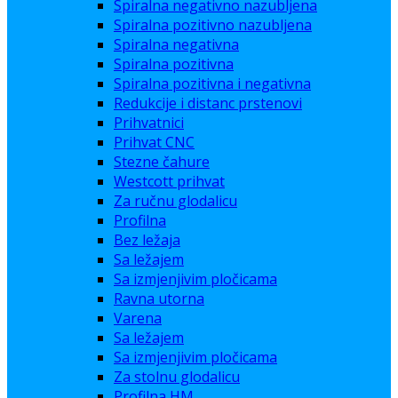
Spiralna negativno nazubljena
Spiralna pozitivno nazubljena
Spiralna negativna
Spiralna pozitivna
Spiralna pozitivna i negativna
Redukcije i distanc prstenovi
Prihvatnici
Prihvat CNC
Stezne čahure
Westcott prihvat
Za ručnu glodalicu
Profilna
Bez ležaja
Sa ležajem
Sa izmjenjivim pločicama
Ravna utorna
Varena
Sa ležajem
Sa izmjenjivim pločicama
Za stolnu glodalicu
Profilna HM