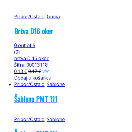
Pribor/Ostalo
,
Guma
Brtva D16 oker
0
out of 5
(0)
brtva D 16 oker
Šifra: 00013118
0.13
€
0.17
€
VPC
Dodaj u košaricu
Pribor/Ostalo
,
Šablone
Šablona PMT 111
Pribor/Ostalo
,
Šablone