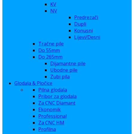
KV
NV
Predrezači
Dupli
Konusni
Lijevi/Desni
Tračne pile
Do 55mm
Do 265mm
Dijamantne pile
Ubodne pile
Zubi pila
Glodala & Pločice
Pilna glodala
Pribor za glodala
Za CNC Diamant
Ekonomik
Professional
Za CNC HM
Profilna