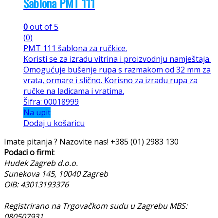
Šablona PMT 111
0
out of 5
(0)
PMT 111 šablona za ručkice.
Koristi se za izradu vitrina i proizvodnju namještaja.
Omogućuje bušenje rupa s razmakom od 32 mm za
vrata, ormare i slično. Korisno za izradu rupa za
ručke na ladicama i vratima.
Šifra: 00018999
Na upit
Dodaj u košaricu
Imate pitanja ? Nazovite nas!
+385 (01) 2983 130
Podaci o firmi:
Hudek Zagreb d.o.o.
Sunekova 145, 10040 Zagreb
OIB: 43013193376
Registrirano na Trgovačkom sudu u Zagrebu MBS:
080507931