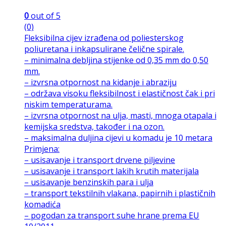
0
out of 5
(0)
Fleksibilna cijev izrađena od poliesterskog
poliuretana i inkapsulirane čelične spirale.
– minimalna debljina stijenke od 0,35 mm do 0,50
mm.
– izvrsna otpornost na kidanje i abraziju
– održava visoku fleksibilnost i elastičnost čak i pri
niskim temperaturama.
– izvrsna otpornost na ulja, masti, mnoga otapala i
kemijska sredstva, također i na ozon.
– maksimalna duljina cijevi u komadu je 10 metara
Primjena:
– usisavanje i transport drvene piljevine
– usisavanje i transport lakih krutih materijala
– usisavanje benzinskih para i ulja
– transport tekstilnih vlakana, papirnih i plastičnih
komadića
– pogodan za transport suhe hrane prema EU