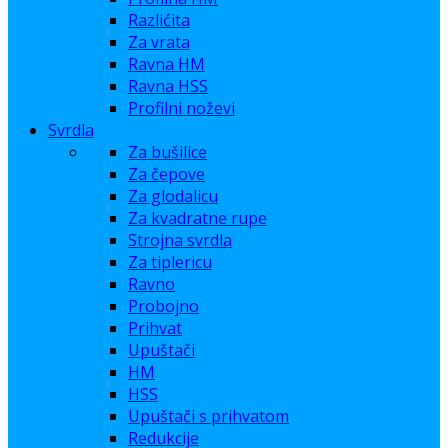
Razlićita
Za vrata
Ravna HM
Ravna HSS
Profilni noževi
Svrdla
Za bušilice
Za čepove
Za glodalicu
Za kvadratne rupe
Strojna svrdla
Za tiplericu
Ravno
Probojno
Prihvat
Upuštači
HM
HSS
Upuštači s prihvatom
Redukcije