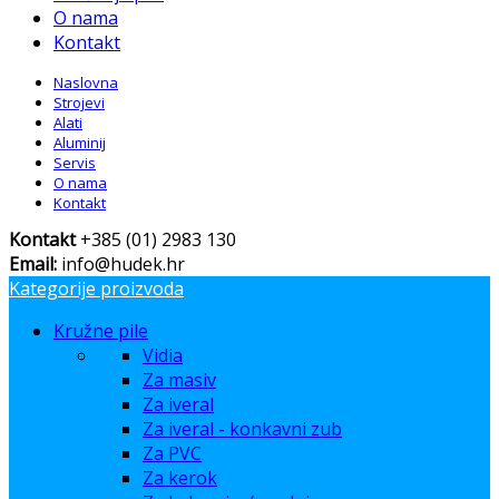
O nama
Kontakt
Naslovna
Strojevi
Alati
Aluminij
Servis
O nama
Kontakt
Kontakt
+385 (01) 2983 130
Email:
info@hudek.hr
Kategorije proizvoda
Kružne pile
Vidia
Za masiv
Za iveral
Za iveral - konkavni zub
Za PVC
Za kerok