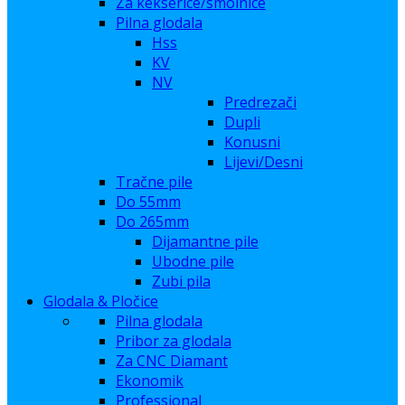
Za kekserice/smolnice
Pilna glodala
Hss
KV
NV
Predrezači
Dupli
Konusni
Lijevi/Desni
Tračne pile
Do 55mm
Do 265mm
Dijamantne pile
Ubodne pile
Zubi pila
Glodala & Pločice
Pilna glodala
Pribor za glodala
Za CNC Diamant
Ekonomik
Professional