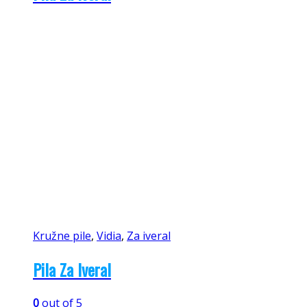
Kružne pile
,
Vidia
,
Za iveral
Pila Za Iveral
0
out of 5