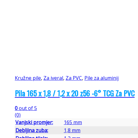
Kružne pile
,
Za iveral
,
Za PVC
,
Pile za aluminij
Pila 165 x 1,8 / 1,2 x 20 z56 -6° TCG Za PVC
0
out of 5
(0)
Vanjski promjer:
165 mm
Debljina zuba:
1,8 mm