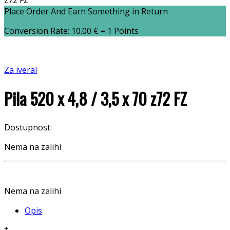
z72 FZ
Place Order And Earn Something in Return
Conversion Rate:
10.00
€
= 1 Points
Za iveral
Pila 520 x 4,8 / 3,5 x 70 z72 FZ
Dostupnost:
Nema na zalihi
Nema na zalihi
Opis
*