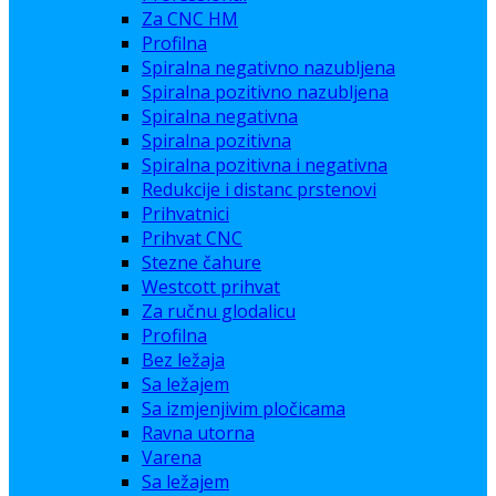
Za CNC HM
Profilna
Spiralna negativno nazubljena
Spiralna pozitivno nazubljena
Spiralna negativna
Spiralna pozitivna
Spiralna pozitivna i negativna
Redukcije i distanc prstenovi
Prihvatnici
Prihvat CNC
Stezne čahure
Westcott prihvat
Za ručnu glodalicu
Profilna
Bez ležaja
Sa ležajem
Sa izmjenjivim pločicama
Ravna utorna
Varena
Sa ležajem