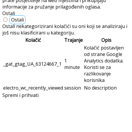
prate posjetitelje na web mjestima i prikupljaju
informacije za pružanje prilagođenih oglasa.
Ostali
Ostali
Ostali nekategorizirani kolačići su oni koji se analiziraju i
još nisu klasificirani u kategoriju.
Kolačić
Trajanje
Opis
Kolačić postavljen
od strane Google
1
Analytics dodatka.
_gat_gtag_UA_63124667_1
minute
Koristi se za
razlikovanje
korisnika
electro_wc_recently_viewed
session
No description
Spremi i prihvati