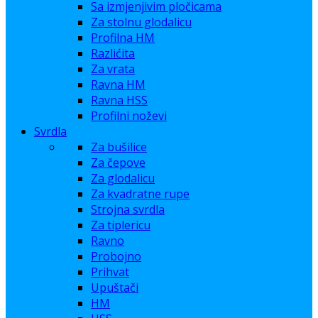
Sa izmjenjivim pločicama
Za stolnu glodalicu
Profilna HM
Razlićita
Za vrata
Ravna HM
Ravna HSS
Profilni noževi
Svrdla
Za bušilice
Za čepove
Za glodalicu
Za kvadratne rupe
Strojna svrdla
Za tiplericu
Ravno
Probojno
Prihvat
Upuštači
HM