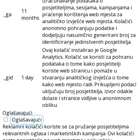
izračunavanje podataka o
posjetiteljima, sesijama, kampanjama i
11
_ga
praćenje korištenja web mjesta za
months
analitičko izvješće web mjesta. Kolačići
anonimno pohranjuju podatke i
dodjeljuju nasumično generirani broj za
identificiranje jedinstvenih posjetitelja.
Ovaj kolačić instalirao je Google
Analytics. Kolačić se koristi za pohranu
podataka o tome kako posjetitelji
koriste web stranicu i pomaže u
_gid
1 day
stvaranju analitičkog izvješća o tome
kako web mjesto radi. Prikupljeni podaci
uključuju broj posjetitelja, izvor odakle
dolaze i stranice vidljive u anonimnom
obliku.
Oglašavajući
Oglašavajući
Reklamni kolačići koriste se za pružanje posjetiteljima
relevantnih oglasa i marketinških kampanja. Ovi kolačići