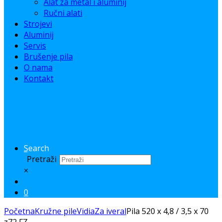
Alat za metal i aluminij
Ručni alati
Strojevi
Aluminij
Servis
Brušenje pila
O nama
Kontakt
Search
Pretraži
×
0
Početna
Kružne pile
Vidia
Za iveral
Pila 520 x 4,8 / 3,5 x 70