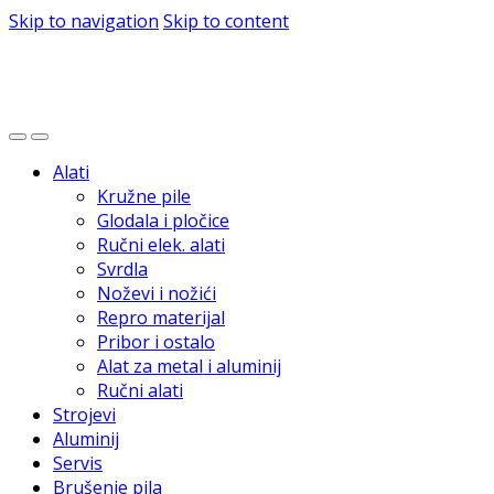
Skip to navigation
Skip to content
Alati
Kružne pile
Glodala i pločice
Ručni elek. alati
Svrdla
Noževi i nožići
Repro materijal
Pribor i ostalo
Alat za metal i aluminij
Ručni alati
Strojevi
Aluminij
Servis
Brušenje pila