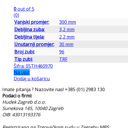
0
out of 5
(0)
Vanjski promjer:
300 mm
Debljina zuba:
3,2 mm
Debljina tijela:
2,2 mm
Unutarnji promjer:
30 mm
Broj zubi:
96
Tip zubi:
TRF
Šifra: 0STH460970
Na upit
Dodaj u košaricu
Imate pitanja ? Nazovite nas!
+385 (01) 2983 130
Podaci o firmi:
Hudek Zagreb d.o.o.
Sunekova 145, 10040 Zagreb
OIB: 43013193376
Registrirano na Trgovačkom sudu u Zagrebu MBS: