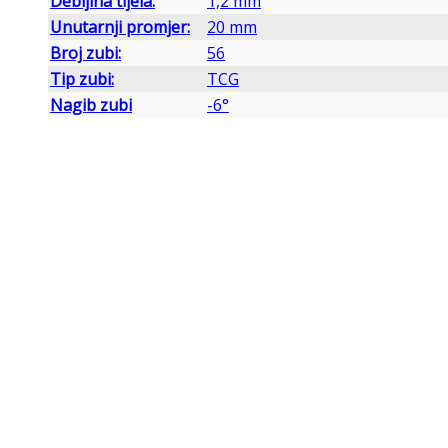
Debljina tijela:
1,2 mm
Unutarnji promjer:
20 mm
Broj zubi:
56
Tip zubi:
TCG
Nagib zubi
-6°