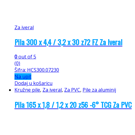
Za iveral
Pila 300 x 4,4 / 3,2 x 30 z72 FZ Za Iveral
0
out of 5
(0)
Šifra: HCS300.07230
Na upit
Dodaj u košaricu
Kružne pile
,
Za iveral
,
Za PVC
,
Pile za aluminij
Pila 165 x 1,8 / 1,2 x 20 z56 -6° TCG Za PVC