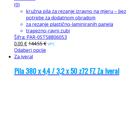
(0)
kružna pila za rezanje izravno na mjeru – bez
potrebe za dodatnom obradom
za rezanje plastično-laminiranih panela
trapezno-ravni zubi
Šifra: PAR-0ST58806053
0.00
€
144.55
€
VPC
Odaberi opcije
Za iveral
Pila 380 x 4,4 / 3,2 x 50 z72 FZ Za Iveral