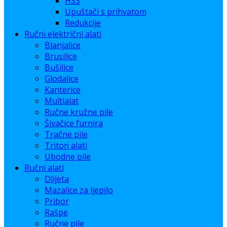
HSS
Upuštači s prihvatom
Redukcije
Ručni električni alati
Blanjalice
Brusilice
Bušilice
Glodalice
Kanterice
Multialat
Ručne kružne pile
Šivačice furnira
Tračne pile
Triton alati
Ubodne pile
Ručni alati
Dlijeta
Mazalice za ljepilo
Pribor
Rašpe
Ručne pile