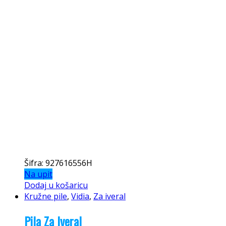
Šifra: 927616556H
Na upit
Dodaj u košaricu
Kružne pile
,
Vidia
,
Za iveral
Pila Za Iveral