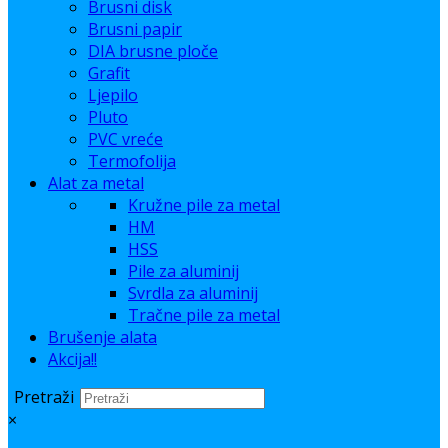
Brusni disk
Brusni papir
DIA brusne ploče
Grafit
Ljepilo
Pluto
PVC vreće
Termofolija
Alat za metal
Kružne pile za metal
HM
HSS
Pile za aluminij
Svrdla za aluminij
Tračne pile za metal
Brušenje alata
Akcija!!
Pretraži
×