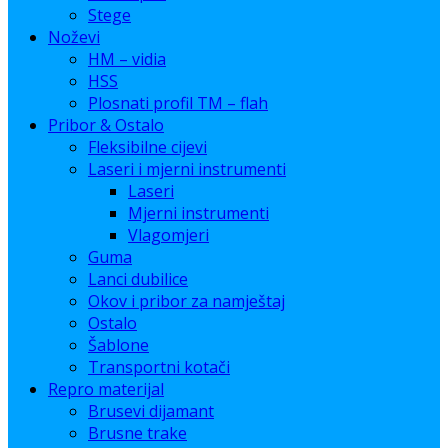
Stege
Noževi
HM – vidia
HSS
Plosnati profil TM – flah
Pribor & Ostalo
Fleksibilne cijevi
Laseri i mjerni instrumenti
Laseri
Mjerni instrumenti
Vlagomjeri
Guma
Lanci dubilice
Okov i pribor za namještaj
Ostalo
Šablone
Transportni kotači
Repro materijal
Brusevi dijamant
Brusne trake