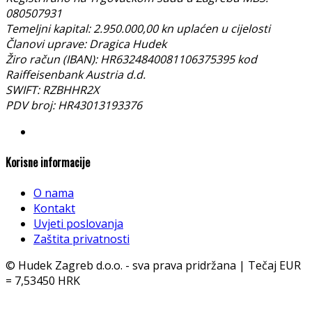
080507931
Temeljni kapital: 2.950.000,00 kn uplaćen u cijelosti
Članovi uprave: Dragica Hudek
Žiro račun (IBAN): HR6324840081106375395 kod
Raiffeisenbank Austria d.d.
SWIFT: RZBHHR2X
PDV broj: HR43013193376
Korisne informacije
O nama
Kontakt
Uvjeti poslovanja
Zaštita privatnosti
© Hudek Zagreb d.o.o. - sva prava pridržana | Tečaj EUR
= 7,53450 HRK