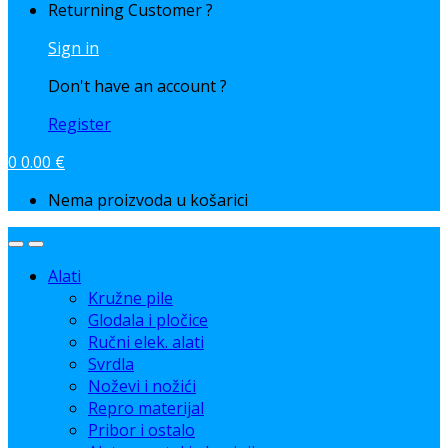
Returning Customer ?
Sign in
Don't have an account ?
Register
0
0.00
€
Nema proizvoda u košarici
Alati
Kružne pile
Glodala i pločice
Ručni elek. alati
Svrdla
Noževi i nožići
Repro materijal
Pribor i ostalo