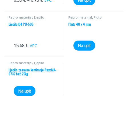
VPC
Na upit
Repro materijal
,
Ljepilo
Repro materijal
,
Pluto
Ljepilo D4 PU-505
Pluto 40 x 4 mm
15.68
€
VPC
Na upit
Repro materijal
,
Ljepilo
Ljepilo za ravno kantiranje Rayt MA-
6737 bež 25kg
Na upit