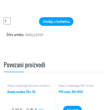
Quantity
Dodaj u košaricu
Šifra artikla:
000Q22559
Povezani proizvodi
Repro materijal
,
Brusne mrežice
,
Repro materijal
,
PVC vreće
Brusni materijali
Brusna mrežica 115 x 115
PVC vreća 760×1000
0.39
€
–
0.75
€