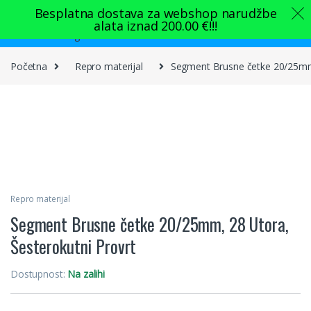
Skip to navigation
Skip to content
Besplatna dostava za webshop narudžbe
alata iznad
200.00
€
!!!
0
Početna
Repro materijal
Segment Brusne četke 20/25mm,
Repro materijal
Segment Brusne četke 20/25mm, 28 Utora,
Šesterokutni Provrt
Dostupnost:
Na zalihi