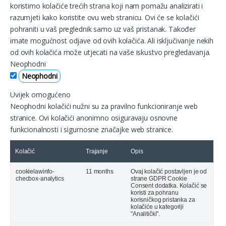
koristimo kolačiće trećih strana koji nam pomažu analizirati i
razumjeti kako koristite ovu web stranicu. Ovi će se kolačići
pohraniti u vaš preglednik samo uz vaš pristanak. Također
imate mogućnost odjave od ovih kolačića. Ali isključivanje nekih
od ovih kolačića može utjecati na vaše iskustvo pregledavanja.
Neophodni
Neophodni
Uvijek omogućeno
Neophodni kolačići nužni su za pravilno funkcioniranje web
stranice. Ovi kolačići anonimno osiguravaju osnovne
funkcionalnosti i sigurnosne značajke web stranice.
Kolačić
Trajanje
Opis
cookielawinfo-
11 months
Ovaj kolačić postavljen je od
checbox-analytics
strane GDPR Cookie
Consent dodatka. Kolačić se
koristi za pohranu
korisničkog pristanka za
kolačiće u kategoriji
"Analitički".