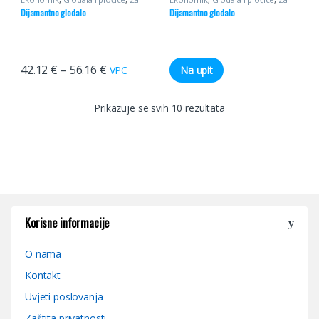
CNC DIA
CNC DIA
Dijamantno glodalo
Dijamantno glodalo
42.12
€
–
56.16
€
VPC
Na upit
Prikazuje se svih 10 rezultata
Korisne informacije
O nama
Kontakt
Uvjeti poslovanja
Zaštita privatnosti