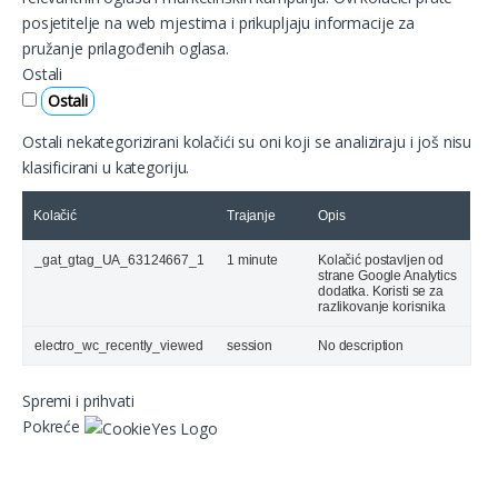
posjetitelje na web mjestima i prikupljaju informacije za
pružanje prilagođenih oglasa.
Ostali
Ostali
Ostali nekategorizirani kolačići su oni koji se analiziraju i još nisu
klasificirani u kategoriju.
Kolačić
Trajanje
Opis
_gat_gtag_UA_63124667_1
1 minute
Kolačić postavljen od
strane Google Analytics
dodatka. Koristi se za
razlikovanje korisnika
electro_wc_recently_viewed
session
No description
Spremi i prihvati
Pokreće