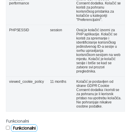
performance
Consent dodatka. Kolačić se
koristi za pohranu
korisničkog pristanka za
kolačiće u kategoriji
"Preferencijalni".
PHPSESSID
session
Ovaj je kolačić izvorni za
PHP aplikacije. Kolačić se
koristi za spremanje i
identificiranje korisničkog
jedinstvenog ID-a sesije u
svrhu upravljanja
korisničkom sesijom na web
mjestu. Kolačić je kolačić
sesije i briše se kad se
zatvore svi prozori
preglednika.
viewed_cookie_policy
11 months
Kolačić je postavljen od
strane GDPR Cookie
Consent dodatka i koristi se
za pohranu je li korisnik
pristao na upotrebu kolačića.
Ne pohranjuje nikakve
osobne podatke.
Funkcionalni
Funkcionalni