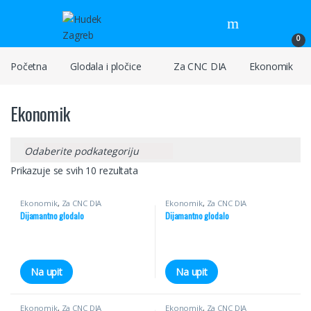
Skip to navigation
Skip to content
0
Početna
Glodala i pločice
Za CNC DIA
Ekonomik
Ekonomik
Prikazuje se svih 10 rezultata
Ekonomik
,
Za CNC DIA
Ekonomik
,
Za CNC DIA
Dijamantno glodalo
Dijamantno glodalo
Na upit
Na upit
Ekonomik
,
Za CNC DIA
Ekonomik
,
Za CNC DIA