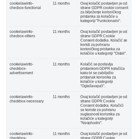
cookielawinfo-
11 months
Ovaj kolačić postavljen je od
checbox-functional
strane GDPR cookie consent
za bilježenje korisničkog
pristanka za kolačiće u
kategoriji "Funkcionalni".
cookielawinfo-
11 months
Ovaj kolačić postavljen je od
checbox-others
strane GDPR Cookie
Consent dodatka. Kolačić se
koristi za pohranu
korisničkog pristanka za
kolačiće u kategoriji "Ostali".
cookielawinfo-
11 months
Kolačić se postavlja
checkbox-
pristankom GDPR kolačića
advertisement
kako bi se zabilježio
pristanak korisnika za
kolačiće u kategoriji
"Oglašavajući".
cookielawinfo-
11 months
Ovaj kolačić postavljen je od
checkbox-necessary
strane GDPR Cookie
Consent dodatka. Kolačići
se koriste za pohranu
suglasnosti korisnika za
kolačiće u kategoriji
"Neophodni".
cookielawinfo-
11 months
Ovaj kolačić postavljen je od
checkbox-
strane GDPR Cookie