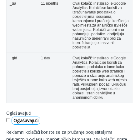
_ga
11 months
Ovaj kolačić instalirao je Google
Analytics. Kolačić se koristi za
izračunavanje podataka o
posjetiteljima, sesijama,
kampanjama i praćenje korištenja
web mjesta za analitičko izvješće
web mjesta. Kolačići anonimno
pohranjuju podatke i dodjeljuju
nasumično generirani broj za
identificiranje jedinstvenih
posjetitelja.
_gid
1 day
Ovaj kolačić instalirao je Google
Analytics. Kolačić se koristi za
pohranu podataka o tome kako
posjetitelji koriste web stranicu i
pomaže u stvaranju analitičkog
izvješća o tome kako web mjesto
radi. Prikupljeni podaci uključuju
broj posjetitelja, izvor odakle
dolaze i stranice vidljive u
anonimnom obliku.
Oglašavajući
Oglašavajući
Reklamni kolačići koriste se za pružanje posjetiteljima
relevantnih oglasa i marketinških kampanja. Ovi kolačići prate