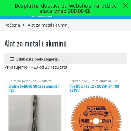
Skip to navigation
Skip to content
Besplatna dostava za webshop narudžbe
alata iznad
200.00
€
!!!
0
Početna
Alat za metal i aluminij
Alat za metal i aluminij
Prikazujemo 1–20 od 27 rezultata
Spiralna pozitivna
,
Svrdla za
Kružne pile
,
Pile za aluminij
,
Za
aluminij
iveral
,
Za PVC
Glodalo 5x40x80 S8 Dx za aluminij i
Pila 165 x 1,8 / 1,2 x 20 z56 -6° TCG
PVC
Za PVC