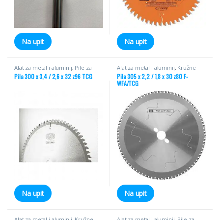
Na upit
Na upit
Alat za metal i aluminij
,
Pile za
Alat za metal i aluminij
,
Kružne
aluminij
pile za metal
Pila 300 x 3,4 / 2,6 x 32 z96 TCG
Pila 305 x 2,2 / 1,8 x 30 z80 F-
WFA/TCG
Na upit
Na upit
Alat za metal i aluminij
,
Kružne
Alat za metal i aluminij
,
Pile za