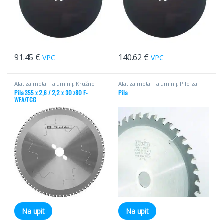
91.45
€
140.62
€
VPC
VPC
Alat za metal i aluminij
,
Kružne
Alat za metal i aluminij
,
Pile za
pile za metal
aluminij
,
Za PVC
Pila 355 x 2,6 / 2,2 x 30 z80 F-
Pila
WFA/TCG
Na upit
Na upit