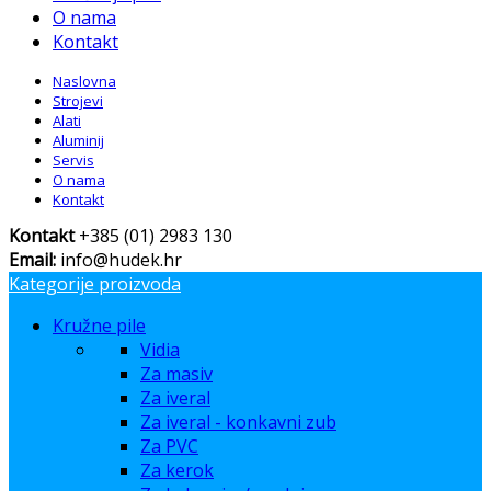
O nama
Kontakt
Naslovna
Strojevi
Alati
Aluminij
Servis
O nama
Kontakt
Kontakt
+385 (01) 2983 130
Email:
info@hudek.hr
Kategorije proizvoda
Kružne pile
Vidia
Za masiv
Za iveral
Za iveral - konkavni zub
Za PVC
Za kerok