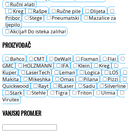
Ručni alati
Kreg
Rašpe
Ručne pile
Dlijeta
Pribor
Stege
Pneumatski
Mazalice za
ljepilo
Akcija!! Do isteka zaliha!
PROIZVOĐAČ
Bahco
CMT
DeWalt
Fixman
Flai
GMC
HOLZMANN
IFA
Klein
Kreg
Kuper
LaserTech
Leman
Logica
LOS
Makita
Mikeshka
Omas
Pilana
Pizzi
Quickwood
Rayt
RLaser
Sadu
Silverline
Stark
Stehle
Tigra
Triton
Ulmia
Virutex
VANJSKI PROMJER