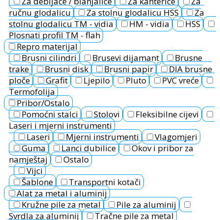
Za debljače / blanjalice
Za kanterice
Za
ručnu glodalicu
Za stolnu glodalicu HSS
Za
stolnu glodalicu TM - vidia
HM - vidia
HSS
Plosnati profil TM - flah
Repro materijal
Brusni cilindri
Brusevi dijamant
Brusne
trake
Brusni disk
Brusni papir
DIA brusne
ploče
Grafit
Ljepilo
Pluto
PVC vreće
Termofolija
Pribor/Ostalo
Pomoćni stalci
Stolovi
Fleksibilne cijevi
Laseri i mjerni instrumenti
Laseri
Mjerni instrumenti
Vlagomjeri
Guma
Lanci dubilice
Okov i pribor za
namještaj
Ostalo
Vijci
Šablone
Transportni kotači
Alat za metal i aluminij
Kružne pile za metal
Pile za aluminij
Svrdla za aluminij
Tračne pile za metal