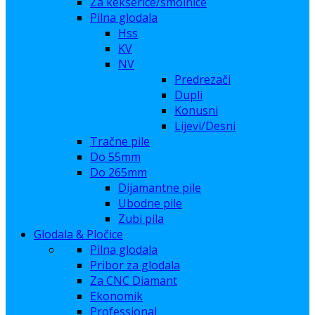
Za kekserice/smolnice
Pilna glodala
Hss
KV
NV
Predrezači
Dupli
Konusni
Lijevi/Desni
Tračne pile
Do 55mm
Do 265mm
Dijamantne pile
Ubodne pile
Zubi pila
Glodala & Pločice
Pilna glodala
Pribor za glodala
Za CNC Diamant
Ekonomik
Professional