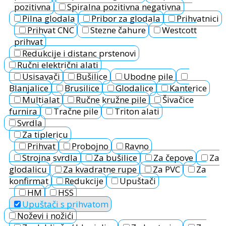
pozitivna
Spiralna pozitivna negativna
Pilna glodala
Pribor za glodala
Prihvatnici
Prihvat CNC
Stezne čahure
Westcott
prihvat
Redukcije i distanc prstenovi
Ručni električni alati
Usisavači
Bušilice
Ubodne pile
Blanjalice
Brusilice
Glodalice
Kanterice
Multialat
Ručne kružne pile
Šivačice
furnira
Tračne pile
Triton alati
Svrdla
Za tiplericu
Prihvat
Probojno
Ravno
Strojna svrdla
Za bušilice
Za čepove
Za
glodalicu
Za kvadratne rupe
Za PVC
Za
konfirmat
Redukcije
Upuštači
HM
HSS
Upuštači s prihvatom
Noževi i nožići