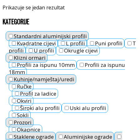
Prikazuje se jedan rezultat
KATEGORIJE
Standardni aluminijski profili
Kvadratne cijevi
L profili
Puni profili
T
profili
U profili
Okrugle cijevi
Klizni ormari
Profili za ispunu 10mm
Profili za ispunu
18mm
Kuhinje/namještaj/uredi
Ručke
Profil za ladice
Okviri
Široki alu profili
Uski alu profili
Sokli
Prozori
Okapnice
Staklene ograde
Aluminijske ograde