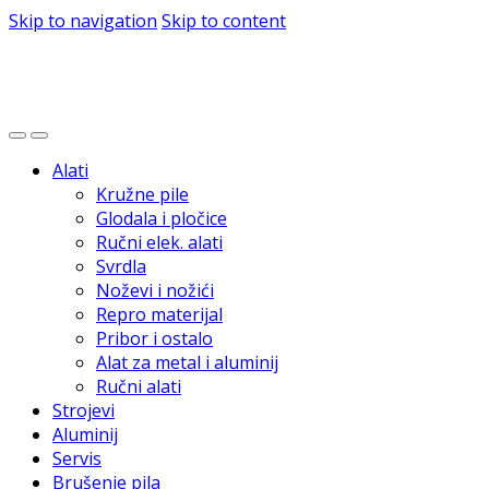
Skip to navigation
Skip to content
Alati
Kružne pile
Glodala i pločice
Ručni elek. alati
Svrdla
Noževi i nožići
Repro materijal
Pribor i ostalo
Alat za metal i aluminij
Ručni alati
Strojevi
Aluminij
Servis
Brušenje pila