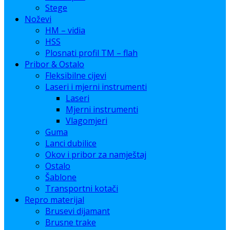
Stege
Noževi
HM – vidia
HSS
Plosnati profil TM – flah
Pribor & Ostalo
Fleksibilne cijevi
Laseri i mjerni instrumenti
Laseri
Mjerni instrumenti
Vlagomjeri
Guma
Lanci dubilice
Okov i pribor za namještaj
Ostalo
Šablone
Transportni kotači
Repro materijal
Brusevi dijamant
Brusne trake