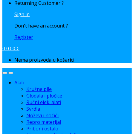
Returning Customer ?
Sign in
Don't have an account ?
Register
0
0.00
€
Nema proizvoda u košarici
Alati
Kružne pile
Glodala i pločice
Ručni elek. alati
Svrdla
Noževi i nožići
Repro materijal
Pribor i ostalo