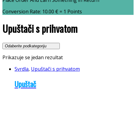
Place Order And Earn Something in Return
Conversion Rate:
10.00
€
= 1 Points
Upuštači s prihvatom
Prikazuje se jedan rezultat
Svrdla
,
Upuštači s prihvatom
Upuštač