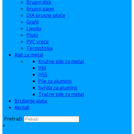
Brusni disk
Brusni papir
DIA brusne ploče
Grafit
Ljepilo
Pluto
PVC vreće
Termofolija
Alat za metal
Kružne pile za metal
HM
HSS
Pile za aluminij
Svrdla za aluminij
Tračne pile za metal
Brušenje alata
Akcija!!
Pretraži
×