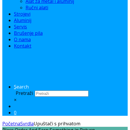
Alat za metal i aluminij
Ručni alati
Strojevi
Aluminij
Servis
Brušenje pila
O nama
Kontakt
Search
Pretraži
×
0
Početna
Svrdla
Upuštači s prihvatom