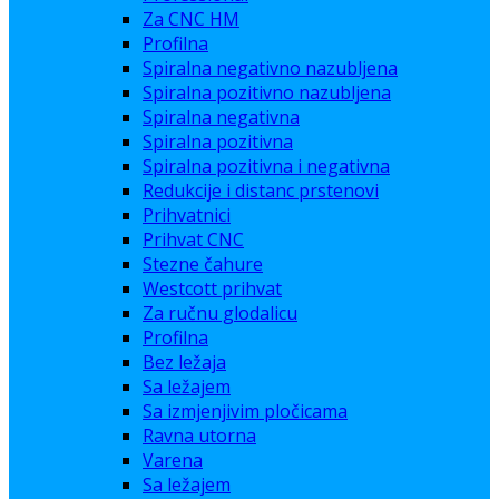
Za CNC HM
Profilna
Spiralna negativno nazubljena
Spiralna pozitivno nazubljena
Spiralna negativna
Spiralna pozitivna
Spiralna pozitivna i negativna
Redukcije i distanc prstenovi
Prihvatnici
Prihvat CNC
Stezne čahure
Westcott prihvat
Za ručnu glodalicu
Profilna
Bez ležaja
Sa ležajem
Sa izmjenjivim pločicama
Ravna utorna
Varena
Sa ležajem