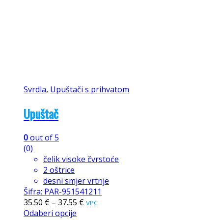
Svrdla
,
Upuštači s prihvatom
Upuštač
0
out of 5
(0)
čelik visoke čvrstoće
2 oštrice
desni smjer vrtnje
Šifra: PAR-951541211
35.50
€
–
37.55
€
VPC
Odaberi opcije