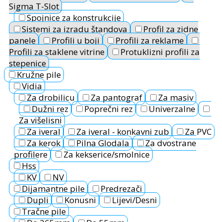
Sigma T-Slot
Spojnice za konstrukcije
Sistemi za izradu štandova
Profil za zidne
panele
Profili u boji
Profili za reklame
Profili za staklene vitrine
Protuklizni profili za
stepenice
Kružne pile
Vidia
Za drobilicu
Za pantograf
Za masiv
Dužni rez
Poprečni rez
Univerzalne
Za višelisni
Za iveral
Za iveral - konkavni zub
Za PVC
Za kerok
Pilna Glodala
Za dvostrane
profilere
Za kekserice/smolnice
Hss
KV
NV
Dijamantne pile
Predrezači
Dupli
Konusni
Lijevi/Desni
Tračne pile