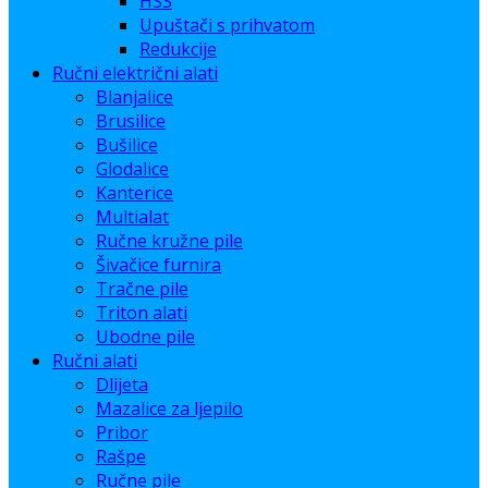
HSS
Upuštači s prihvatom
Redukcije
Ručni električni alati
Blanjalice
Brusilice
Bušilice
Glodalice
Kanterice
Multialat
Ručne kružne pile
Šivačice furnira
Tračne pile
Triton alati
Ubodne pile
Ručni alati
Dlijeta
Mazalice za ljepilo
Pribor
Rašpe
Ručne pile