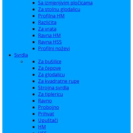
Sa izmjenjivim pločicama
Za stolnu glodalicu
Profilna HM
Razlićita
Za vrata
Ravna HM
Ravna HSS
Profilni noževi
Svrdla
Za bušilice
Za čepove
Za glodalicu
Za kvadratne rupe
Strojna svrdla
Za tiplericu
Ravno
Probojno
Prihvat
Upuštači
HM