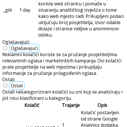
koriste web stranicu i pomaže u
_gid
1 day
stvaranju analitičkog izvješća o tome
kako web mjesto radi. Prikupljeni podaci
uključuju broj posjetitelja, izvor odakle
dolaze i stranice vidljive u anonimnom
obliku.
Oglašavajući
Oglašavajući
Reklamni kolačići koriste se za pružanje posjetiteljima
relevantnih oglasa i marketinških kampanja. Ovi kolačići
prate posjetitelje na web mjestima i prikupljaju
informacije za pružanje prilagođenih oglasa.
Ostali
Ostali
Ostali nekategorizirani kolačići su oni koji se analiziraju i
još nisu klasificirani u kategoriju.
Kolačić
Trajanje
Opis
Kolačić postavljen
od strane Google
1
Analytics dodatka.