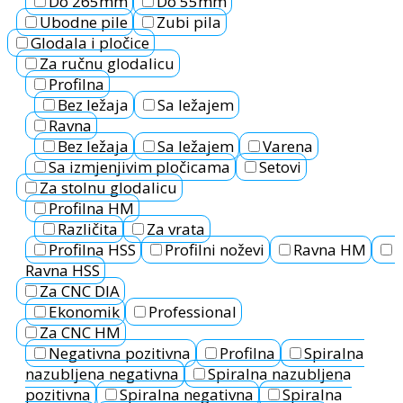
Do 265mm
Do 55mm
Ubodne pile
Zubi pila
Glodala i pločice
Za ručnu glodalicu
Profilna
Bez ležaja
Sa ležajem
Ravna
Bez ležaja
Sa ležajem
Varena
Sa izmjenjivim pločicama
Setovi
Za stolnu glodalicu
Profilna HM
Različita
Za vrata
Profilna HSS
Profilni noževi
Ravna HM
Ravna HSS
Za CNC DIA
Ekonomik
Professional
Za CNC HM
Negativna pozitivna
Profilna
Spiralna
nazubljena negativna
Spiralna nazubljena
pozitivna
Spiralna negativna
Spiralna