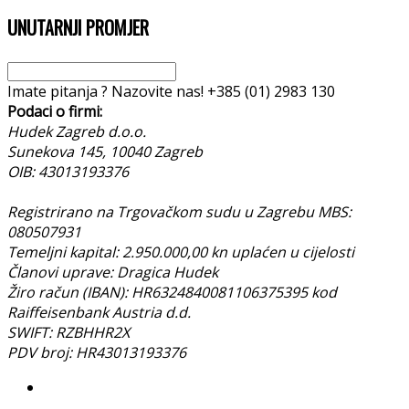
UNUTARNJI PROMJER
Imate pitanja ? Nazovite nas!
+385 (01) 2983 130
Podaci o firmi:
Hudek Zagreb d.o.o.
Sunekova 145, 10040 Zagreb
OIB: 43013193376
Registrirano na Trgovačkom sudu u Zagrebu MBS:
080507931
Temeljni kapital: 2.950.000,00 kn uplaćen u cijelosti
Članovi uprave: Dragica Hudek
Žiro račun (IBAN): HR6324840081106375395 kod
Raiffeisenbank Austria d.d.
SWIFT: RZBHHR2X
PDV broj: HR43013193376