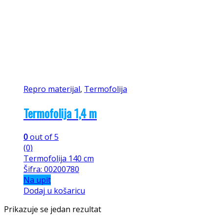
Repro materijal
,
Termofolija
Termofolija 1,4 m
0
out of 5
(0)
Termofolija 140 cm
Šifra: 00200780
Na upit
Dodaj u košaricu
Prikazuje se jedan rezultat