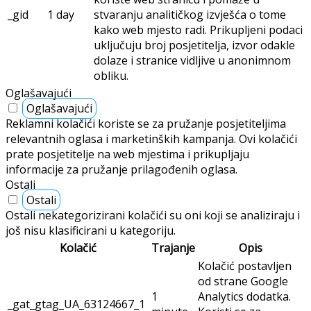
_gid
1 day
stvaranju analitičkog izvješća o tome
kako web mjesto radi. Prikupljeni podaci
uključuju broj posjetitelja, izvor odakle
dolaze i stranice vidljive u anonimnom
obliku.
Oglašavajući
Oglašavajući
Reklamni kolačići koriste se za pružanje posjetiteljima
relevantnih oglasa i marketinških kampanja. Ovi kolačići
prate posjetitelje na web mjestima i prikupljaju
informacije za pružanje prilagođenih oglasa.
Ostali
Ostali
Ostali nekategorizirani kolačići su oni koji se analiziraju i
još nisu klasificirani u kategoriju.
Kolačić
Trajanje
Opis
Kolačić postavljen
od strane Google
1
Analytics dodatka.
_gat_gtag_UA_63124667_1