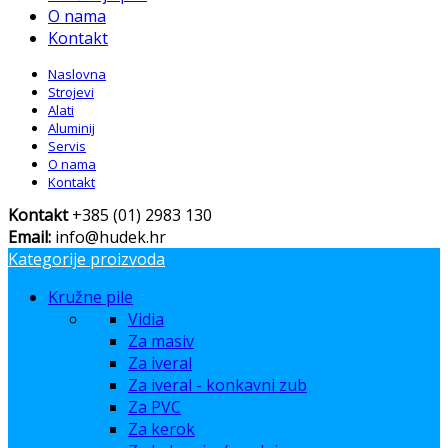
O nama
Kontakt
Naslovna
Strojevi
Alati
Aluminij
Servis
O nama
Kontakt
Kontakt
+385 (01) 2983 130
Email:
info@hudek.hr
Kategorije proizvoda
Kružne pile
Vidia
Za masiv
Za iveral
Za iveral - konkavni zub
Za PVC
Za kerok