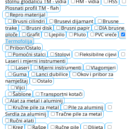
stolnu glodalicu TM - vidia
HM - vidia
HSS
Plosnati profil TM - flah
Repro materijal
Brusni cilindri
Brusevi dijamant
Brusne
trake
Brusni disk
Brusni papir
DIA brusne
ploče
Grafit
Ljepilo
Pluto
PVC vreće
Termofolija
Pribor/Ostalo
Pomoćni stalci
Stolovi
Fleksibilne cijevi
Laseri i mjerni instrumenti
Laseri
Mjerni instrumenti
Vlagomjeri
Guma
Lanci dubilice
Okov i pribor za
namještaj
Ostalo
Vijci
Šablone
Transportni kotači
Alat za metal i aluminij
Kružne pile za metal
Pile za aluminij
Svrdla za aluminij
Tračne pile za metal
Ručni alati
Kreg
Rašpe
Ručne pile
Dlijeta