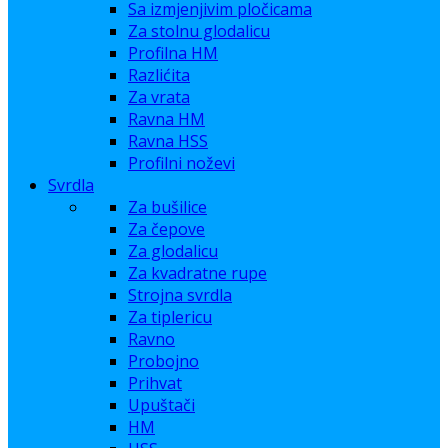
Sa izmjenjivim pločicama
Za stolnu glodalicu
Profilna HM
Razlićita
Za vrata
Ravna HM
Ravna HSS
Profilni noževi
Svrdla
Za bušilice
Za čepove
Za glodalicu
Za kvadratne rupe
Strojna svrdla
Za tiplericu
Ravno
Probojno
Prihvat
Upuštači
HM