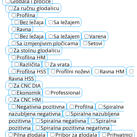
Glodala i pločice
Za ručnu glodalicu
Profilna
Bez ležaja
Sa ležajem
Ravna
Bez ležaja
Sa ležajem
Varena
Sa izmjenjivim pločicama
Setovi
Za stolnu glodalicu
Profilna HM
Različita
Za vrata
Profilna HSS
Profilni noževi
Ravna HM
Ravna HSS
Za CNC DIA
Ekonomik
Professional
Za CNC HM
Negativna pozitivna
Profilna
Spiralna
nazubljena negativna
Spiralna nazubljena
pozitivna
Spiralna negativna
Spiralna
pozitivna
Spiralna pozitivna negativna
Pilna glodala
Pribor za glodala
Prihvatnici