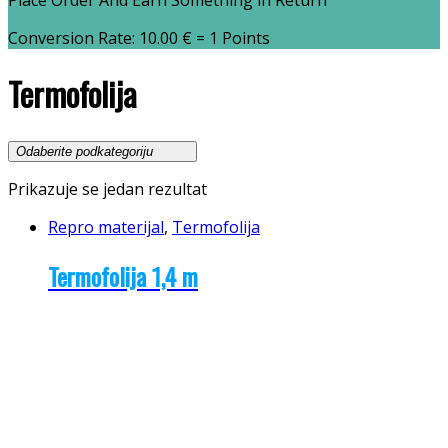
Place Order And Earn Something in Return
Conversion Rate:
10.00
€
= 1 Points
Termofolija
Prikazuje se jedan rezultat
Repro materijal
,
Termofolija
Termofolija 1,4 m