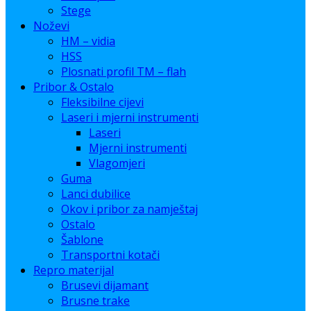
Stege
Noževi
HM – vidia
HSS
Plosnati profil TM – flah
Pribor & Ostalo
Fleksibilne cijevi
Laseri i mjerni instrumenti
Laseri
Mjerni instrumenti
Vlagomjeri
Guma
Lanci dubilice
Okov i pribor za namještaj
Ostalo
Šablone
Transportni kotači
Repro materijal
Brusevi dijamant
Brusne trake