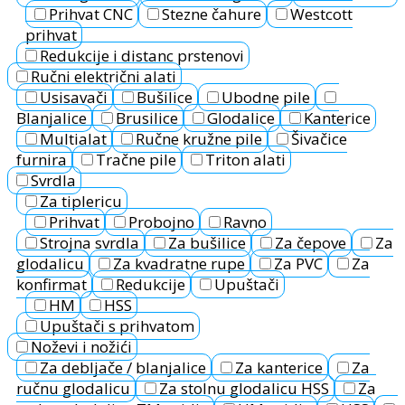
Prihvat CNC
Stezne čahure
Westcott
prihvat
Redukcije i distanc prstenovi
Ručni električni alati
Usisavači
Bušilice
Ubodne pile
Blanjalice
Brusilice
Glodalice
Kanterice
Multialat
Ručne kružne pile
Šivačice
furnira
Tračne pile
Triton alati
Svrdla
Za tiplericu
Prihvat
Probojno
Ravno
Strojna svrdla
Za bušilice
Za čepove
Za
glodalicu
Za kvadratne rupe
Za PVC
Za
konfirmat
Redukcije
Upuštači
HM
HSS
Upuštači s prihvatom
Noževi i nožići
Za debljače / blanjalice
Za kanterice
Za
ručnu glodalicu
Za stolnu glodalicu HSS
Za