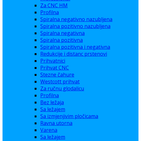
Za CNC HM
Profilna
Spiralna negativno nazubljena
Spiralna pozitivno nazubljena
Spiralna negativna
Spiralna pozitivna
Spiralna pozitivna i negativna
Redukcije i distanc prstenovi
Prihvatnici
Prihvat CNC
Stezne čahure
Westcott prihvat
Za ručnu glodalicu
Profilna
Bez ležaja
Sa ležajem
Sa izmjenjivim pločicama
Ravna utorna
Varena
Sa ležajem