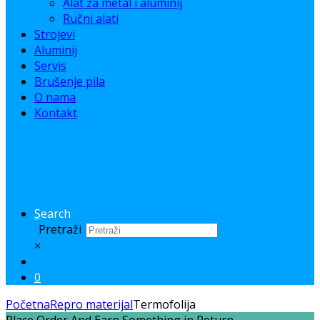
Alat za metal i aluminij
Ručni alati
Strojevi
Aluminij
Servis
Brušenje pila
O nama
Kontakt
Search
Pretraži
×
0
Početna
Repro materijal
Termofolija