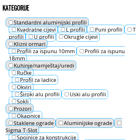
KATEGORIJE
Standardni aluminijski profili
Kvadratne cijevi
L profili
Puni profili
T
profili
U profili
Okrugle cijevi
Klizni ormari
Profili za ispunu 10mm
Profili za ispunu
18mm
Kuhinje/namještaj/uredi
Ručke
Profil za ladice
Okviri
Široki alu profili
Uski alu profili
Sokli
Prozori
Okapnice
Staklene ograde
Aluminijske ograde
Sigma T-Slot
Spojnice za konstrukcije