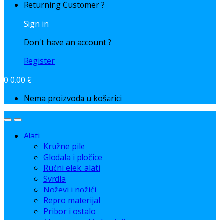
Returning Customer ?
Sign in
Don't have an account ?
Register
0
0.00
€
Nema proizvoda u košarici
Alati
Kružne pile
Glodala i pločice
Ručni elek. alati
Svrdla
Noževi i nožići
Repro materijal
Pribor i ostalo