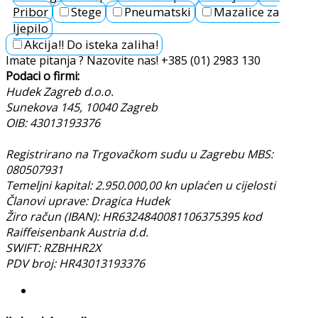
Pribor
Stege
Pneumatski
Mazalice za
ljepilo
Akcija!! Do isteka zaliha!
Imate pitanja ? Nazovite nas!
+385 (01) 2983 130
Podaci o firmi:
Hudek Zagreb d.o.o.
Sunekova 145, 10040 Zagreb
OIB: 43013193376
Registrirano na Trgovačkom sudu u Zagrebu MBS:
080507931
Temeljni kapital: 2.950.000,00 kn uplaćen u cijelosti
Članovi uprave: Dragica Hudek
Žiro račun (IBAN): HR6324840081106375395 kod
Raiffeisenbank Austria d.d.
SWIFT: RZBHHR2X
PDV broj: HR43013193376