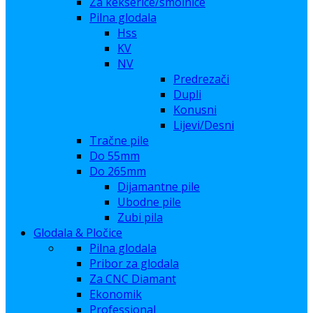
Za kekserice/smolnice
Pilna glodala
Hss
KV
NV
Predrezači
Dupli
Konusni
Lijevi/Desni
Tračne pile
Do 55mm
Do 265mm
Dijamantne pile
Ubodne pile
Zubi pila
Glodala & Pločice
Pilna glodala
Pribor za glodala
Za CNC Diamant
Ekonomik
Professional