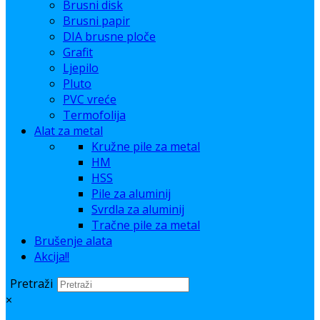
Brusni disk
Brusni papir
DIA brusne ploče
Grafit
Ljepilo
Pluto
PVC vreće
Termofolija
Alat za metal
Kružne pile za metal
HM
HSS
Pile za aluminij
Svrdla za aluminij
Tračne pile za metal
Brušenje alata
Akcija!!
Pretraži
×