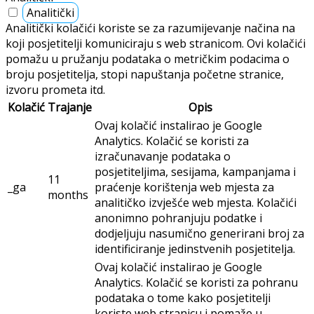
Analitički
Analitički kolačići koriste se za razumijevanje načina na
koji posjetitelji komuniciraju s web stranicom. Ovi kolačići
pomažu u pružanju podataka o metričkim podacima o
broju posjetitelja, stopi napuštanja početne stranice,
izvoru prometa itd.
Kolačić
Trajanje
Opis
Ovaj kolačić instalirao je Google
Analytics. Kolačić se koristi za
izračunavanje podataka o
posjetiteljima, sesijama, kampanjama i
11
_ga
praćenje korištenja web mjesta za
months
analitičko izvješće web mjesta. Kolačići
anonimno pohranjuju podatke i
dodjeljuju nasumično generirani broj za
identificiranje jedinstvenih posjetitelja.
Ovaj kolačić instalirao je Google
Analytics. Kolačić se koristi za pohranu
podataka o tome kako posjetitelji
koriste web stranicu i pomaže u