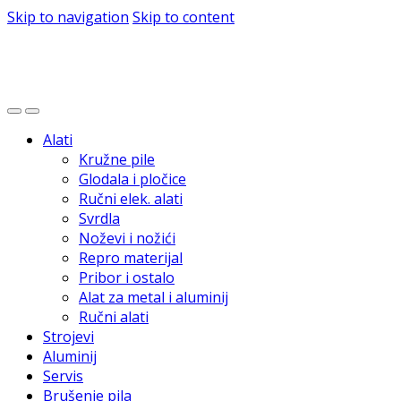
Skip to navigation
Skip to content
Alati
Kružne pile
Glodala i pločice
Ručni elek. alati
Svrdla
Noževi i nožići
Repro materijal
Pribor i ostalo
Alat za metal i aluminij
Ručni alati
Strojevi
Aluminij
Servis
Brušenje pila