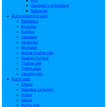
HSS
Upuštači s prihvatom
Redukcije
Ručni električni alati
Blanjalice
Brusilice
Bušilice
Glodalice
Kanterice
Multialat
Ručne kružne pile
Šivačice furnira
Tračne pile
Triton alati
Ubodne pile
Ručni alati
Dlijeta
Mazalice za ljepilo
Pribor
Rašpe
Ručne pile