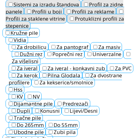
Sistemi za izradu štandova
Profil za zidne
panele
Profili u boji
Profili za reklame
Profili za staklene vitrine
Protuklizni profili za
stepenice
Kružne pile
Vidia
Za drobilicu
Za pantograf
Za masiv
Dužni rez
Poprečni rez
Univerzalne
Za višelisni
Za iveral
Za iveral - konkavni zub
Za PVC
Za kerok
Pilna Glodala
Za dvostrane
profilere
Za kekserice/smolnice
Hss
KV
NV
Dijamantne pile
Predrezači
Dupli
Konusni
Lijevi/Desni
Tračne pile
Do 265mm
Do 55mm
Ubodne pile
Zubi pila