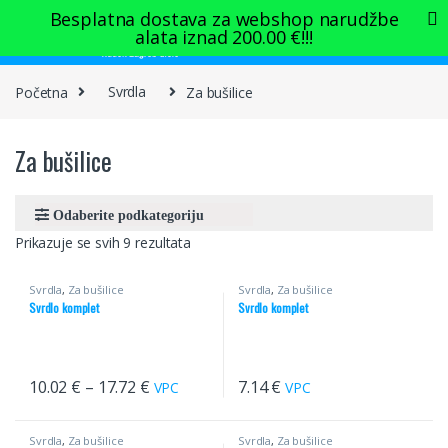
Skip to navigation
Skip to content
Besplatna dostava za webshop narudžbe
alata iznad
200.00
€
!!!
0
Početna
Svrdla
Za bušilice
Za bušilice
Prikazuje se svih 9 rezultata
Svrdla
,
Za bušilice
Svrdla
,
Za bušilice
Svrdlo komplet
Svrdlo komplet
10.02
€
–
17.72
€
7.14
€
VPC
VPC
Svrdla
,
Za bušilice
Svrdla
,
Za bušilice