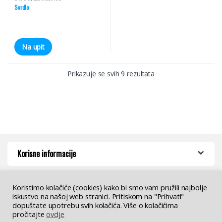
Svrdlo
Na upit
Prikazuje se svih 9 rezultata
Korisne informacije
Koristimo kolačiće (cookies) kako bi smo vam pružili najbolje
iskustvo na našoj web stranici. Pritiskom na "Prihvati"
dopuštate upotrebu svih kolačića. Više o kolačićima
pročitajte
ovdje