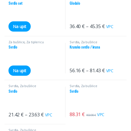
Svrdlo set
Glodalo
36.40
€
–
45.35
€
Na upit
VPC
Za bušilice
,
Za tiplericu
Svrdla
,
Za bušilice
Svrdlo
Krunsko svrdlo / kruna
56.16
€
–
81.43
€
Na upit
VPC
Svrdla
,
Za bušilice
Svrdla
,
Za bušilice
Svrdlo
Svrdlo
88.31
€
21.42
€
–
23.63
€
VPC
VPC
103.90
€
Svrdla
,
Za bušilice