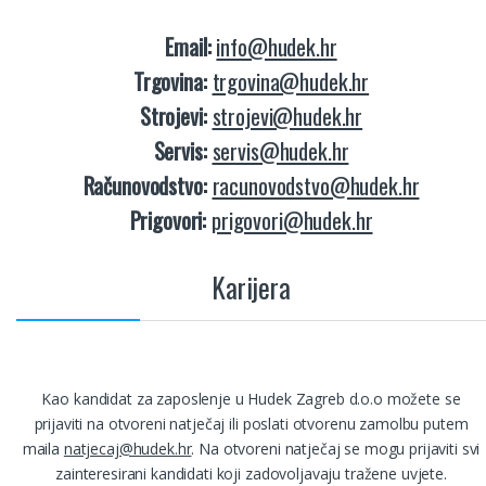
Email:
info@hudek.hr
Trgovina:
trgovina@hudek.hr
Strojevi:
strojevi@hudek.hr
Servis:
servis@hudek.hr
Računovodstvo:
racunovodstvo@hudek.hr
Prigovori:
prigovori@hudek.hr
Karijera
Kao kandidat za zaposlenje u Hudek Zagreb d.o.o možete se
prijaviti na otvoreni natječaj ili poslati otvorenu zamolbu putem
maila
natjecaj@hudek.hr
. Na otvoreni natječaj se mogu prijaviti svi
zainteresirani kandidati koji zadovoljavaju tražene uvjete.