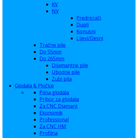
KV
NV
Predrezači
Dupli
Konusni
Lijevi/Desni
Tračne pile
Do 55mm
Do 265mm
Dijamantne pile
Ubodne pile
Zubi pila
Glodala & Pločice
Pilna glodala
Pribor za glodala
Za CNC Diamant
Ekonomik
Professional
Za CNC HM
Profilna