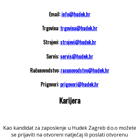
Email:
info@hudek.hr
Trgovina:
trgovina@hudek.hr
Strojevi:
strojevi@hudek.hr
Servis:
servis@hudek.hr
Računovodstvo:
racunovodstvo@hudek.hr
Prigovori:
prigovori@hudek.hr
Karijera
Kao kandidat za zaposlenje u Hudek Zagreb d.o.o možete
se prijaviti na otvoreni natječaj ili poslati otvorenu