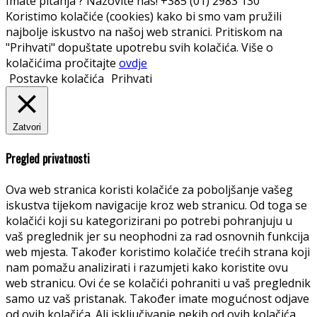
Imate pitanja ? Nazovite nas!
+385 (01) 2983 130
Koristimo kolačiće (cookies) kako bi smo vam pružili
najbolje iskustvo na našoj web stranici. Pritiskom na
"Prihvati" dopuštate upotrebu svih kolačića. Više o
kolačićima pročitajte
ovdje
Postavke kolačića
Prihvati
Zatvori
Pregled privatnosti
Ova web stranica koristi kolačiće za poboljšanje vašeg
iskustva tijekom navigacije kroz web stranicu. Od toga se
kolačići koji su kategorizirani po potrebi pohranjuju u
vaš preglednik jer su neophodni za rad osnovnih funkcija
web mjesta. Također koristimo kolačiće trećih strana koji
nam pomažu analizirati i razumjeti kako koristite ovu
web stranicu. Ovi će se kolačići pohraniti u vaš preglednik
samo uz vaš pristanak. Također imate mogućnost odjave
od ovih kolačića. Ali isključivanje nekih od ovih kolačića