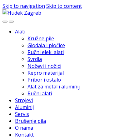
Skip to navigation
Skip to content
Alati
Kružne pile
Glodala i pločice
Ručni elek. alati
Svrdla
Noževi i nožići
Repro materijal
Pribor i ostalo
Alat za metal i aluminij
Ručni alati
Strojevi
Aluminij
Servis
Brušenje pila
O nama
Kontakt