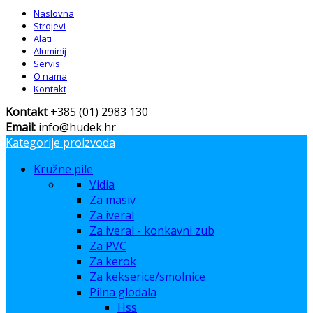
Naslovna
Strojevi
Alati
Aluminij
Servis
O nama
Kontakt
Kontakt
+385 (01) 2983 130
Email:
info@hudek.hr
Kategorije proizvoda
Kružne pile
Vidia
Za masiv
Za iveral
Za iveral - konkavni zub
Za PVC
Za kerok
Za kekserice/smolnice
Pilna glodala
Hss