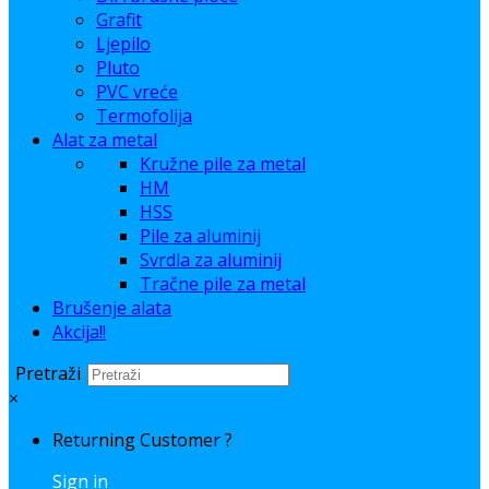
Grafit
Ljepilo
Pluto
PVC vreće
Termofolija
Alat za metal
Kružne pile za metal
HM
HSS
Pile za aluminij
Svrdla za aluminij
Tračne pile za metal
Brušenje alata
Akcija!!
Pretraži
×
Returning Customer ?
Sign in