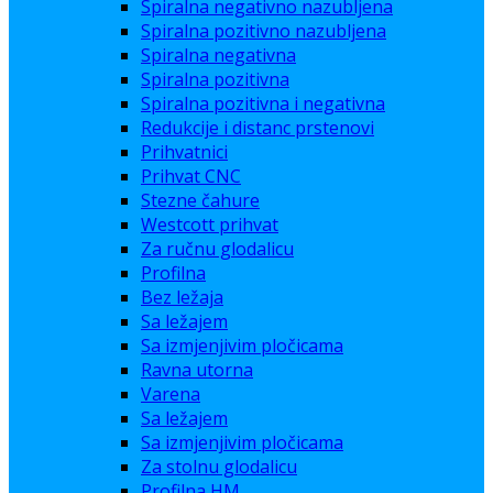
Spiralna negativno nazubljena
Spiralna pozitivno nazubljena
Spiralna negativna
Spiralna pozitivna
Spiralna pozitivna i negativna
Redukcije i distanc prstenovi
Prihvatnici
Prihvat CNC
Stezne čahure
Westcott prihvat
Za ručnu glodalicu
Profilna
Bez ležaja
Sa ležajem
Sa izmjenjivim pločicama
Ravna utorna
Varena
Sa ležajem
Sa izmjenjivim pločicama
Za stolnu glodalicu
Profilna HM