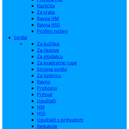
Razlićita
Za vrata
Ravna HM
Ravna HSS
Profilni noževi
Svrdla
Za bušilice
Za čepove
Za glodalicu
Za kvadratne rupe
Strojna svrdla
Za tiplericu
Ravno
Probojno
Prihvat
Upuštači
HM
HSS
Upuštači s prihvatom
Redukcije