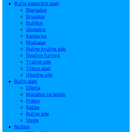
Ručni električni alati
Blanjalice
Brusilice
Bušilice
Glodalice
Kanterice
Multialat
Ručne kružne pile
Šivačice furnira
Tračne pile
Triton alati
Ubodne pile
Ručni alati
Dlijeta
Mazalice za ljepilo
Pribor
Rašpe
Ručne pile
Stege
Noževi