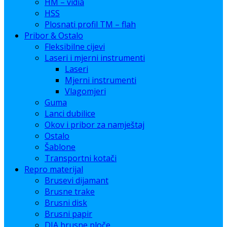
HM – vidia
HSS
Plosnati profil TM – flah
Pribor & Ostalo
Fleksibilne cijevi
Laseri i mjerni instrumenti
Laseri
Mjerni instrumenti
Vlagomjeri
Guma
Lanci dubilice
Okov i pribor za namještaj
Ostalo
Šablone
Transportni kotači
Repro materijal
Brusevi dijamant
Brusne trake
Brusni disk
Brusni papir
DIA brusne ploče