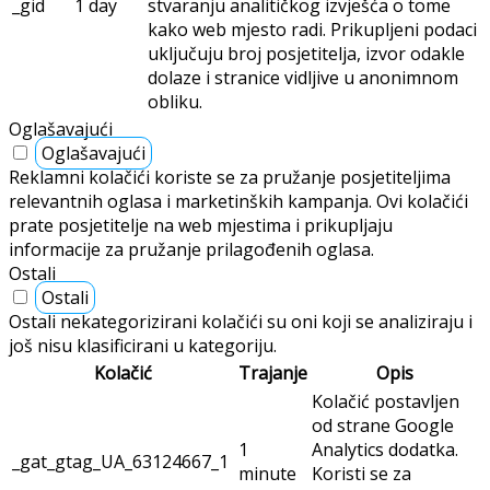
_gid
1 day
stvaranju analitičkog izvješća o tome
kako web mjesto radi. Prikupljeni podaci
uključuju broj posjetitelja, izvor odakle
dolaze i stranice vidljive u anonimnom
obliku.
Oglašavajući
Oglašavajući
Reklamni kolačići koriste se za pružanje posjetiteljima
relevantnih oglasa i marketinških kampanja. Ovi kolačići
prate posjetitelje na web mjestima i prikupljaju
informacije za pružanje prilagođenih oglasa.
Ostali
Ostali
Ostali nekategorizirani kolačići su oni koji se analiziraju i
još nisu klasificirani u kategoriju.
Kolačić
Trajanje
Opis
Kolačić postavljen
od strane Google
1
Analytics dodatka.
_gat_gtag_UA_63124667_1
minute
Koristi se za