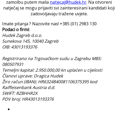
zamolbu putem maila
natjecaj@hudek.hr
. Na otvoreni
natječaj se mogu prijaviti svi zainteresirani kandidati koji
zadovoljavaju tražene uvjete.
Imate pitanja ? Nazovite nas!
+385 (01) 2983 130
Podaci o firmi:
Hudek Zagreb d.o.o.
Sunekova 145, 10040 Zagreb
OIB: 43013193376
Registrirano na Trgovačkom sudu u Zagrebu MBS:
080507931
Temeljni kapital: 2.950.000,00 kn uplaćen u cijelosti
Članovi uprave: Dragica Hudek
Žiro račun (IBAN): HR6324840081106375395 kod
Raiffeisenbank Austria d.d.
SWIFT: RZBHHR2X
PDV broj: HR43013193376