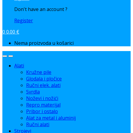
Don't have an account ?
Register
0
0.00
€
Nema proizvoda u košarici
Alati
Kružne pile
Glodala i pločice
Ručni elek. alati
Svrdla
Noževi i nožići
Repro materijal
Pribor i ostalo
Alat za metal i aluminij
Ručni alati
Strojevi