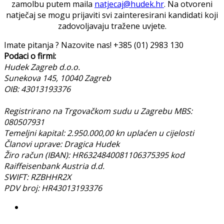
zamolbu putem maila
natjecaj@hudek.hr
. Na otvoreni
natječaj se mogu prijaviti svi zainteresirani kandidati koji
zadovoljavaju tražene uvjete.
Imate pitanja ? Nazovite nas!
+385 (01) 2983 130
Podaci o firmi:
Hudek Zagreb d.o.o.
Sunekova 145, 10040 Zagreb
OIB: 43013193376
Registrirano na Trgovačkom sudu u Zagrebu MBS:
080507931
Temeljni kapital: 2.950.000,00 kn uplaćen u cijelosti
Članovi uprave: Dragica Hudek
Žiro račun (IBAN): HR6324840081106375395 kod
Raiffeisenbank Austria d.d.
SWIFT: RZBHHR2X
PDV broj: HR43013193376