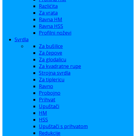
Razlićita
Za vrata
Ravna HM
Ravna HSS
Profilni noževi
Svrdla
Za bušilice
Za čepove
Za glodalicu
Za kvadratne rupe
Strojna svrdla
Za tiplericu
Ravno
Probojno
Prihvat
Upuštači
HM
HSS
Upuštači s prihvatom
Redukcije