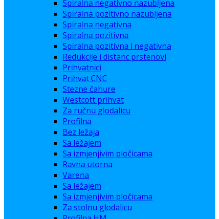
Spiralna negativno nazubljena
Spiralna pozitivno nazubljena
Spiralna negativna
Spiralna pozitivna
Spiralna pozitivna i negativna
Redukcije i distanc prstenovi
Prihvatnici
Prihvat CNC
Stezne čahure
Westcott prihvat
Za ručnu glodalicu
Profilna
Bez ležaja
Sa ležajem
Sa izmjenjivim pločicama
Ravna utorna
Varena
Sa ležajem
Sa izmjenjivim pločicama
Za stolnu glodalicu
Profilna HM