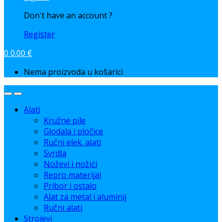
Don't have an account ?
Register
0
0.00
€
Nema proizvoda u košarici
Alati
Kružne pile
Glodala i pločice
Ručni elek. alati
Svrdla
Noževi i nožići
Repro materijal
Pribor i ostalo
Alat za metal i aluminij
Ručni alati
Strojevi