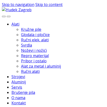
Skip to navigation
Skip to content
Alati
Kružne pile
Glodala i pločice
Ručni elek. alati
Svrdla
Noževi i nožići
Repro materijal
Pribor i ostalo
Alat za metal i aluminij
Ručni alati
Strojevi
Aluminij
Servis
Brušenje pila
O nama
Kontakt