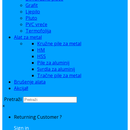
Grafit
Ljepilo
Pluto
PVC vreće
Termofolija
Alat za metal
Kružne pile za metal
HM
HSS
Pile za aluminij
Svrdla za aluminij
Tračne pile za metal
Brušenje alata
Akcija!!
Pretraži
×
Returning Customer ?
Sign in