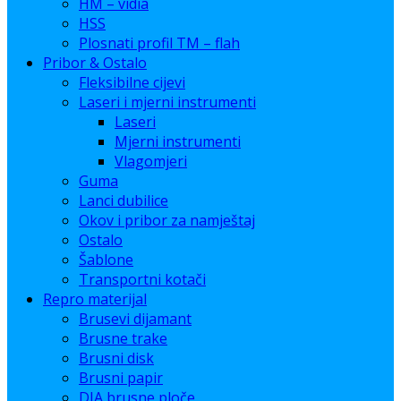
HM – vidia
HSS
Plosnati profil TM – flah
Pribor & Ostalo
Fleksibilne cijevi
Laseri i mjerni instrumenti
Laseri
Mjerni instrumenti
Vlagomjeri
Guma
Lanci dubilice
Okov i pribor za namještaj
Ostalo
Šablone
Transportni kotači
Repro materijal
Brusevi dijamant
Brusne trake
Brusni disk
Brusni papir
DIA brusne ploče