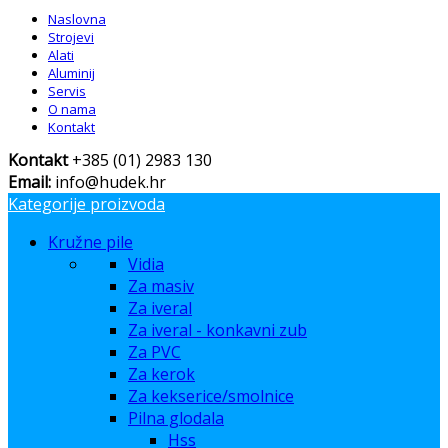
Naslovna
Strojevi
Alati
Aluminij
Servis
O nama
Kontakt
Kontakt
+385 (01) 2983 130
Email:
info@hudek.hr
Kategorije proizvoda
Kružne pile
Vidia
Za masiv
Za iveral
Za iveral - konkavni zub
Za PVC
Za kerok
Za kekserice/smolnice
Pilna glodala
Hss