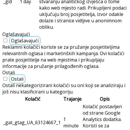
_gid
1 day
stvaranju analitičkog izvješća o tome
kako web mjesto radi. Prikupljeni podaci
uključuju broj posjetitelja, izvor odakle
dolaze i stranice vidljive u anonimnom
obliku.
Oglašavajući
Oglašavajući
Reklamni kolačići koriste se za pružanje posjetiteljima
relevantnih oglasa i marketinških kampanja. Ovi kolačići
prate posjetitelje na web mjestima i prikupljaju
informacije za pružanje prilagođenih oglasa.
Ostali
Ostali
Ostali nekategorizirani kolačići su oni koji se analiziraju i
još nisu klasificirani u kategoriju.
Kolačić
Trajanje
Opis
Kolačić postavljen
od strane Google
1
Analytics dodatka.
_gat_gtag_UA_63124667_1
minute
Koristi se za