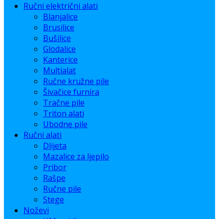
Ručni električni alati
Blanjalice
Brusilice
Bušilice
Glodalice
Kanterice
Multialat
Ručne kružne pile
Šivačice furnira
Tračne pile
Triton alati
Ubodne pile
Ručni alati
Dlijeta
Mazalice za ljepilo
Pribor
Rašpe
Ručne pile
Stege
Noževi