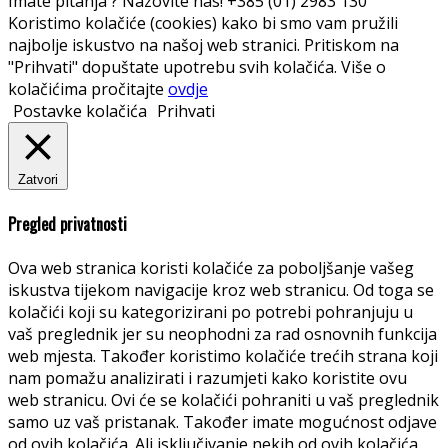
Imate pitanja ? Nazovite nas!
+385 (01) 2983 130
Koristimo kolačiće (cookies) kako bi smo vam pružili
najbolje iskustvo na našoj web stranici. Pritiskom na
"Prihvati" dopuštate upotrebu svih kolačića. Više o
kolačićima pročitajte
ovdje
Postavke kolačića
Prihvati
Zatvori
Pregled privatnosti
Ova web stranica koristi kolačiće za poboljšanje vašeg
iskustva tijekom navigacije kroz web stranicu. Od toga se
kolačići koji su kategorizirani po potrebi pohranjuju u
vaš preglednik jer su neophodni za rad osnovnih funkcija
web mjesta. Također koristimo kolačiće trećih strana koji
nam pomažu analizirati i razumjeti kako koristite ovu
web stranicu. Ovi će se kolačići pohraniti u vaš preglednik
samo uz vaš pristanak. Također imate mogućnost odjave
od ovih kolačića. Ali isključivanje nekih od ovih kolačića