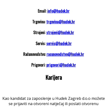
Email:
info@hudek.hr
Trgovina:
trgovina@hudek.hr
Strojevi:
strojevi@hudek.hr
Servis:
servis@hudek.hr
Računovodstvo:
racunovodstvo@hudek.hr
Prigovori:
prigovori@hudek.hr
Karijera
Kao kandidat za zaposlenje u Hudek Zagreb d.o.o možete
se prijaviti na otvoreni natječaj ili poslati otvorenu