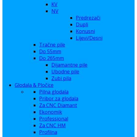
KV
NV
Predrezači
Dupli
Konusni
Lijevi/Desni
Tračne pile
Do 55mm
Do 265mm
Dijamantne pile
Ubodne pile
Zubi pila
Glodala & Pločice
Pilna glodala
Pribor za glodala
Za CNC Diamant
Ekonomik
Professional
Za CNC HM
Profilna