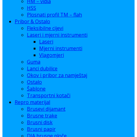
HM – vidia
HSS
Plosnati profil TM – flah
Pribor & Ostalo
Fleksibilne cijevi
Laseri i mjerni instrumenti
Laseri
Mjerni instrumenti
Vlagomjeri
Guma
Lanci dubilice
Okov i pribor za namještaj
Ostalo
Šablone
Transportni kotači
Repro materijal
Brusevi dijamant
Brusne trake
Brusni disk
Brusni papir
DIA brusne ploče