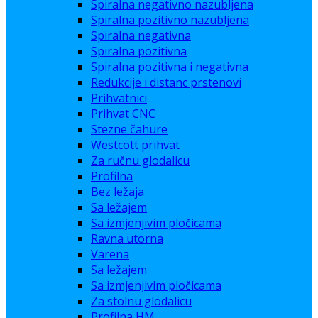
Spiralna negativno nazubljena
Spiralna pozitivno nazubljena
Spiralna negativna
Spiralna pozitivna
Spiralna pozitivna i negativna
Redukcije i distanc prstenovi
Prihvatnici
Prihvat CNC
Stezne čahure
Westcott prihvat
Za ručnu glodalicu
Profilna
Bez ležaja
Sa ležajem
Sa izmjenjivim pločicama
Ravna utorna
Varena
Sa ležajem
Sa izmjenjivim pločicama
Za stolnu glodalicu
Profilna HM