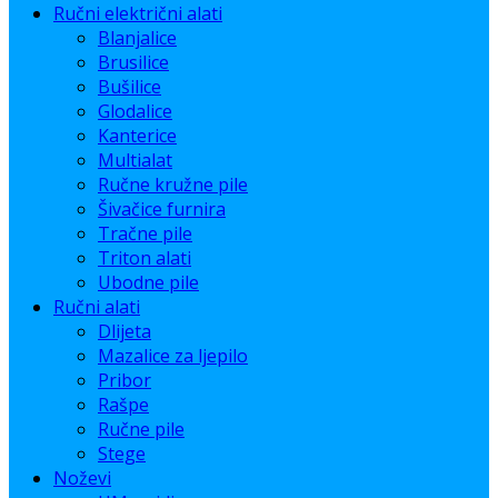
Ručni električni alati
Blanjalice
Brusilice
Bušilice
Glodalice
Kanterice
Multialat
Ručne kružne pile
Šivačice furnira
Tračne pile
Triton alati
Ubodne pile
Ručni alati
Dlijeta
Mazalice za ljepilo
Pribor
Rašpe
Ručne pile
Stege
Noževi