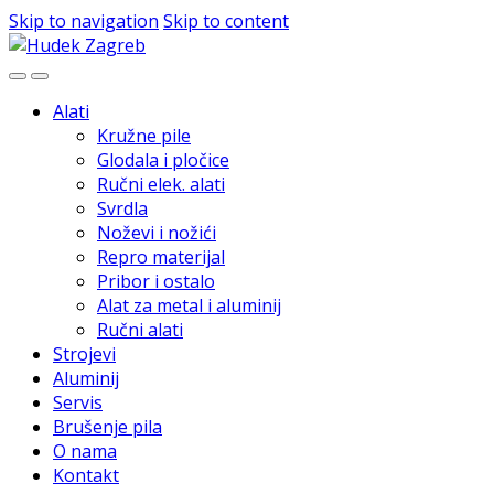
Skip to navigation
Skip to content
Alati
Kružne pile
Glodala i pločice
Ručni elek. alati
Svrdla
Noževi i nožići
Repro materijal
Pribor i ostalo
Alat za metal i aluminij
Ručni alati
Strojevi
Aluminij
Servis
Brušenje pila
O nama
Kontakt