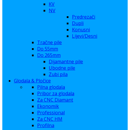
KV
NV
Predrezači
Dupli
Konusni
Lijevi/Desni
Tračne pile
Do 55mm
Do 265mm
Dijamantne pile
Ubodne pile
Zubi pila
Glodala & Pločice
Pilna glodala
Pribor za glodala
Za CNC Diamant
Ekonomik
Professional
Za CNC HM
Profilna