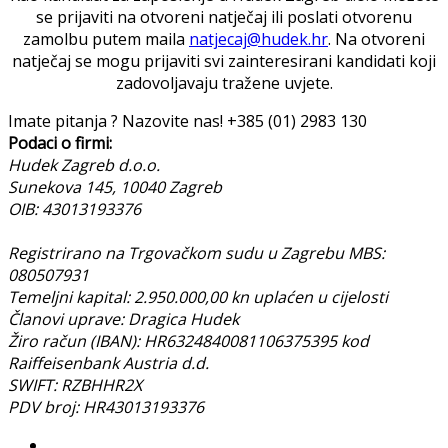
se prijaviti na otvoreni natječaj ili poslati otvorenu
zamolbu putem maila
natjecaj@hudek.hr
. Na otvoreni
natječaj se mogu prijaviti svi zainteresirani kandidati koji
zadovoljavaju tražene uvjete.
Imate pitanja ? Nazovite nas!
+385 (01) 2983 130
Podaci o firmi:
Hudek Zagreb d.o.o.
Sunekova 145, 10040 Zagreb
OIB: 43013193376
Registrirano na Trgovačkom sudu u Zagrebu MBS:
080507931
Temeljni kapital: 2.950.000,00 kn uplaćen u cijelosti
Članovi uprave: Dragica Hudek
Žiro račun (IBAN): HR6324840081106375395 kod
Raiffeisenbank Austria d.d.
SWIFT: RZBHHR2X
PDV broj: HR43013193376