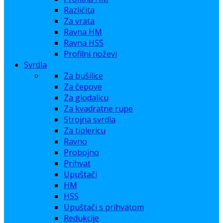
Razlićita
Za vrata
Ravna HM
Ravna HSS
Profilni noževi
Svrdla
Za bušilice
Za čepove
Za glodalicu
Za kvadratne rupe
Strojna svrdla
Za tiplericu
Ravno
Probojno
Prihvat
Upuštači
HM
HSS
Upuštači s prihvatom
Redukcije