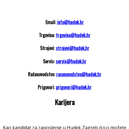
Email:
info@hudek.hr
Trgovina:
trgovina@hudek.hr
Strojevi:
strojevi@hudek.hr
Servis:
servis@hudek.hr
Računovodstvo:
racunovodstvo@hudek.hr
Prigovori:
prigovori@hudek.hr
Karijera
Kao kandidat za zaposlenje u Hudek Zagreb d.o.o možete