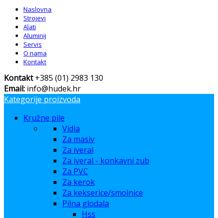
Naslovna
Strojevi
Alati
Aluminij
Servis
O nama
Kontakt
Kontakt
+385 (01) 2983 130
Email:
info@hudek.hr
Kategorije proizvoda
Kružne pile
Vidia
Za masiv
Za iveral
Za iveral - konkavni zub
Za PVC
Za kerok
Za kekserice/smolnice
Pilna glodala
Hss