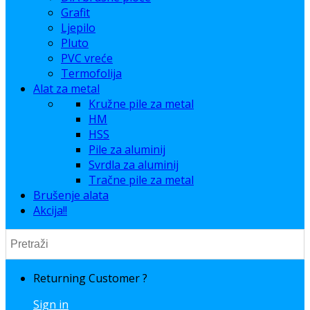
Grafit
Ljepilo
Pluto
PVC vreće
Termofolija
Alat za metal
Kružne pile za metal
HM
HSS
Pile za aluminij
Svrdla za aluminij
Tračne pile za metal
Brušenje alata
Akcija!!
Returning Customer ?
Sign in