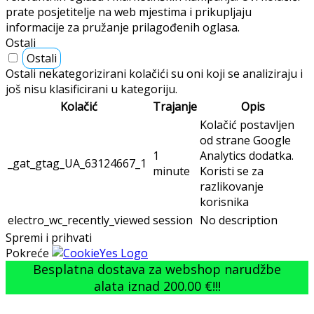
prate posjetitelje na web mjestima i prikupljaju
informacije za pružanje prilagođenih oglasa.
Ostali
Ostali
Ostali nekategorizirani kolačići su oni koji se analiziraju i
još nisu klasificirani u kategoriju.
Kolačić
Trajanje
Opis
Kolačić postavljen
od strane Google
1
Analytics dodatka.
_gat_gtag_UA_63124667_1
minute
Koristi se za
razlikovanje
korisnika
electro_wc_recently_viewed
session
No description
Spremi i prihvati
Pokreće
Besplatna dostava za webshop narudžbe
alata iznad
200.00
€
!!!
0%