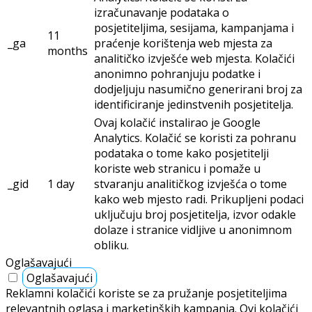
izračunavanje podataka o
posjetiteljima, sesijama, kampanjama i
11
_ga
praćenje korištenja web mjesta za
months
analitičko izvješće web mjesta. Kolačići
anonimno pohranjuju podatke i
dodjeljuju nasumično generirani broj za
identificiranje jedinstvenih posjetitelja.
Ovaj kolačić instalirao je Google
Analytics. Kolačić se koristi za pohranu
podataka o tome kako posjetitelji
koriste web stranicu i pomaže u
_gid
1 day
stvaranju analitičkog izvješća o tome
kako web mjesto radi. Prikupljeni podaci
uključuju broj posjetitelja, izvor odakle
dolaze i stranice vidljive u anonimnom
obliku.
Oglašavajući
Oglašavajući
Reklamni kolačići koriste se za pružanje posjetiteljima
relevantnih oglasa i marketinških kampanja. Ovi kolačići