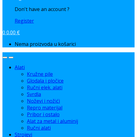
Don't have an account ?
Register
0
0.00
€
Nema proizvoda u košarici
Alati
Kružne pile
Glodala i pločice
Ručni elek. alati
Svrdla
Noževi i nožići
Repro materijal
Pribor i ostalo
Alat za metal i aluminij
Ručni alati
Strojevi