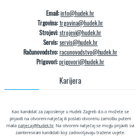
Email:
info@hudek.hr
Trgovina:
trgovina@hudek.hr
Strojevi:
strojevi@hudek.hr
Servis:
servis@hudek.hr
Računovodstvo:
racunovodstvo@hudek.hr
Prigovori:
prigovori@hudek.hr
Karijera
Kao kandidat za zaposlenje u Hudek Zagreb d.o.o možete se
prijaviti na otvoreni natječaj ili poslati otvorenu zamolbu putem
maila
natjecaj@hudek.hr
. Na otvoreni natječaj se mogu prijaviti svi
zainteresirani kandidati koji zadovoljavaju tražene uvjete.