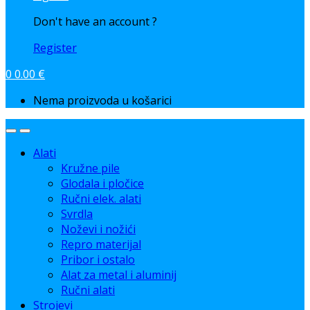
Don't have an account ?
Register
0
0.00
€
Nema proizvoda u košarici
Alati
Kružne pile
Glodala i pločice
Ručni elek. alati
Svrdla
Noževi i nožići
Repro materijal
Pribor i ostalo
Alat za metal i aluminij
Ručni alati
Strojevi