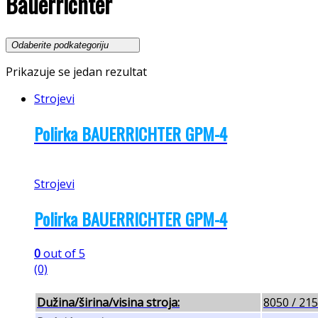
Bauerrichter
Prikazuje se jedan rezultat
Strojevi
Polirka BAUERRICHTER GPM-4
Strojevi
Polirka BAUERRICHTER GPM-4
0
out of 5
(0)
Dužina/širina/visina stroja:
8050 / 21