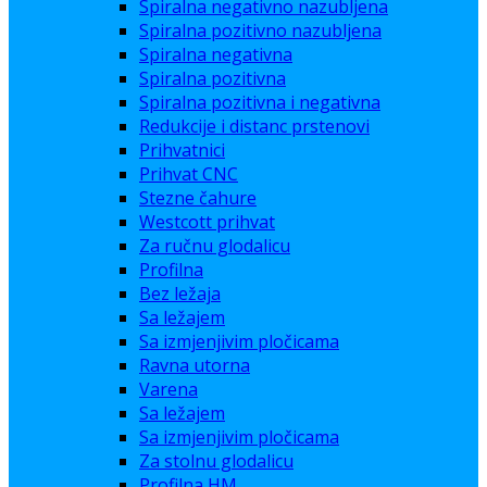
Spiralna negativno nazubljena
Spiralna pozitivno nazubljena
Spiralna negativna
Spiralna pozitivna
Spiralna pozitivna i negativna
Redukcije i distanc prstenovi
Prihvatnici
Prihvat CNC
Stezne čahure
Westcott prihvat
Za ručnu glodalicu
Profilna
Bez ležaja
Sa ležajem
Sa izmjenjivim pločicama
Ravna utorna
Varena
Sa ležajem
Sa izmjenjivim pločicama
Za stolnu glodalicu
Profilna HM