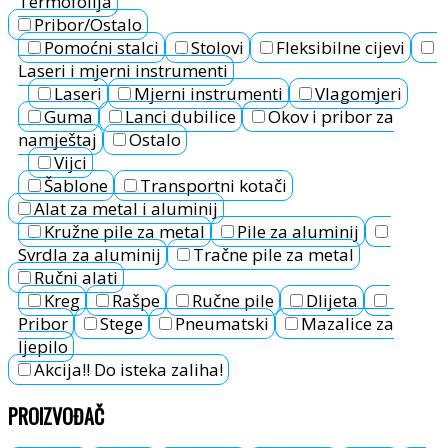
Termofolija
Pribor/Ostalo
Pomoćni stalci
Stolovi
Fleksibilne cijevi
Laseri i mjerni instrumenti
Laseri
Mjerni instrumenti
Vlagomjeri
Guma
Lanci dubilice
Okov i pribor za
namještaj
Ostalo
Vijci
Šablone
Transportni kotači
Alat za metal i aluminij
Kružne pile za metal
Pile za aluminij
Svrdla za aluminij
Tračne pile za metal
Ručni alati
Kreg
Rašpe
Ručne pile
Dlijeta
Pribor
Stege
Pneumatski
Mazalice za
ljepilo
Akcija!! Do isteka zaliha!
PROIZVOĐAČ