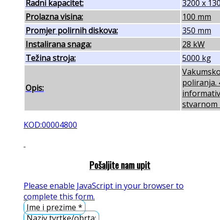
Radni kapacitet:
3200 x 1
Prolazna visina:
100 mm
Promjer polirnih diskova:
350 mm
Instalirana snaga:
28 kW
Težina stroja:
5000 kg
Vakumsko 
poliranja.
Opis:
informati
stvarnom i
KOD:00004800
Pošaljite nam upit
Please enable JavaScript in your browser to
complete this form.
Ime i prezime
*
Naziv tvrtke/obrta: