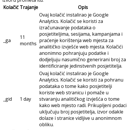
izvoru prometa itd.
Kolačić
Trajanje
Opis
Ovaj kolačić instalirao je Google
Analytics. Kolačić se koristi za
izračunavanje podataka o
posjetiteljima, sesijama, kampanjama i
11
_ga
praćenje korištenja web mjesta za
months
analitičko izvješće web mjesta. Kolačići
anonimno pohranjuju podatke i
dodjeljuju nasumično generirani broj za
identificiranje jedinstvenih posjetitelja.
Ovaj kolačić instalirao je Google
Analytics. Kolačić se koristi za pohranu
podataka o tome kako posjetitelji
koriste web stranicu i pomaže u
_gid
1 day
stvaranju analitičkog izvješća o tome
kako web mjesto radi. Prikupljeni podaci
uključuju broj posjetitelja, izvor odakle
dolaze i stranice vidljive u anonimnom
obliku.