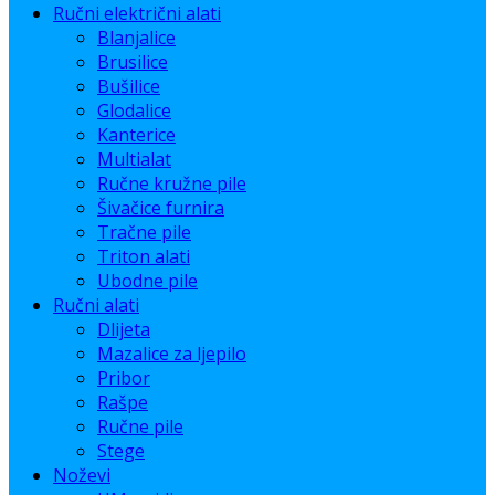
Ručni električni alati
Blanjalice
Brusilice
Bušilice
Glodalice
Kanterice
Multialat
Ručne kružne pile
Šivačice furnira
Tračne pile
Triton alati
Ubodne pile
Ručni alati
Dlijeta
Mazalice za ljepilo
Pribor
Rašpe
Ručne pile
Stege
Noževi