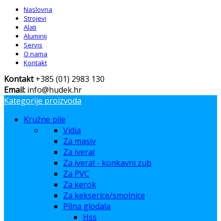
Naslovna
Strojevi
Alati
Aluminij
Servis
O nama
Kontakt
Kontakt
+385 (01) 2983 130
Email:
info@hudek.hr
Kategorije proizvoda
Kružne pile
Vidia
Za masiv
Za iveral
Za iveral - konkavni zub
Za PVC
Za kerok
Za kekserice/smolnice
Pilna glodala
Hss