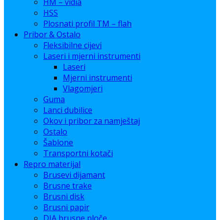
HM – vidia
HSS
Plosnati profil TM – flah
Pribor & Ostalo
Fleksibilne cijevi
Laseri i mjerni instrumenti
Laseri
Mjerni instrumenti
Vlagomjeri
Guma
Lanci dubilice
Okov i pribor za namještaj
Ostalo
Šablone
Transportni kotači
Repro materijal
Brusevi dijamant
Brusne trake
Brusni disk
Brusni papir
DIA brusne ploče