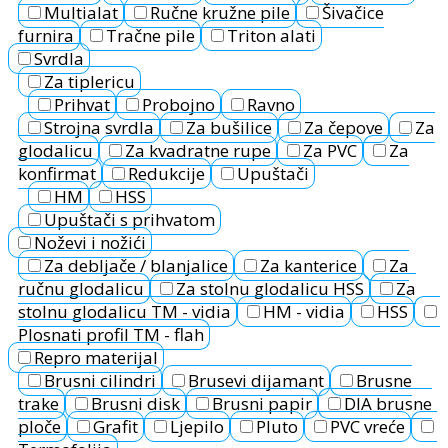
Multialat
Ručne kružne pile
Šivačice
furnira
Tračne pile
Triton alati
Svrdla
Za tiplericu
Prihvat
Probojno
Ravno
Strojna svrdla
Za bušilice
Za čepove
Za
glodalicu
Za kvadratne rupe
Za PVC
Za
konfirmat
Redukcije
Upuštači
HM
HSS
Upuštači s prihvatom
Noževi i nožići
Za debljače / blanjalice
Za kanterice
Za
ručnu glodalicu
Za stolnu glodalicu HSS
Za
stolnu glodalicu TM - vidia
HM - vidia
HSS
Plosnati profil TM - flah
Repro materijal
Brusni cilindri
Brusevi dijamant
Brusne
trake
Brusni disk
Brusni papir
DIA brusne
ploče
Grafit
Ljepilo
Pluto
PVC vreće