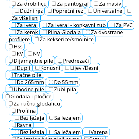
Za drobilicu
Za pantograf
Za masiv
Dužni rez
Poprečni rez
Univerzalne
Za višelisni
Za iveral
Za iveral - konkavni zub
Za PVC
Za kerok
Pilna Glodala
Za dvostrane
profilere
Za kekserice/smolnice
Hss
KV
NV
Dijamantne pile
Predrezači
Dupli
Konusni
Lijevi/Desni
Tračne pile
Do 265mm
Do 55mm
Ubodne pile
Zubi pila
Glodala i pločice
Za ručnu glodalicu
Profilna
Bez ležaja
Sa ležajem
Ravna
Bez ležaja
Sa ležajem
Varena