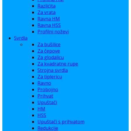
Razlićita
Za vrata
Ravna HM
Ravna HSS
Profilni noževi
Svrdla
Za bušilice
Za čepove
Za glodalicu
Za kvadratne rupe
Strojna svrdla
Za tiplericu
Ravno
Probojno
Prihvat
Upuštači
HM
HSS
Upuštači s prihvatom
Redukcije