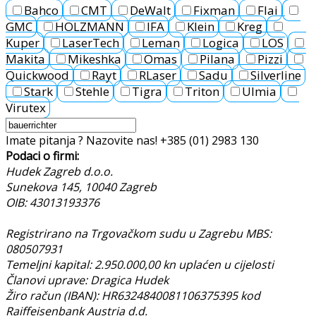
Bahco
CMT
DeWalt
Fixman
Flai
GMC
HOLZMANN
IFA
Klein
Kreg
Kuper
LaserTech
Leman
Logica
LOS
Makita
Mikeshka
Omas
Pilana
Pizzi
Quickwood
Rayt
RLaser
Sadu
Silverline
Stark
Stehle
Tigra
Triton
Ulmia
Virutex
Imate pitanja ? Nazovite nas!
+385 (01) 2983 130
Podaci o firmi:
Hudek Zagreb d.o.o.
Sunekova 145, 10040 Zagreb
OIB: 43013193376
Registrirano na Trgovačkom sudu u Zagrebu MBS:
080507931
Temeljni kapital: 2.950.000,00 kn uplaćen u cijelosti
Članovi uprave: Dragica Hudek
Žiro račun (IBAN): HR6324840081106375395 kod
Raiffeisenbank Austria d.d.