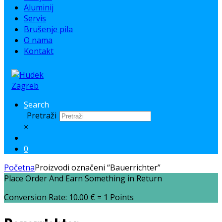
Aluminij
Servis
Brušenje pila
O nama
Kontakt
Search
Pretraži
×
0
Početna
Proizvodi označeni “Bauerrichter”
Place Order And Earn Something in Return
Conversion Rate:
10.00
€
= 1 Points