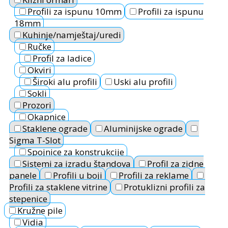
Profili za ispunu 10mm
Profili za ispunu
18mm
Kuhinje/namještaj/uredi
Ručke
Profil za ladice
Okviri
Široki alu profili
Uski alu profili
Sokli
Prozori
Okapnice
Staklene ograde
Aluminijske ograde
Sigma T-Slot
Spojnice za konstrukcije
Sistemi za izradu štandova
Profil za zidne
panele
Profili u boji
Profili za reklame
Profili za staklene vitrine
Protuklizni profili za
stepenice
Kružne pile
Vidia