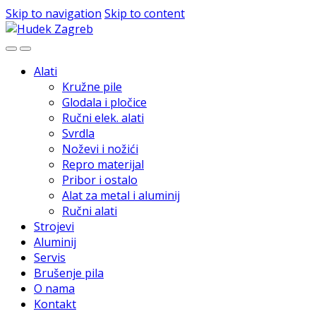
Skip to navigation
Skip to content
Alati
Kružne pile
Glodala i pločice
Ručni elek. alati
Svrdla
Noževi i nožići
Repro materijal
Pribor i ostalo
Alat za metal i aluminij
Ručni alati
Strojevi
Aluminij
Servis
Brušenje pila
O nama
Kontakt