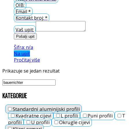
OIB:
Email
*
Kontakt broj:
*
Vaš upit:
Pošalji upit
Šifra: n/a
Na upit
Pročitaj više
Prikazuje se jedan rezultat
KATEGORIJE
Standardni aluminijski profili
Kvadratne cijevi
L profili
Puni profili
T
profili
U profili
Okrugle cijevi
Klizni ormari