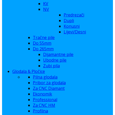
KV
NV
Predrezači
Dupli
Konusni
Lijevi/Desni
Tračne pile
Do 55mm
Do 265mm
Dijamantne pile
Ubodne pile
Zubi pila
Glodala & Pločice
Pilna glodala
Pribor za glodala
Za CNC Diamant
Ekonomik
Professional
Za CNC HM
Profilna