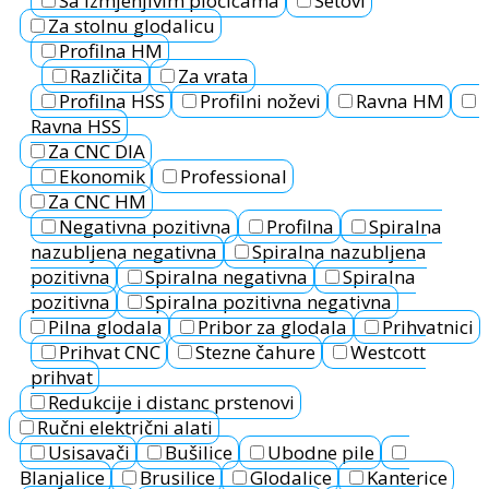
Sa izmjenjivim pločicama
Setovi
Za stolnu glodalicu
Profilna HM
Različita
Za vrata
Profilna HSS
Profilni noževi
Ravna HM
Ravna HSS
Za CNC DIA
Ekonomik
Professional
Za CNC HM
Negativna pozitivna
Profilna
Spiralna
nazubljena negativna
Spiralna nazubljena
pozitivna
Spiralna negativna
Spiralna
pozitivna
Spiralna pozitivna negativna
Pilna glodala
Pribor za glodala
Prihvatnici
Prihvat CNC
Stezne čahure
Westcott
prihvat
Redukcije i distanc prstenovi
Ručni električni alati
Usisavači
Bušilice
Ubodne pile
Blanjalice
Brusilice
Glodalice
Kanterice