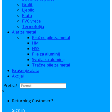
Grafit
Ljepilo
Pluto
PVC vreće
Termofolija
Alat za metal
Kružne pile za metal
HM
HSS
Pile za aluminij
Svrdla za aluminij
Tračne pile za metal
Brušenje alata
Akcija!!
Pretraži
×
Returning Customer ?
Sign in