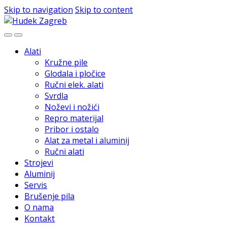
Skip to navigation
Skip to content
Alati
Kružne pile
Glodala i pločice
Ručni elek. alati
Svrdla
Noževi i nožići
Repro materijal
Pribor i ostalo
Alat za metal i aluminij
Ručni alati
Strojevi
Aluminij
Servis
Brušenje pila
O nama
Kontakt