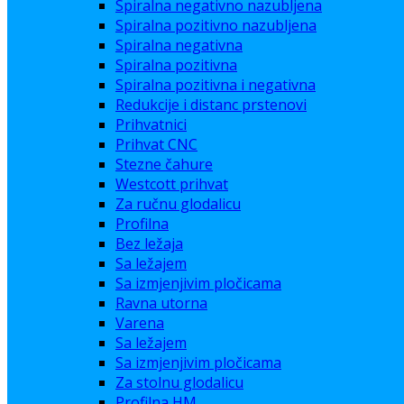
Spiralna negativno nazubljena
Spiralna pozitivno nazubljena
Spiralna negativna
Spiralna pozitivna
Spiralna pozitivna i negativna
Redukcije i distanc prstenovi
Prihvatnici
Prihvat CNC
Stezne čahure
Westcott prihvat
Za ručnu glodalicu
Profilna
Bez ležaja
Sa ležajem
Sa izmjenjivim pločicama
Ravna utorna
Varena
Sa ležajem
Sa izmjenjivim pločicama
Za stolnu glodalicu
Profilna HM