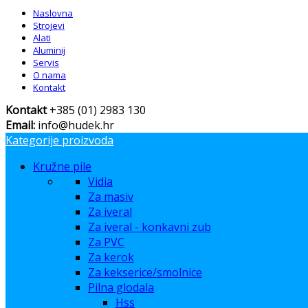
Naslovna
Strojevi
Alati
Aluminij
Servis
O nama
Kontakt
Kontakt
+385 (01) 2983 130
Email:
info@hudek.hr
Kategorije proizvoda
Kružne pile
Vidia
Za masiv
Za iveral
Za iveral - konkavni zub
Za PVC
Za kerok
Za kekserice/smolnice
Pilna glodala
Hss