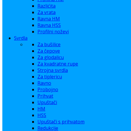
Razlićita
Za vrata
Ravna HM
Ravna HSS
Profilni noževi
Svrdla
Za bušilice
Za čepove
Za glodalicu
Za kvadratne rupe
Strojna svrdla
Za tiplericu
Ravno
Probojno
Prihvat
Upuštači
HM
HSS
Upuštači s prihvatom
Redukcije