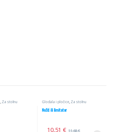
e
,
Za stolnu
Glodala i pločice
,
Za stolnu
ni noževi
glodalicu
,
Profilni noževi
Nožić ili limitator
10.51
€
11.68
€