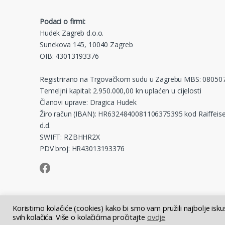
Podaci o firmi:
Hudek Zagreb d.o.o.
Sunekova 145, 10040 Zagreb
OIB: 43013193376
Registrirano na Trgovačkom sudu u Zagrebu MBS: 08050
Temeljni kapital: 2.950.000,00 kn uplaćen u cijelosti
Članovi uprave: Dragica Hudek
Žiro račun (IBAN): HR6324840081106375395 kod Raiffeise
d.d.
SWIFT: RZBHHR2X
PDV broj: HR43013193376
Koristimo kolačiće (cookies) kako bi smo vam pružili najbolje isk
svih kolačića. Više o kolačićima pročitajte
ovdje
© Hudek Zagreb d.o.o. - sva prava pridržana | Tečaj EUR