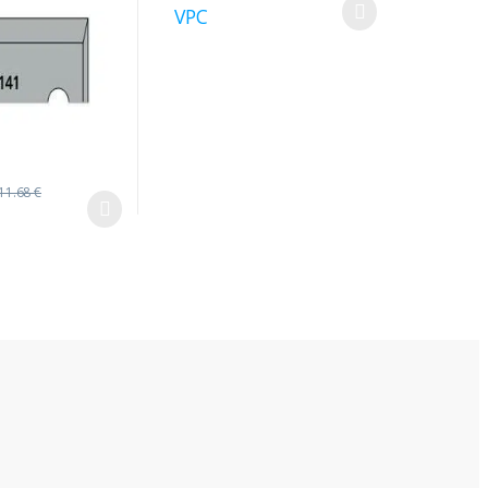
VPC
11.68
€