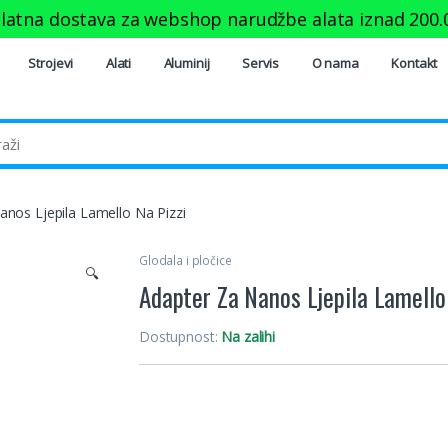
latna dostava za webshop narudžbe alata iznad
200.
Strojevi
Alati
Aluminij
Servis
O nama
Kontakt
anos Ljepila Lamello Na Pizzi
Glodala i pločice
🔍
Adapter Za Nanos Ljepila Lamello
Dostupnost:
Na zalihi