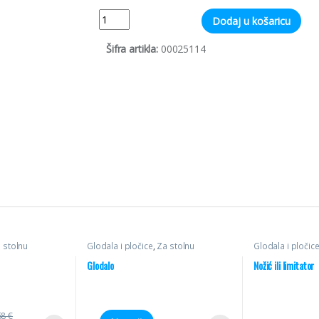
Quantity
Dodaj u košaricu
Šifra artikla:
00025114
 stolnu
Glodala i pločice
,
Za stolnu
Glodala i pločic
oževi
glodalicu
,
Ravna HM
glodalicu
,
Profil
Glodalo
Nožić ili limitator
68
€