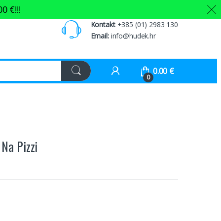
00
€
!!!
Kontakt
+385 (01) 2983 130
Email:
info@hudek.hr
0.00
€
0
 Na Pizzi