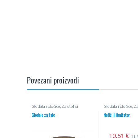
Povezani proizvodi
Glodala i pločice
,
Za stolnu
Glodala i pločice
,
Za
glodalicu
,
Ravna HM
glodalicu
,
Profilni n
Glodalo za falc
Nožić ili limitator
10.51
€
11.