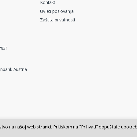
Kontakt
Uvjeti poslovanja
Zaštita privatnosti
7931
nbank Austria
ustvo na našoj web stranici. Pritiskom na "Prihvati" dopuštate upotre
 = 7,53450 HRK