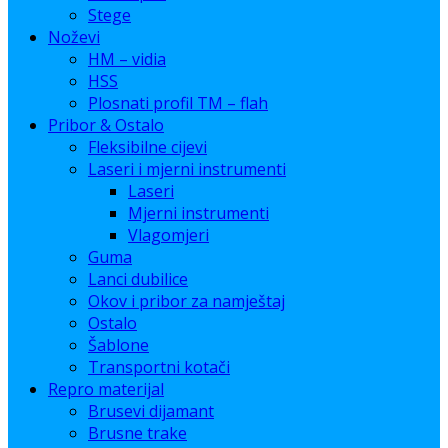
Stege
Noževi
HM – vidia
HSS
Plosnati profil TM – flah
Pribor & Ostalo
Fleksibilne cijevi
Laseri i mjerni instrumenti
Laseri
Mjerni instrumenti
Vlagomjeri
Guma
Lanci dubilice
Okov i pribor za namještaj
Ostalo
Šablone
Transportni kotači
Repro materijal
Brusevi dijamant
Brusne trake