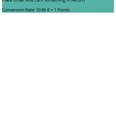
Place Order And Earn Something in Return
Conversion Rate:
10.00
€
= 1 Points