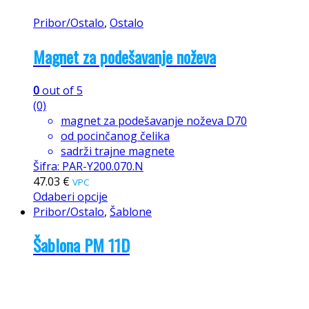
Pribor/Ostalo
,
Ostalo
Magnet za podešavanje noževa
0
out of 5
(0)
magnet za podešavanje noževa D70
od pocinčanog čelika
sadrži trajne magnete
Šifra: PAR-Y200.070.N
47.03
€
VPC
Odaberi opcije
Pribor/Ostalo
,
Šablone
Šablona PM 11D