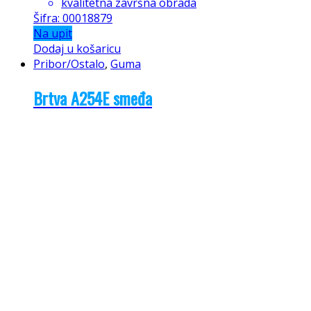
kvalitetna završna obrada
Šifra: 00018879
Na upit
Dodaj u košaricu
Pribor/Ostalo
,
Guma
Brtva A254E smeđa