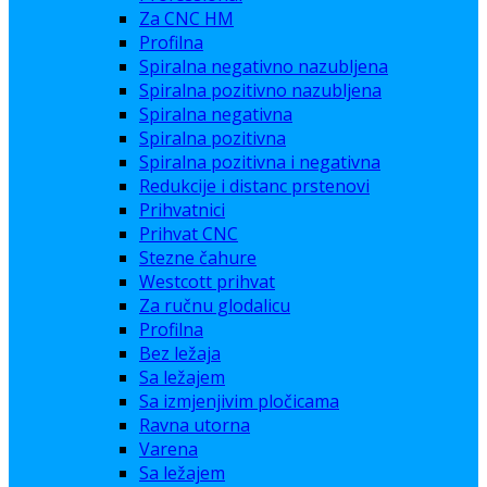
Za CNC HM
Profilna
Spiralna negativno nazubljena
Spiralna pozitivno nazubljena
Spiralna negativna
Spiralna pozitivna
Spiralna pozitivna i negativna
Redukcije i distanc prstenovi
Prihvatnici
Prihvat CNC
Stezne čahure
Westcott prihvat
Za ručnu glodalicu
Profilna
Bez ležaja
Sa ležajem
Sa izmjenjivim pločicama
Ravna utorna
Varena
Sa ležajem