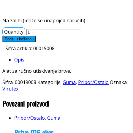
Na zalihi (može se unaprijed naručiti)
Quantity
Dodaj u košaricu
Šifra artikla:
00019008
Opis
Alat za ručno utiskivanje brtve.
Šifra:
00019008
Kategorije:
Guma
,
Pribor/Ostalo
Oznaka:
Virutex
Povezani proizvodi
Pribor/Ostalo
,
Guma
Brtva D16 oker