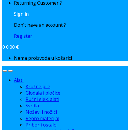
Returning Customer ?
Sign in
Don't have an account ?
Register
0
0.00
€
Nema proizvoda u košarici
Alati
Kružne pile
Glodala i pločice
Ručni elek. alati
Svrdla
Noževi i nožići
Repro materijal
Pribor i ostalo