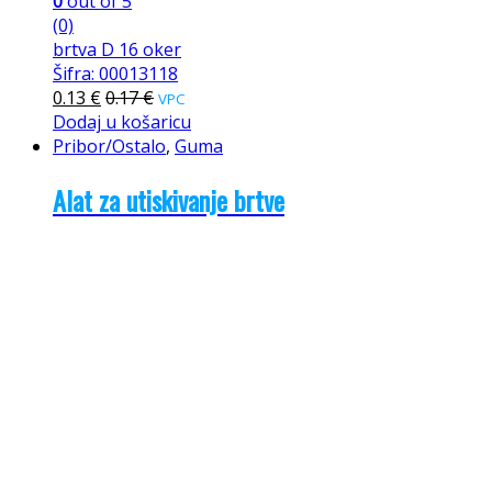
0
out of 5
(0)
brtva D 16 oker
Šifra: 00013118
0.13
€
0.17
€
VPC
Dodaj u košaricu
Pribor/Ostalo
,
Guma
Alat za utiskivanje brtve