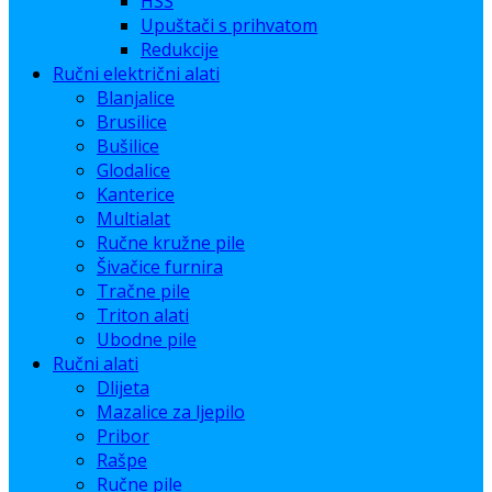
HSS
Upuštači s prihvatom
Redukcije
Ručni električni alati
Blanjalice
Brusilice
Bušilice
Glodalice
Kanterice
Multialat
Ručne kružne pile
Šivačice furnira
Tračne pile
Triton alati
Ubodne pile
Ručni alati
Dlijeta
Mazalice za ljepilo
Pribor
Rašpe
Ručne pile