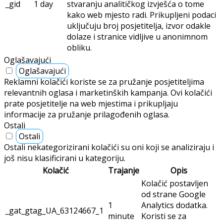
_gid
1 day
stvaranju analitičkog izvješća o tome
kako web mjesto radi. Prikupljeni podaci
uključuju broj posjetitelja, izvor odakle
dolaze i stranice vidljive u anonimnom
obliku.
Oglašavajući
Oglašavajući
Reklamni kolačići koriste se za pružanje posjetiteljima
relevantnih oglasa i marketinških kampanja. Ovi kolačići
prate posjetitelje na web mjestima i prikupljaju
informacije za pružanje prilagođenih oglasa.
Ostali
Ostali
Ostali nekategorizirani kolačići su oni koji se analiziraju i
još nisu klasificirani u kategoriju.
Kolačić
Trajanje
Opis
Kolačić postavljen
od strane Google
1
Analytics dodatka.
_gat_gtag_UA_63124667_1
minute
Koristi se za