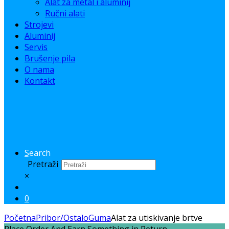
Alat za metal i aluminij
Ručni alati
Strojevi
Aluminij
Servis
Brušenje pila
O nama
Kontakt
Search
Pretraži
×
0
Početna
Pribor/Ostalo
Guma
Alat za utiskivanje brtve