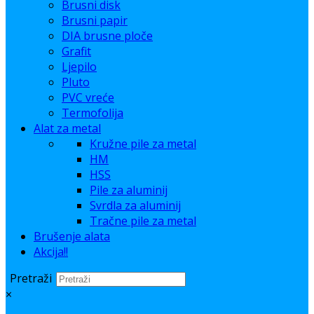
Brusni disk
Brusni papir
DIA brusne ploče
Grafit
Ljepilo
Pluto
PVC vreće
Termofolija
Alat za metal
Kružne pile za metal
HM
HSS
Pile za aluminij
Svrdla za aluminij
Tračne pile za metal
Brušenje alata
Akcija!!
Pretraži
×