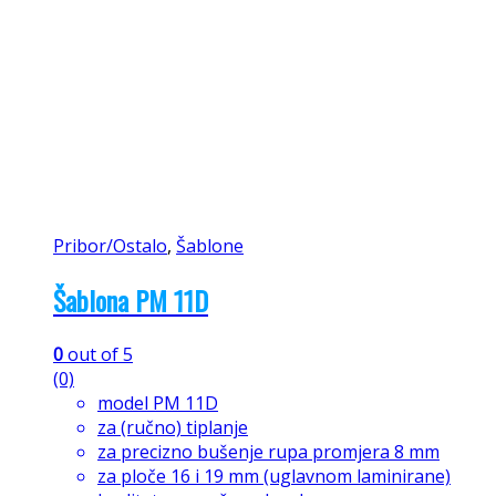
Pribor/Ostalo
,
Šablone
Šablona PM 11D
0
out of 5
(0)
model PM 11D
za (ručno) tiplanje
za precizno bušenje rupa promjera 8 mm
za ploče 16 i 19 mm (uglavnom laminirane)