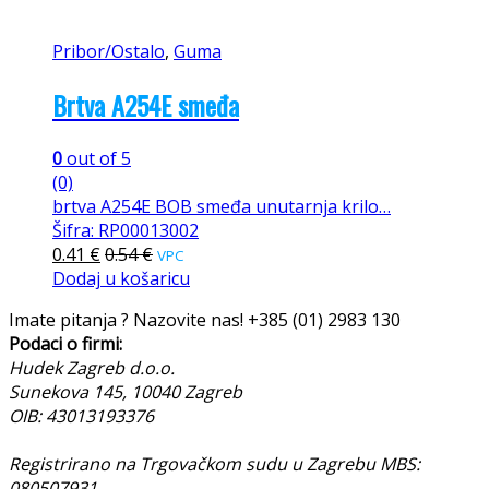
Pribor/Ostalo
,
Guma
Brtva A254E smeđa
0
out of 5
(0)
brtva A254E BOB smeđa unutarnja krilo…
Šifra: RP00013002
0.41
€
0.54
€
VPC
Dodaj u košaricu
Imate pitanja ? Nazovite nas!
+385 (01) 2983 130
Podaci o firmi:
Hudek Zagreb d.o.o.
Sunekova 145, 10040 Zagreb
OIB: 43013193376
Registrirano na Trgovačkom sudu u Zagrebu MBS:
080507931