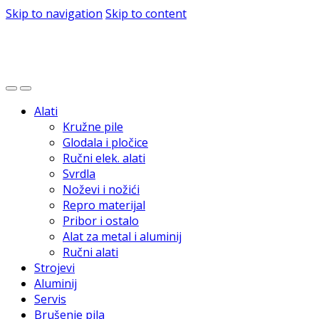
Skip to navigation
Skip to content
Alati
Kružne pile
Glodala i pločice
Ručni elek. alati
Svrdla
Noževi i nožići
Repro materijal
Pribor i ostalo
Alat za metal i aluminij
Ručni alati
Strojevi
Aluminij
Servis
Brušenje pila