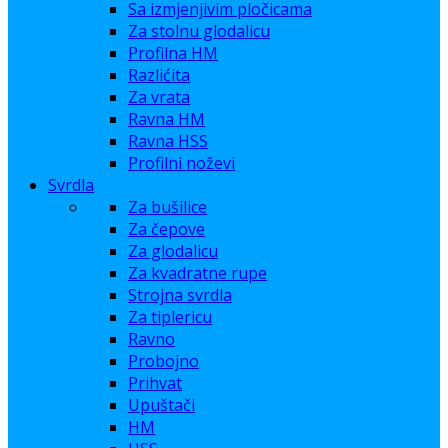
Sa izmjenjivim pločicama
Za stolnu glodalicu
Profilna HM
Razlićita
Za vrata
Ravna HM
Ravna HSS
Profilni noževi
Svrdla
Za bušilice
Za čepove
Za glodalicu
Za kvadratne rupe
Strojna svrdla
Za tiplericu
Ravno
Probojno
Prihvat
Upuštači
HM