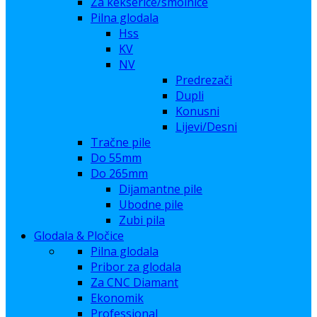
Za kekserice/smolnice
Pilna glodala
Hss
KV
NV
Predrezači
Dupli
Konusni
Lijevi/Desni
Tračne pile
Do 55mm
Do 265mm
Dijamantne pile
Ubodne pile
Zubi pila
Glodala & Pločice
Pilna glodala
Pribor za glodala
Za CNC Diamant
Ekonomik
Professional