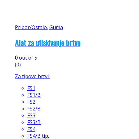
Pribor/Ostalo
,
Guma
Alat za utiskivanje brtve
0
out of 5
(0)
Za tipove brtvi:
FS1
FS1/B
FS2
FS2/B
FS3
FS3/B
FS4
FS4/B tip.