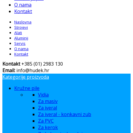
O nama
Kontakt
Naslovna
Strojevi
Alati
Aluminij
Servis
O nama
Kontakt
Kontakt
+385 (01) 2983 130
Email:
info@hudek.hr
Kategorije proizvoda
Kružne pile
Vidia
Za masiv
Za iveral
Za iveral - konkavni zub
Za PVC
Za kerok