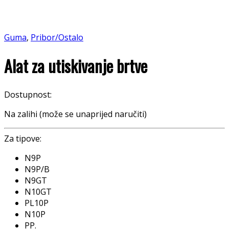
Guma
,
Pribor/Ostalo
Alat za utiskivanje brtve
Dostupnost:
Na zalihi (može se unaprijed naručiti)
Za tipove:
N9P
N9P/B
N9GT
N10GT
PL10P
N10P
PP.