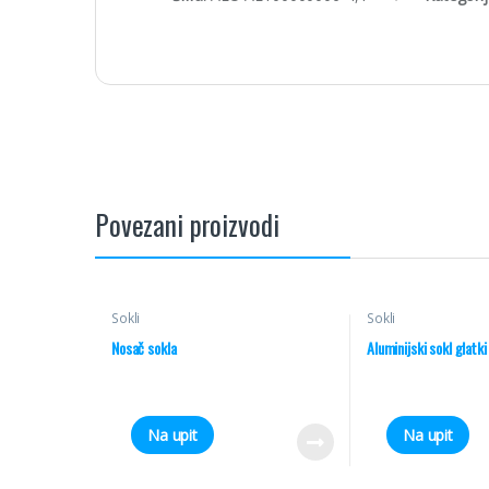
Povezani proizvodi
Sokli
Sokli
Nosač sokla
Aluminijski sokl glat
Na upit
Na upit