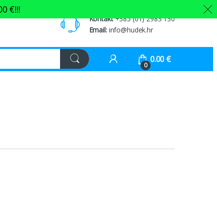
00
€
!!!
Kontakt
+385 (01) 2983 130
Email:
info@hudek.hr
0.00
€
0