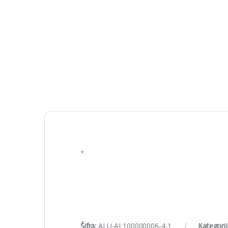
*
Šifra:
ALU-AL100000006-4,1
Kategori