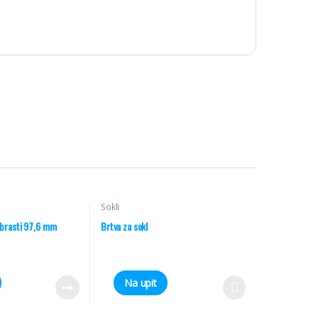
Sokli
rebrasti 97,6 mm
Brtva za sokl
Na upit