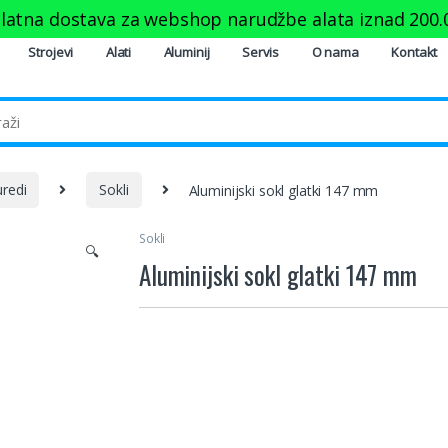
latna dostava za webshop narudžbe alata iznad
200.
Strojevi
Alati
Aluminij
Servis
O nama
Kontakt
uredi
Sokli
Aluminijski sokl glatki 147 mm
Sokli
🔍
Aluminijski sokl glatki 147 mm