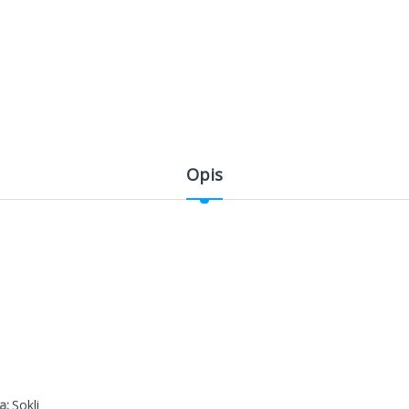
Opis
ja:
Sokli