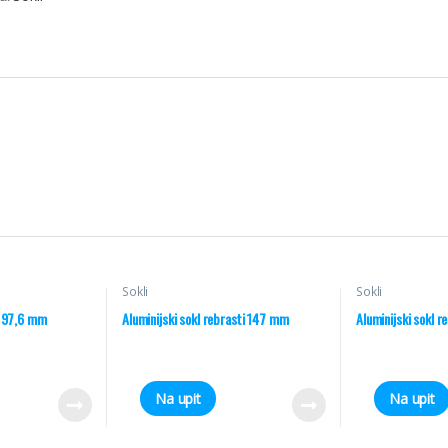
Sokli
Sokli
ki 97,6 mm
Aluminijski sokl rebrasti 147 mm
Aluminijski sokl 
Na upit
Na upit