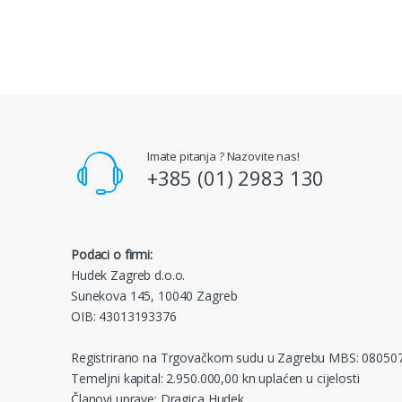
Imate pitanja ? Nazovite nas!
+385 (01) 2983 130
Podaci o firmi:
Hudek Zagreb d.o.o.
Sunekova 145, 10040 Zagreb
OIB: 43013193376
Registrirano na Trgovačkom sudu u Zagrebu MBS: 08050
Temeljni kapital: 2.950.000,00 kn uplaćen u cijelosti
Članovi uprave: Dragica Hudek