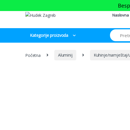
Skip to navigation
Skip to content
Besp
Naslovna
Kategorije proizvoda
Početna
Aluminij
Kuhinje/namještaj/