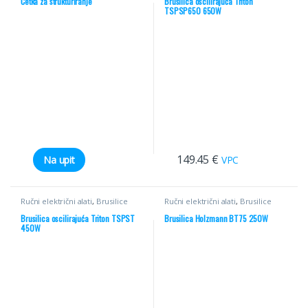
Četka za strukturiranje
Brusilica oscilirajuća Triton
TSPSP650 650W
149.45
€
Na upit
VPC
Ručni električni alati
,
Brusilice
Ručni električni alati
,
Brusilice
Brusilica oscilirajuća Triton TSPST
Brusilica Holzmann BT75 250W
450W