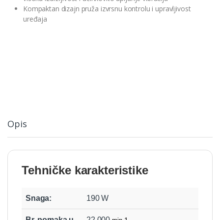
Kompaktan dizajn pruža izvrsnu kontrolu i upravljivost
uređaja
Opis
Tehničke karakteristike
Snaga:
190 W
Br. pomaka u
22.000
-1