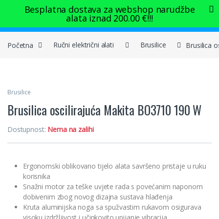
Skip to navigation
Skip to content
Besplatna dostava za webshop narudžbe
alata iznad
200.00
€
!!!
0
Početna
Ručni električni alati
Brusilice
Brusilica 
Brusilice
Brusilica oscilirajuća Makita BO3710 190 W
Dostupnost:
Nema na zalihi
Ergonomski oblikovano tijelo alata savršeno pristaje u ruku
korisnika
Snažni motor za teške uvjete rada s povećanim naponom
dobivenim zbog novog dizajna sustava hlađenja
Kruta aluminijska noga sa spužvastim rukavom osigurava
visoku izdržljivost i učinkovito upijanje vibracija