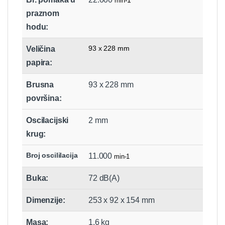
min
praznom
hodu:
93 x 228 mm
Veličina
papira:
Brusna
93 x 228 mm
površina:
Oscilacijski
2 mm
krug:
Broj oscililacija
11.000
min-1
Buka:
72 dB(A)
Dimenzije:
253 x 92 x 154 mm
Masa:
1.6 kg