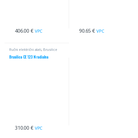
406.00
€
90.65
€
VPC
VPC
Ručni električni alati
,
Brusilice
Brusilica CE 123 N radialna
310.00
€
VPC