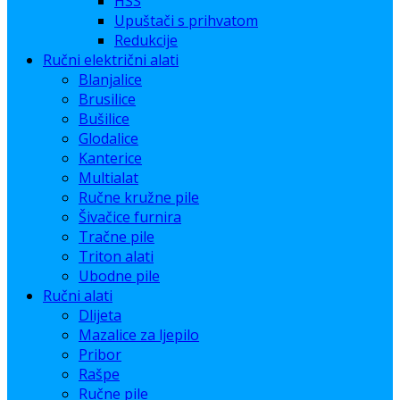
HSS
Upuštači s prihvatom
Redukcije
Ručni električni alati
Blanjalice
Brusilice
Bušilice
Glodalice
Kanterice
Multialat
Ručne kružne pile
Šivačice furnira
Tračne pile
Triton alati
Ubodne pile
Ručni alati
Dlijeta
Mazalice za ljepilo
Pribor
Rašpe
Ručne pile