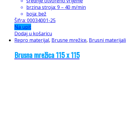
srednje otvoreno vrijeme
brzina stroja: 9 – 40 m/min
boja: bež
Šifra: 00034001-25
Na upit
Dodaj u košaricu
Repro materijal
,
Brusne mrežice
,
Brusni materijali
Brusna mrežica 115 x 115