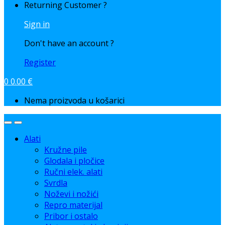
Returning Customer ?
Sign in
Don't have an account ?
Register
0
0.00
€
Nema proizvoda u košarici
Alati
Kružne pile
Glodala i pločice
Ručni elek. alati
Svrdla
Noževi i nožići
Repro materijal
Pribor i ostalo