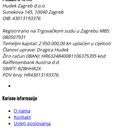
Hudek Zagreb d.o.o.
Sunekova 145, 10040 Zagreb
OIB: 43013193376
Registrirano na Trgovačkom sudu u Zagrebu MBS:
080507931
Temeljni kapital: 2.950.000,00 kn uplaćen u cijelosti
Članovi uprave: Dragica Hudek
Žiro račun (IBAN): HR6324840081106375395 kod
Raiffeisenbank Austria d.d.
SWIFT: RZBHHR2X
PDV broj: HR43013193376
Korisne informacije
O nama
Kontakt
Uvjeti poslovanja