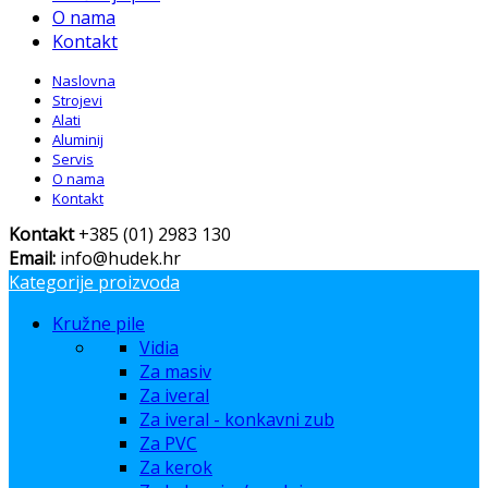
O nama
Kontakt
Naslovna
Strojevi
Alati
Aluminij
Servis
O nama
Kontakt
Kontakt
+385 (01) 2983 130
Email:
info@hudek.hr
Kategorije proizvoda
Kružne pile
Vidia
Za masiv
Za iveral
Za iveral - konkavni zub
Za PVC
Za kerok