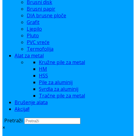
Brusni disk
Brusni papir
DIA brusne ploče
Grafit
Ljepilo
Pluto
PVC vreće
Termofolija
Alat za metal
Kružne pile za metal
HM
HSS
Pile za aluminij
Svrdla za aluminij
Tračne pile za metal
Brušenje alata
Akcija!!
Pretraži
×