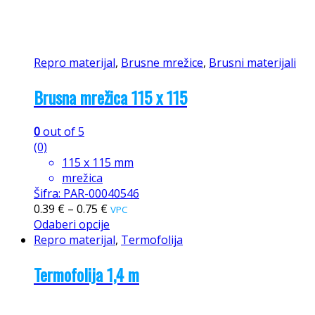
Repro materijal
,
Brusne mrežice
,
Brusni materijali
Brusna mrežica 115 x 115
0
out of 5
(0)
115 x 115 mm
mrežica
Šifra: PAR-00040546
0.39
€
–
0.75
€
VPC
Odaberi opcije
Repro materijal
,
Termofolija
Termofolija 1,4 m