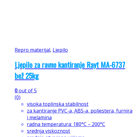
Repro materijal
,
Ljepilo
Ljepilo za ravno kantiranje Rayt MA-6737
bež 25kg
0
out of 5
(0)
visoka toplinska stabilnost
za kantiranje PVC-a, ABS-a, poliestera, furnira
i melamina
radna temperatura: 180°C – 200°C
srednja viskoznost