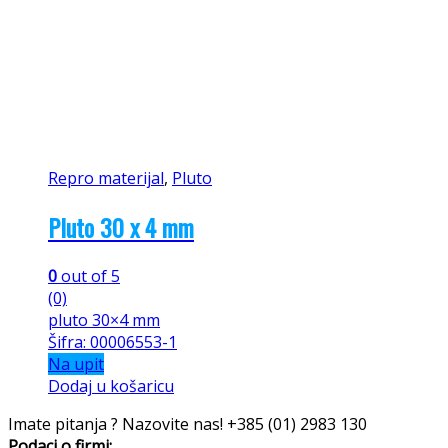
Repro materijal
,
Pluto
Pluto 30 x 4 mm
0
out of 5
(0)
pluto 30×4 mm
Šifra: 00006553-1
Na upit
Dodaj u košaricu
Imate pitanja ? Nazovite nas!
+385 (01) 2983 130
Podaci o firmi: