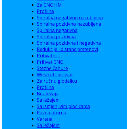
Za CNC HM
Profilna
Spiralna negativno nazubljena
Spiralna pozitivno nazubljena
Spiralna negativna
Spiralna pozitivna
Spiralna pozitivna i negativna
Redukcije i distanc prstenovi
Prihvatnici
Prihvat CNC
Stezne čahure
Westcott prihvat
Za ručnu glodalicu
Profilna
Bez ležaja
Sa ležajem
Sa izmjenjivim pločicama
Ravna utorna
Varena
Sa ležajem