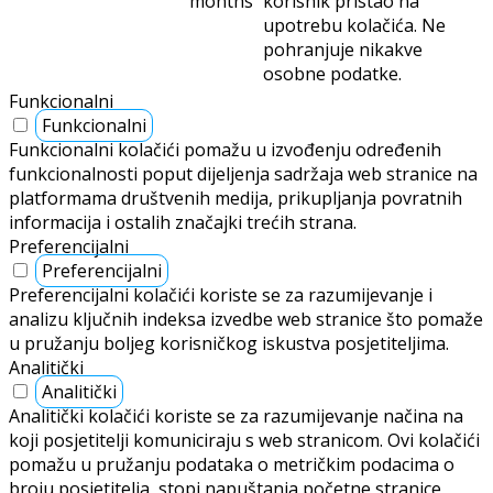
months
korisnik pristao na
upotrebu kolačića. Ne
pohranjuje nikakve
osobne podatke.
Funkcionalni
Funkcionalni
Funkcionalni kolačići pomažu u izvođenju određenih
funkcionalnosti poput dijeljenja sadržaja web stranice na
platformama društvenih medija, prikupljanja povratnih
informacija i ostalih značajki trećih strana.
Preferencijalni
Preferencijalni
Preferencijalni kolačići koriste se za razumijevanje i
analizu ključnih indeksa izvedbe web stranice što pomaže
u pružanju boljeg korisničkog iskustva posjetiteljima.
Analitički
Analitički
Analitički kolačići koriste se za razumijevanje načina na
koji posjetitelji komuniciraju s web stranicom. Ovi kolačići
pomažu u pružanju podataka o metričkim podacima o
broju posjetitelja, stopi napuštanja početne stranice,