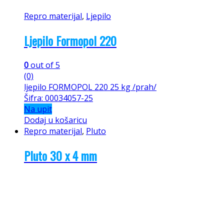
Repro materijal
,
Ljepilo
Ljepilo Formopol 220
0
out of 5
(0)
ljepilo FORMOPOL 220 25 kg /prah/
Šifra: 00034057-25
Na upit
Dodaj u košaricu
Repro materijal
,
Pluto
Pluto 30 x 4 mm