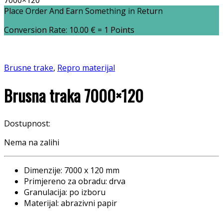
7000×120
Place Order And Earn Something in Return
Conversion Rate:
10.00
€
= 1 Points
Brusne trake
,
Repro materijal
Brusna traka 7000×120
Dostupnost:
Nema na zalihi
Dimenzije: 7000 x 120 mm
Primjereno za obradu: drva
Granulacija: po izboru
Materijal: abrazivni papir