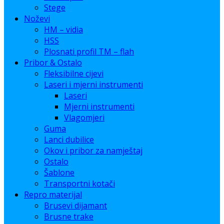
Stege
Noževi
HM – vidia
HSS
Plosnati profil TM – flah
Pribor & Ostalo
Fleksibilne cijevi
Laseri i mjerni instrumenti
Laseri
Mjerni instrumenti
Vlagomjeri
Guma
Lanci dubilice
Okov i pribor za namještaj
Ostalo
Šablone
Transportni kotači
Repro materijal
Brusevi dijamant
Brusne trake