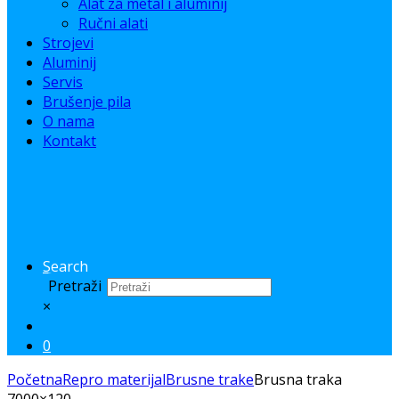
Alat za metal i aluminij
Ručni alati
Strojevi
Aluminij
Servis
Brušenje pila
O nama
Kontakt
Search
Pretraži
×
0
Početna
Repro materijal
Brusne trake
Brusna traka