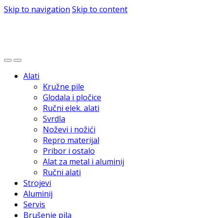
Skip to navigation
Skip to content
Alati
Kružne pile
Glodala i pločice
Ručni elek. alati
Svrdla
Noževi i nožići
Repro materijal
Pribor i ostalo
Alat za metal i aluminij
Ručni alati
Strojevi
Aluminij
Servis
Brušenje pila