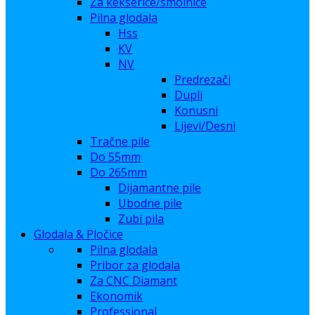
Za kekserice/smolnice
Pilna glodala
Hss
KV
NV
Predrezači
Dupli
Konusni
Lijevi/Desni
Tračne pile
Do 55mm
Do 265mm
Dijamantne pile
Ubodne pile
Zubi pila
Glodala & Pločice
Pilna glodala
Pribor za glodala
Za CNC Diamant
Ekonomik
Professional