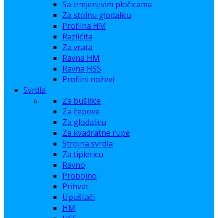
Sa izmjenjivim pločicama
Za stolnu glodalicu
Profilna HM
Razlićita
Za vrata
Ravna HM
Ravna HSS
Profilni noževi
Svrdla
Za bušilice
Za čepove
Za glodalicu
Za kvadratne rupe
Strojna svrdla
Za tiplericu
Ravno
Probojno
Prihvat
Upuštači
HM