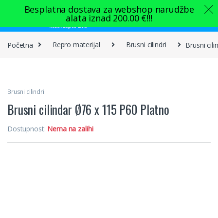
Skip to navigation
Skip to content
Besplatna dostava za webshop narudžbe
alata iznad
200.00
€
!!!
0
Početna
Repro materijal
Brusni cilindri
Brusni cil
Brusni cilindri
Brusni cilindar Ø76 x 115 P60 Platno
Dostupnost:
Nema na zalihi