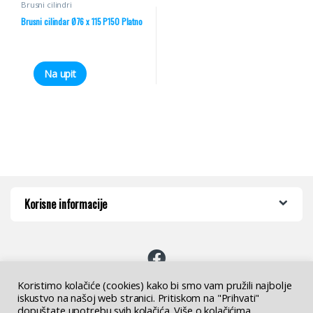
Brusni cilindri
Brusni cilindar Ø76 x 115 P150 Platno
Na upit
Korisne informacije
Koristimo kolačiće (cookies) kako bi smo vam pružili najbolje
iskustvo na našoj web stranici. Pritiskom na "Prihvati"
Imate pitanja ? Nazovite nas!
dopuštate upotrebu svih kolačića. Više o kolačićima