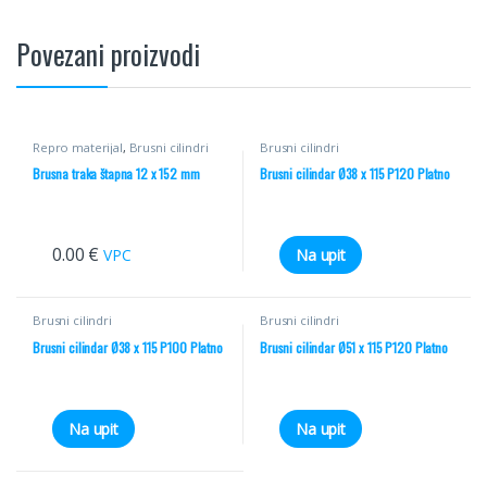
Povezani proizvodi
Repro materijal
,
Brusni cilindri
Brusni cilindri
Brusna traka štapna 12 x 152 mm
Brusni cilindar Ø38 x 115 P120 Platno
0.00
€
VPC
Na upit
Brusni cilindri
Brusni cilindri
Brusni cilindar Ø38 x 115 P100 Platno
Brusni cilindar Ø51 x 115 P120 Platno
Na upit
Na upit