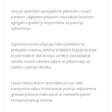
Stroj je opremljen upravljačkom jedinicom s touch
panelom i digitalnim prikazom. Na svakom brusnom
agregatu ugrađen je ampermetar za praćenje
opterećenja.
Sigurnosni sustav uključuje mikro prekidače na
pristupnim vratima, zaštitne prekidače krajnjih pozicija
brusne trake te disk kočnicu za hitno zaustavljanje.
Između brusnih cilindara nalaze se pritisni valjci za
stabilno vođenje obratka.
Ulazni i izlazni stolovi opremljeni su s po četiri
transportna valjka. Podešavanje pozicije valjka prema
granulaciji brusne trake izvodi se mehanički putem
kompenzacijskog sustava.