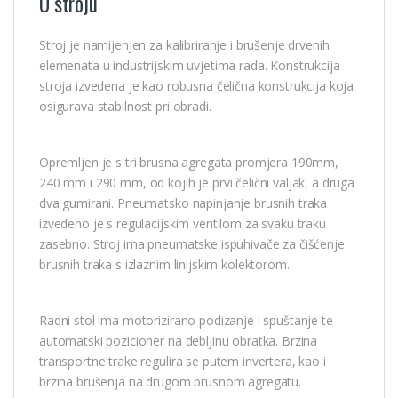
O stroju
Stroj je namijenjen za kalibriranje i brušenje drvenih
elemenata u industrijskim uvjetima rada. Konstrukcija
stroja izvedena je kao robusna čelična konstrukcija koja
osigurava stabilnost pri obradi.
Opremljen je s tri brusna agregata promjera 190mm,
240 mm i 290 mm, od kojih je prvi čelični valjak, a druga
dva gumirani. Pneumatsko napinjanje brusnih traka
izvedeno je s regulacijskim ventilom za svaku traku
zasebno. Stroj ima pneumatske ispuhivače za čišćenje
brusnih traka s izlaznim linijskim kolektorom.
Radni stol ima motorizirano podizanje i spuštanje te
automatski pozicioner na debljinu obratka. Brzina
transportne trake regulira se putem invertera, kao i
brzina brušenja na drugom brusnom agregatu.