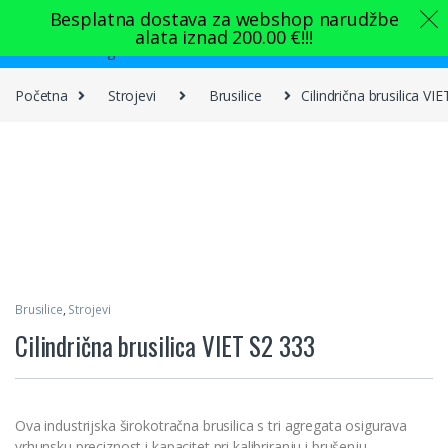
Skip to navigation
Skip to content
Besplatna dostava za webshop narudžbe
alata iznad
200.00
€
!!!
0
Početna
Strojevi
Brusilice
Cilindrična brusilica VI
Brusilice
,
Strojevi
Cilindrična brusilica VIET S2 333
Ova industrijska širokotračna brusilica s tri agregata osigurava
vrhunsku preciznost i kapacitet pri kalibriranju i brušenju