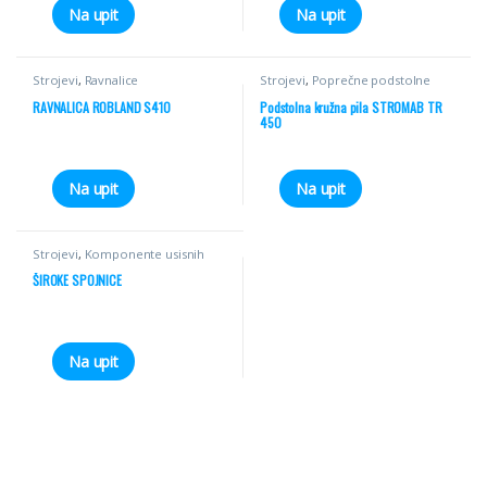
Na upit
Na upit
Strojevi
,
Ravnalice
Strojevi
,
Poprečne podstolne
pile
RAVNALICA ROBLAND S410
Podstolna kružna pila STROMAB TR
450
Na upit
Na upit
Strojevi
,
Komponente usisnih
sistema
ŠIROKE SPOJNICE
Na upit