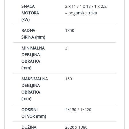
SNAGA
2 x 11 / 1 x 18 / 1 x 2,2
MOTORA
– pogonska traka
(kW)
RADNA
1350
ŠIRINA (mm)
MINIMALNA
3
DEBLJINA
OBRATKA
(mm)
MAKSIMALNA
160
DEBLJINA
OBRATKA
(mm)
ODSISNI
4×150 / 1×120
OTVOR (mm)
DUŽINA
2620 x 1380