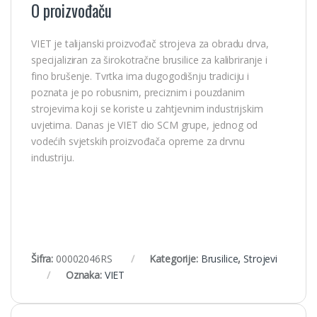
O proizvođaču
VIET je talijanski proizvođač strojeva za obradu drva,
specijaliziran za širokotračne brusilice za kalibriranje i
fino brušenje. Tvrtka ima dugogodišnju tradiciju i
poznata je po robusnim, preciznim i pouzdanim
strojevima koji se koriste u zahtjevnim industrijskim
uvjetima. Danas je VIET dio SCM grupe, jednog od
vodećih svjetskih proizvođača opreme za drvnu
industriju.
Šifra:
00002046RS
Kategorije:
Brusilice
,
Strojevi
Oznaka:
VIET