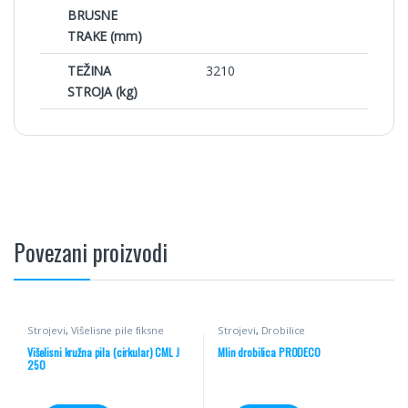
BRUSNE
TRAKE (mm)
TEŽINA
3210
STROJA (kg)
Povezani proizvodi
Strojevi
,
Višelisne pile fiksne
Strojevi
,
Drobilice
Višelisni kružna pila (cirkular) CML J
Mlin drobilica PRODECO
250