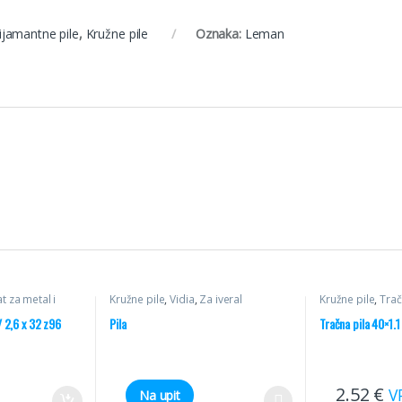
ijamantne pile
,
Kružne pile
Oznaka:
Leman
at za metal i
Kružne pile
,
Vidia
,
Za iveral
Kružne pile
,
Trač
inij
/ 2,6 x 32 z96
Pila
Tračna pila 40×1.1
2.52
€
V
Na upit