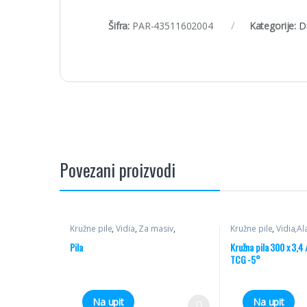
Šifra:
PAR-43511602004
Kategorije:
D
Povezani proizvodi
Kružne pile
,
Vidia
,
Za masiv
,
Kružne pile
,
Vidia,Al
Poprečni rez
aluminij
,
Pile za alum
Pila
Kružna pila 300 x 3,4 
TCG -5°
Na upit
Na upit