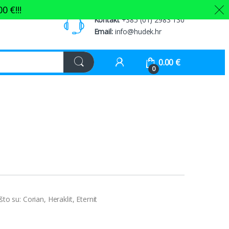
00
€
!!!
Kontakt
+385 (01) 2983 130
Email:
info@hudek.hr
0.00
€
0
o su: Corian, Heraklit, Eternit