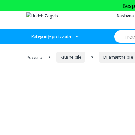
Skip to navigation
Skip to content
Besp
Naslovna
Kategorije proizvoda
Početna
Kružne pile
Dijamantne pile