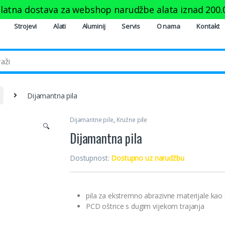
latna dostava za webshop narudžbe alata iznad
200.
Strojevi
Alati
Aluminij
Servis
O nama
Kontakt
Dijamantna pila
Dijamantne pile
,
Kružne pile
🔍
Dijamantna pila
Dostupnost:
Dostupno uz narudžbu
pila za ekstremno abrazivne materijale kao št
PCD oštrice s dugim vijekom trajanja