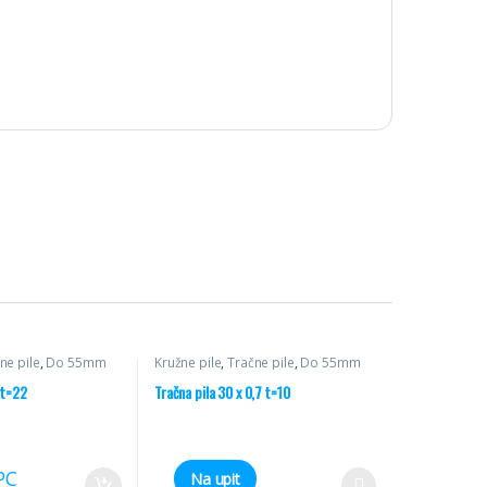
ne pile
,
Do 55mm
Kružne pile
,
Tračne pile
,
Do 55mm
 t=22
Tračna pila 30 x 0,7 t=10
PC
Na upit