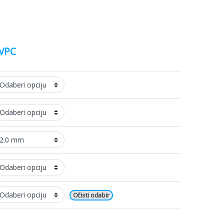
VPC
Očisti