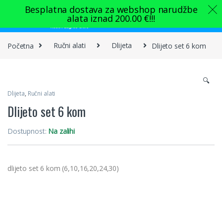
Skip to navigation
Skip to content
Besplatna dostava za webshop narudžbe
alata iznad
200.00
€
!!!
0
Početna
Ručni alati
Dlijeta
Dlijeto set 6 kom
🔍
Dlijeta
,
Ručni alati
Dlijeto set 6 kom
Dostupnost:
Na zalihi
dlijeto set 6 kom (6,10,16,20,24,30)