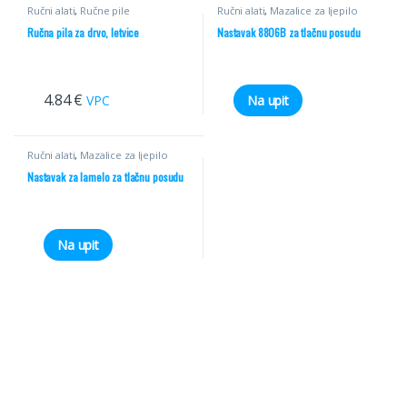
Ručni alati
,
Ručne pile
Ručni alati
,
Mazalice za ljepilo
Ručna pila za drvo, letvice
Nastavak 8806B za tlačnu posudu
4.84
€
VPC
Na upit
Ručni alati
,
Mazalice za ljepilo
Nastavak za lamelo za tlačnu posudu
Na upit