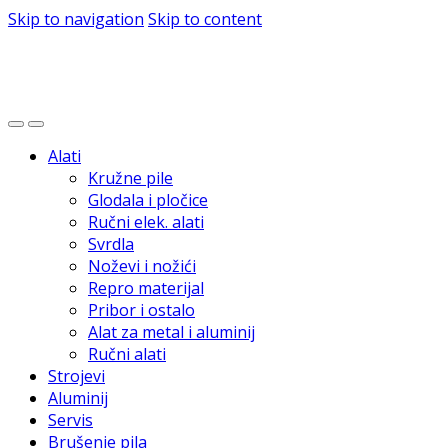
Skip to navigation
Skip to content
Alati
Kružne pile
Glodala i pločice
Ručni elek. alati
Svrdla
Noževi i nožići
Repro materijal
Pribor i ostalo
Alat za metal i aluminij
Ručni alati
Strojevi
Aluminij
Servis
Brušenje pila