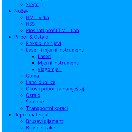
Stege
Noževi
HM – vidia
HSS
Plosnati profil TM – flah
Pribor & Ostalo
Fleksibilne cijevi
Laseri i mjerni instrumenti
Laseri
Mjerni instrumenti
Vlagomjeri
Guma
Lanci dubilice
Okov i pribor za namještaj
Ostalo
Šablone
Transportni kotači
Repro materijal
Brusevi dijamant
Brusne trake