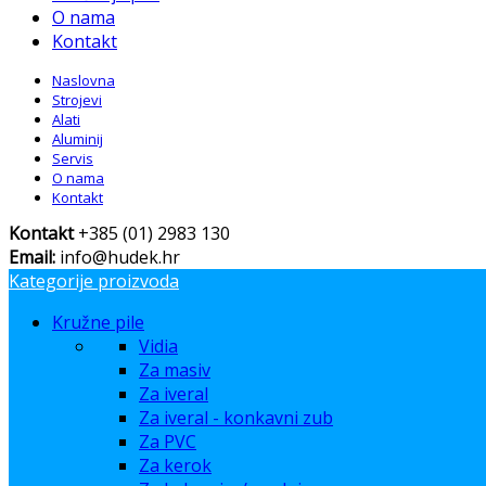
O nama
Kontakt
Naslovna
Strojevi
Alati
Aluminij
Servis
O nama
Kontakt
Kontakt
+385 (01) 2983 130
Email:
info@hudek.hr
Kategorije proizvoda
Kružne pile
Vidia
Za masiv
Za iveral
Za iveral - konkavni zub
Za PVC
Za kerok