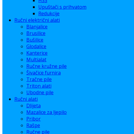
HSS
Upuštači s prihvatom
Redukcije
Ručni električni alati
Blanjalice
Brusilice
Bušilice
Glodalice
Kanterice
Multialat
Ručne kružne pile
Šivačice furnira
Tračne pile
Triton alati
Ubodne pile
Ručni alati
Dlijeta
Mazalice za ljepilo
Pribor
Rašpe
Ručne pile