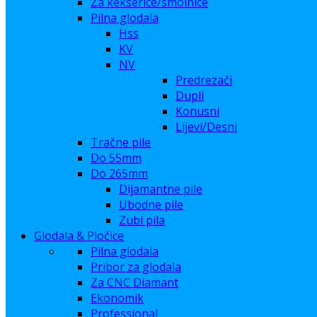
Za kekserice/smolnice
Pilna glodala
Hss
KV
NV
Predrezači
Dupli
Konusni
Lijevi/Desni
Tračne pile
Do 55mm
Do 265mm
Dijamantne pile
Ubodne pile
Zubi pila
Glodala & Pločice
Pilna glodala
Pribor za glodala
Za CNC Diamant
Ekonomik
Professional