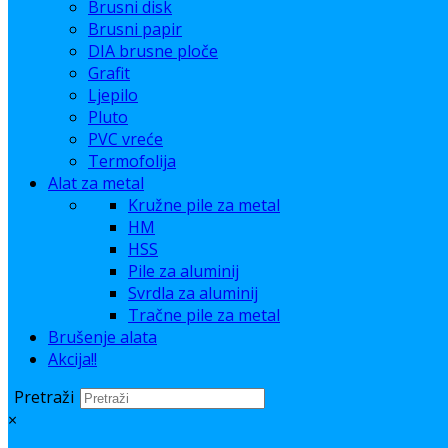
Brusni disk
Brusni papir
DIA brusne ploče
Grafit
Ljepilo
Pluto
PVC vreće
Termofolija
Alat za metal
Kružne pile za metal
HM
HSS
Pile za aluminij
Svrdla za aluminij
Tračne pile za metal
Brušenje alata
Akcija!!
Pretraži
×