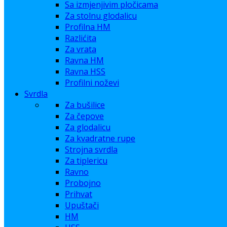
Sa izmjenjivim pločicama
Za stolnu glodalicu
Profilna HM
Razlićita
Za vrata
Ravna HM
Ravna HSS
Profilni noževi
Svrdla
Za bušilice
Za čepove
Za glodalicu
Za kvadratne rupe
Strojna svrdla
Za tiplericu
Ravno
Probojno
Prihvat
Upuštači
HM