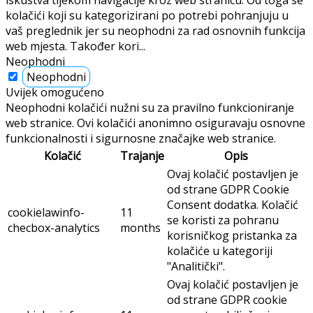
iskustva tijekom navigacije kroz web stranicu. Od toga se
kolačići koji su kategorizirani po potrebi pohranjuju u
vaš preglednik jer su neophodni za rad osnovnih funkcija
web mjesta. Također kori
...
Neophodni
Neophodni
Uvijek omogućeno
Neophodni kolačići nužni su za pravilno funkcioniranje
web stranice. Ovi kolačići anonimno osiguravaju osnovne
funkcionalnosti i sigurnosne značajke web stranice.
Kolačić
Trajanje
Opis
Ovaj kolačić postavljen je
od strane GDPR Cookie
Consent dodatka. Kolačić
cookielawinfo-
11
se koristi za pohranu
checbox-analytics
months
korisničkog pristanka za
kolačiće u kategoriji
"Analitički".
Ovaj kolačić postavljen je
od strane GDPR cookie