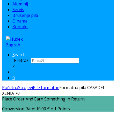
Aluminij
Servis
Brušenje pila
O nama
Kontakt
Search
Pretraži
×
0
Početna
Strojevi
Pile formatne
Formatna pila CASADEI
XENIA 70
Place Order And Earn Something in Return
Conversion Rate:
10.00
€
= 1 Points