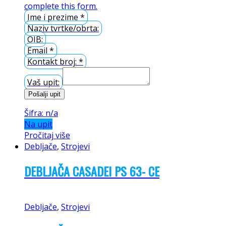
complete this form.
Ime i prezime
*
Naziv tvrtke/obrta:
OIB:
Email
*
Kontakt broj:
*
Vaš upit:
Pošalji upit
Šifra: n/a
Na upit
Pročitaj više
Debljače
,
Strojevi
DEBLJAČA CASADEI PS 63- CE
Debljače
,
Strojevi