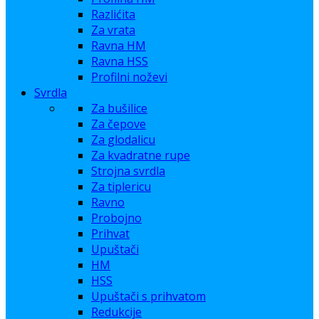
Razlićita
Za vrata
Ravna HM
Ravna HSS
Profilni noževi
Svrdla
Za bušilice
Za čepove
Za glodalicu
Za kvadratne rupe
Strojna svrdla
Za tiplericu
Ravno
Probojno
Prihvat
Upuštači
HM
HSS
Upuštači s prihvatom
Redukcije