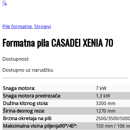
🔍
Pile formatne
,
Strojevi
Formatna pila CASADEI XENIA 70
Dostupnost:
Dostupno uz narudžbu
Snaga motora:
7 kW
Snaga motora predrezača:
1,3 kW
Dužina kliznog stola:
3200 mm
Širina desnog reza:
1270 mm
Brzina okretaja na pili:
2500/3500/5000
Maksimalna visina piljenja90°/45°:
150 mm / 106 