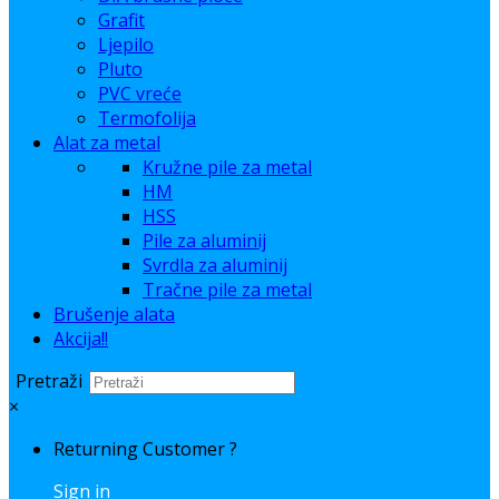
Grafit
Ljepilo
Pluto
PVC vreće
Termofolija
Alat za metal
Kružne pile za metal
HM
HSS
Pile za aluminij
Svrdla za aluminij
Tračne pile za metal
Brušenje alata
Akcija!!
Pretraži
×
Returning Customer ?
Sign in