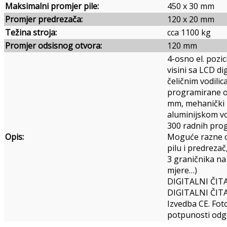
Maksimalni promjer pile:
450 x 30 mm
Promjer predrezača:
120 x 20 mm
Težina stroja:
cca 1100 kg
Promjer odsisnog otvora:
120 mm
4-osno el. pozic
visini sa LCD d
čeličnim vodili
programirane os
mm, mehanički pr
aluminijskom v
300 radnih pro
Opis:
Moguće razne o
pilu i predrezač
3 graničnika na 
mjere…)
DIGITALNI ČIT
DIGITALNI ČIT
Izvedba CE. Fot
potpunosti odgo