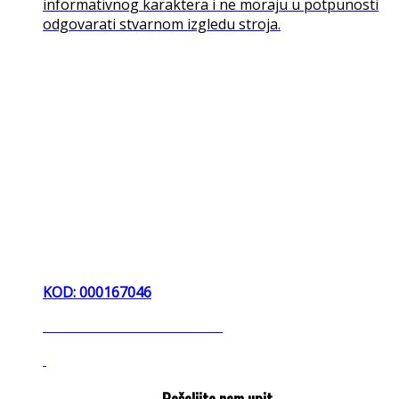
informativnog karaktera i ne moraju u potpunosti
odgovarati stvarnom izgledu stroja.
KOD: 000167046
diker dikerica diht dihterica
Pošaljite nam upit