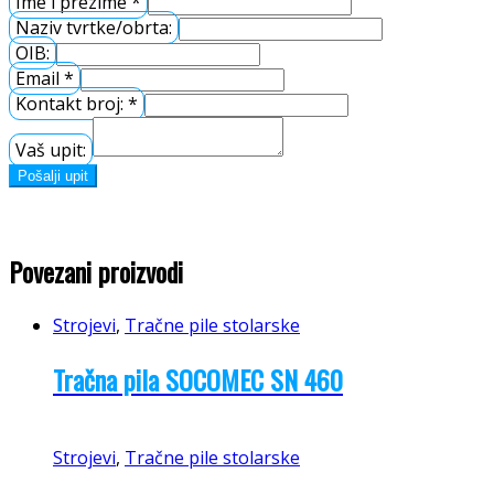
Ime i prezime
*
Naziv tvrtke/obrta:
OIB:
Email
*
Kontakt broj:
*
Vaš upit:
Pošalji upit
Povezani proizvodi
Strojevi
,
Tračne pile stolarske
Tračna pila SOCOMEC SN 460
Strojevi
,
Tračne pile stolarske