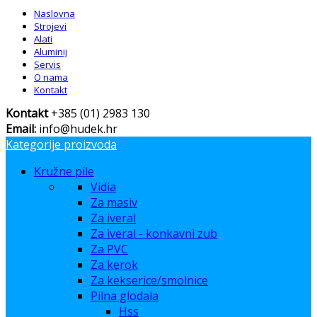
Naslovna
Strojevi
Alati
Aluminij
Servis
O nama
Kontakt
Kontakt
+385 (01) 2983 130
Email:
info@hudek.hr
Kategorije proizvoda
Kružne pile
Vidia
Za masiv
Za iveral
Za iveral - konkavni zub
Za PVC
Za kerok
Za kekserice/smolnice
Pilna glodala
Hss