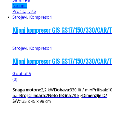
Na upit
Pročitaj više
Strojevi
,
Kompresori
Klipni kompresor GIS GS17/150/330/CAR/T
Strojevi
,
Kompresori
Klipni kompresor GIS GS17/150/330/CAR/T
0
out of 5
(0)
Snaga motora:
2,2 kW
Dobava:
330 lit / min
Pritisak:
10
bar
Broj cilindara:
2
Neto težina:
78 kg
Dimenzije D/
Š/V:
135 x 45 x 98 cm