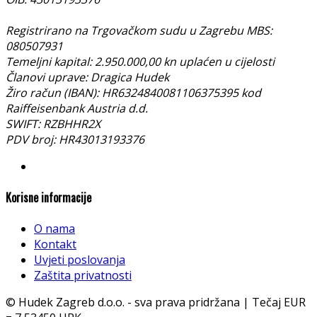
Registrirano na Trgovačkom sudu u Zagrebu MBS:
080507931
Temeljni kapital: 2.950.000,00 kn uplaćen u cijelosti
Članovi uprave: Dragica Hudek
Žiro račun (IBAN): HR6324840081106375395 kod
Raiffeisenbank Austria d.d.
SWIFT: RZBHHR2X
PDV broj: HR43013193376
Korisne informacije
O nama
Kontakt
Uvjeti poslovanja
Zaštita privatnosti
© Hudek Zagreb d.o.o. - sva prava pridržana | Tečaj EUR