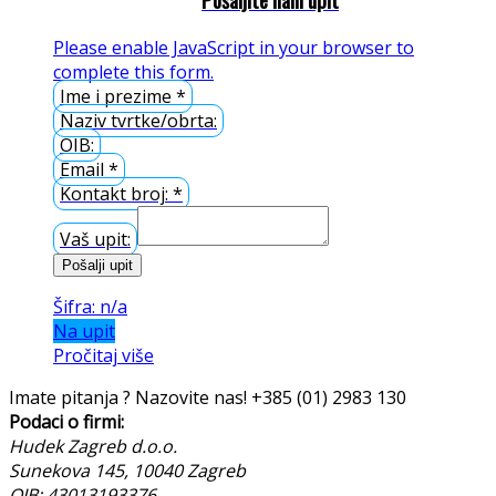
Please enable JavaScript in your browser to
complete this form.
Ime i prezime
*
Naziv tvrtke/obrta:
OIB:
Email
*
Kontakt broj:
*
Vaš upit:
Pošalji upit
Šifra: n/a
Na upit
Pročitaj više
Imate pitanja ? Nazovite nas!
+385 (01) 2983 130
Podaci o firmi:
Hudek Zagreb d.o.o.
Sunekova 145, 10040 Zagreb
OIB: 43013193376