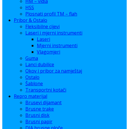
HM – vidia
HSS
Plosnati profil TM – flah
Pribor & Ostalo
Fleksibilne cijevi
Laseri i mjerni instrumenti
Laseri
Mjerni instrumenti
Vlagomjeri
Guma
Lanci dubilice
Okov i pribor za namještaj
Ostalo
Šablone
Transportni kotači
Repro materijal
Brusevi dijamant
Brusne trake
Brusni disk
Brusni papir
DIA brusne ploče