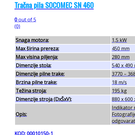
Tračna pila SOCOMEC SN 460
0
out of 5
(0)
Snaga motora:
1,5 kW
Max širina prereza:
450 mm
Max visina piljenja:
280 mm
Dimenzije stola:
540 x 490
Dimenzije pilne trake:
3770 – 36
Brzina pilne trake:
18 m/s
Težina stroja:
195 kg
Dimenzije stroja (DxŠxV):
880 x 600
Indikator 
Opis:
Fotografij
odgovarati
KOD: 00010150-1