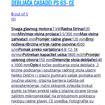
DEBLJAČA CASADEI PS 63- CE
0
out of 5
(0)
Snaga glavnog motora:
7 kW
Radna širina:
630
mm
Min/max visina prolaza:
3,5/300 mm
Max visina
zahvata:
8 mm
Promjer radne glave:
120 mm
Broj
noževa:
4
Brzina vrtnje radne osovine:
4500
o/m
Pomak preko varijatora:
4-8-12-18
m/min
Potreban kapacitet usisa:
1800 m3/h
Promjer
usisnog otvora:
150 mm
Dimenzije stola debljače:
640
x 1000 mm
Opis:
4 točke podizanja stola debljače ,2
brzine podizanja i spuštanja radnog stola,ulazni
heliko čelični i i izlazni gumirani valjak pomaka,anti
zvučna ulazno -izlazna barijera,zaštita od
preopterećenja, ručni sklopnik zvijezda trokut
gumb za hitan prekid rada s izlazne strane stroja,
zaštitni mikroprekidač na pristupnom poklopcu
(sklopu radne glave). CE izvedba. Fotografije su