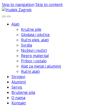
Skip to navigation
Skip to content
Alati
Kružne pile
Glodala i pločice
Ručni elek. alati
Svrdla
Noževi i nožići
Repro materijal
Pribor i ostalo
Alat za metal i aluminij
Ručni alati
Strojevi
Aluminij
Servis
Brušenje pila
O nama
Kontakt