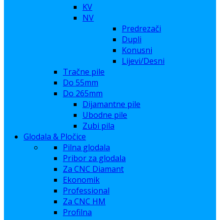
KV
NV
Predrezači
Dupli
Konusni
Lijevi/Desni
Tračne pile
Do 55mm
Do 265mm
Dijamantne pile
Ubodne pile
Zubi pila
Glodala & Pločice
Pilna glodala
Pribor za glodala
Za CNC Diamant
Ekonomik
Professional
Za CNC HM
Profilna