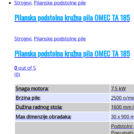
Strojevi
,
Pilanske podstolne pile
Pilanska podstolna kružna pila OMEC TA 185
Strojevi
,
Pilanske podstolne pile
Pilanska podstolna kružna pila OMEC TA 185
0
out of 5
(0)
Snaga motora:
7,5 kW
Brzina pile:
2500 o/mi
Dužina radnog stola:
1600 mm (s
Max dimenzije obradaka:
30 x 900 
Podstolni 
Pneumatsk