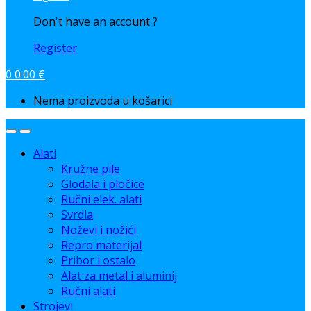
Don't have an account ?
Register
0
0.00
€
Nema proizvoda u košarici
Alati
Kružne pile
Glodala i pločice
Ručni elek. alati
Svrdla
Noževi i nožići
Repro materijal
Pribor i ostalo
Alat za metal i aluminij
Ručni alati
Strojevi