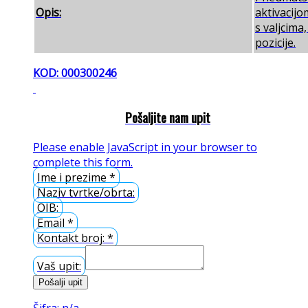
Opis:
aktivacijo
s valjcima
pozicije.
KOD: 000300246
Pošaljite nam upit
Please enable JavaScript in your browser to
complete this form.
Ime i prezime
*
Naziv tvrtke/obrta:
OIB:
Email
*
Kontakt broj:
*
Vaš upit:
Pošalji upit
Šifra: n/a