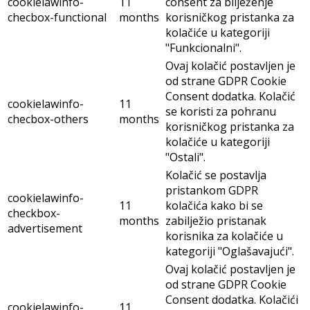
cookielawinfo-
11
consent za bilježenje
checbox-functional
months
korisničkog pristanka za
kolačiće u kategoriji
"Funkcionalni".
Ovaj kolačić postavljen je
od strane GDPR Cookie
Consent dodatka. Kolačić
cookielawinfo-
11
se koristi za pohranu
checbox-others
months
korisničkog pristanka za
kolačiće u kategoriji
"Ostali".
Kolačić se postavlja
pristankom GDPR
cookielawinfo-
11
kolačića kako bi se
checkbox-
months
zabilježio pristanak
advertisement
korisnika za kolačiće u
kategoriji "Oglašavajući".
Ovaj kolačić postavljen je
od strane GDPR Cookie
Consent dodatka. Kolačići
cookielawinfo-
11