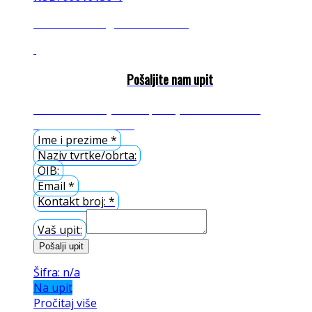
banzek banzeg bansek banseg
Pošaljite nam upit
Please enable JavaScript in your browser to
complete this form.
Ime i prezime
*
Naziv tvrtke/obrta:
OIB:
Email
*
Kontakt broj:
*
Vaš upit:
Pošalji upit
Šifra: n/a
Na upit
Pročitaj više