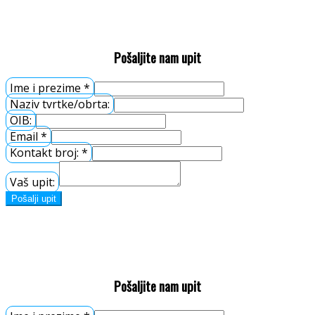
formatizer raskrajač format cirkular cikular
Pošaljite nam upit
Ime i prezime
*
Naziv tvrtke/obrta:
OIB:
Email
*
Kontakt broj:
*
Vaš upit:
Pošalji upit
formatizer raskrajač format cirkular cikular
Pošaljite nam upit