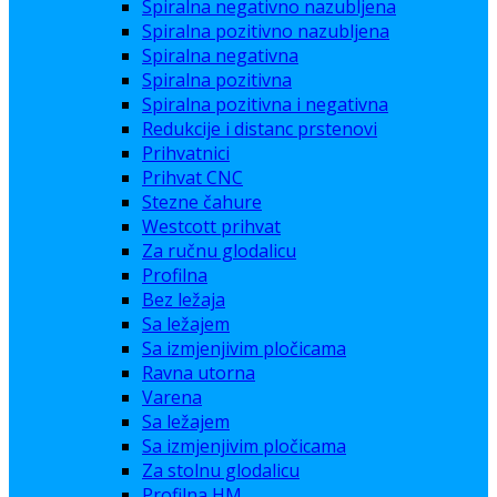
Spiralna negativno nazubljena
Spiralna pozitivno nazubljena
Spiralna negativna
Spiralna pozitivna
Spiralna pozitivna i negativna
Redukcije i distanc prstenovi
Prihvatnici
Prihvat CNC
Stezne čahure
Westcott prihvat
Za ručnu glodalicu
Profilna
Bez ležaja
Sa ležajem
Sa izmjenjivim pločicama
Ravna utorna
Varena
Sa ležajem
Sa izmjenjivim pločicama
Za stolnu glodalicu
Profilna HM