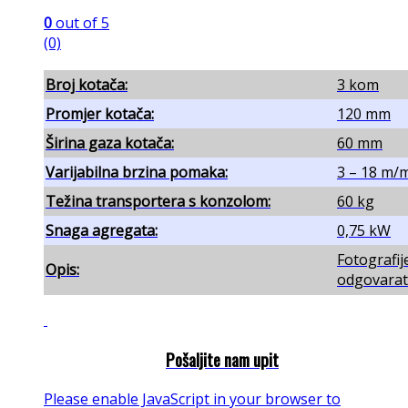
0
out of 5
(0)
Broj kotača:
3 kom
Promjer kotača:
120 mm
Širina gaza kotača:
60 mm
Varijabilna brzina pomaka:
3 – 18 m/
Težina transportera s konzolom:
60 kg
Snaga agregata:
0,75 kW
Fotografij
Opis:
odgovarati
Pošaljite nam upit
Please enable JavaScript in your browser to