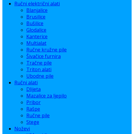
Ručni električni alati
Blanjalice
Brusilice
Bušilice
Glodalice
Kanterice
Multialat
Ručne kružne pile
Šivačice furnira
Tračne pile
Triton alati
Ubodne pile
Ručni alati
Dlijeta
Mazalice za ljepilo
Pribor
Rašpe
Ručne pile
Stege
Noževi