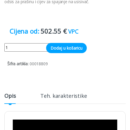
odsis za prašinu i cijev za spajanje na usisivač.
502.55
€
VPC
Quantity
Dodaj u košaricu
Šifra artikla:
00018809
Opis
Teh. karakteristike