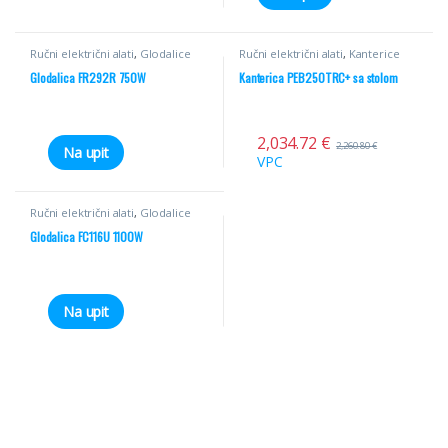
Ručni električni alati
,
Glodalice
Ručni električni alati
,
Kanterice
Glodalica FR292R 750W
Kanterica PEB250TRC+ sa stolom
2,034.72
€
2,260.80
€
Na upit
VPC
Ručni električni alati
,
Glodalice
Glodalica FC116U 1100W
Na upit