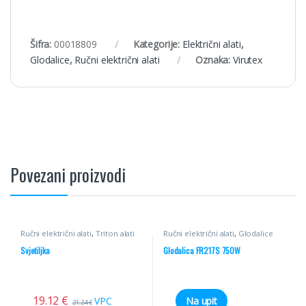
Šifra:
00018809
Kategorije:
Električni alati
,
Glodalice
,
Ručni električni alati
Oznaka:
Virutex
Povezani proizvodi
Ručni električni alati
,
Triton alati
Ručni električni alati
,
Glodalice
Svjetiljka
Glodalica FR217S 750W
19.12
€
VPC
Na upit
21.24
€