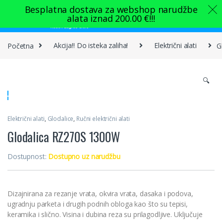
Skip to navigation
Skip to content
Besplatna dostava za webshop narudžbe
alata iznad
200.00
€
!!!
0
Početna
Akcija!! Do isteka zaliha!
Električni alati
G
🔍
Električni alati
,
Glodalice
,
Ručni električni alati
Glodalica RZ270S 1300W
Dostupnost:
Dostupno uz narudžbu
Dizajnirana za rezanje vrata, okvira vrata, dasaka i podova,
ugradnju parketa i drugih podnih obloga kao što su tepisi,
keramika i slično. Visina i dubina reza su prilagodljive. Uključuje