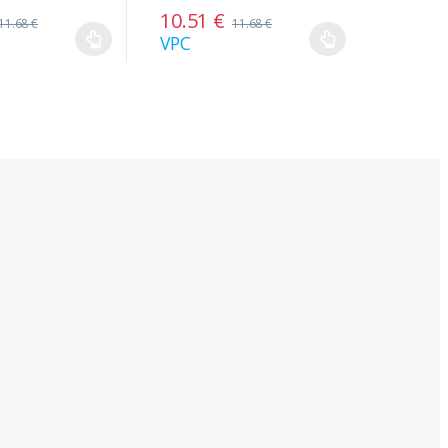
10.51
€
11.68
€
11.68
€
VPC