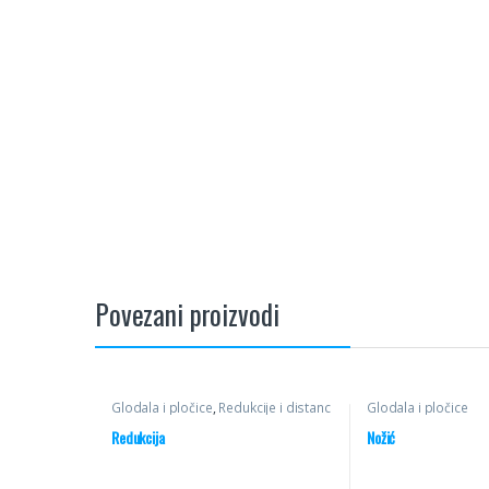
Povezani proizvodi
Glodala i pločice
,
Redukcije i distanc
Glodala i pločice
prstenovi
Redukcija
Nožić