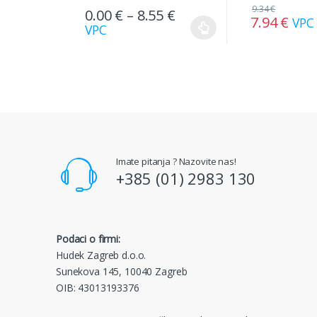
9.34
€
0.00
€
–
8.55
€
7.94
€
VPC
VPC
Imate pitanja ? Nazovite nas!
+385 (01) 2983 130
Podaci o firmi:
Hudek Zagreb d.o.o.
Sunekova 145, 10040 Zagreb
OIB: 43013193376