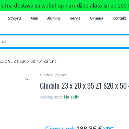
latna dostava za webshop narudžbe alata iznad
200.
Strojevi
Alati
Aluminij
Servis
O nama
Kontakt
20 x 95 Z1 S20 x 50 45° Za Cnc
Glodala i pločice
🔍
Glodalo 23 x 20 x 95 Z1 S20 x 50
Dostupnost:
Na zalihi
188.86
€