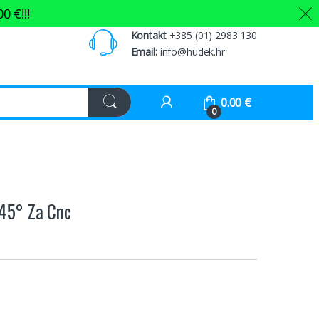
00
€
!!!
Kontakt
+385 (01) 2983 130
Email:
info@hudek.hr
0.00
€
0
 45° Za Cnc