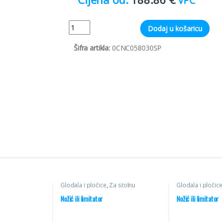
VPC
Quantity
Dodaj u košaricu
Šifra artikla:
0CNC058030SP
Glodala i pločice
,
Za stolnu
Glodala i pločic
glodalicu
,
Profilni noževi
glodalicu
,
Profil
Nožić ili limitator
Nožić ili limitator