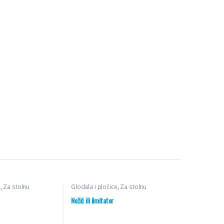
e
,
Za stolnu
Glodala i pločice
,
Za stolnu
ni noževi
glodalicu
,
Profilni noževi
Nožić ili limitator