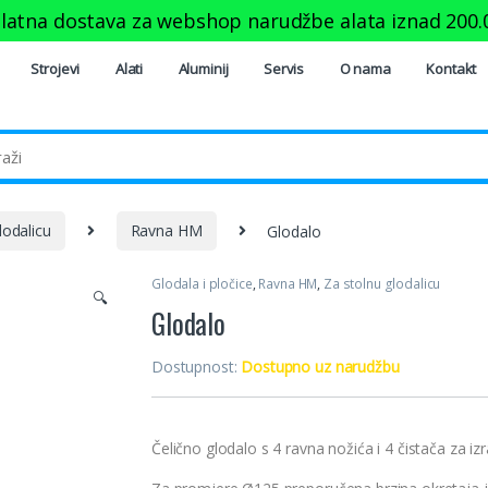
latna dostava za webshop narudžbe alata iznad
200.
Strojevi
Alati
Aluminij
Servis
O nama
Kontakt
lodalicu
Ravna HM
Glodalo
Glodala i pločice
,
Ravna HM
,
Za stolnu glodalicu
🔍
Glodalo
Dostupnost:
Dostupno uz narudžbu
Čelično glodalo s 4 ravna nožića i 4 čistača za iz