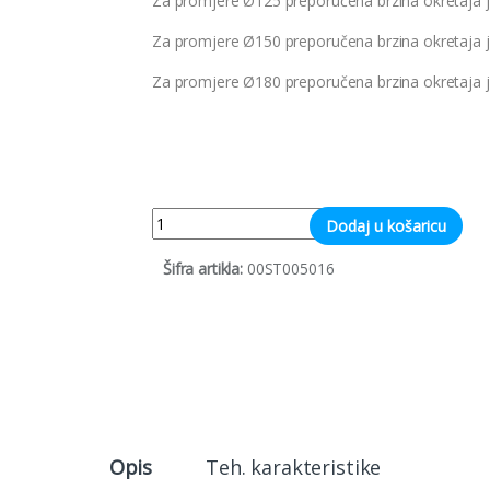
Za promjere Ø125 preporučena brzina okretaja j
Za promjere Ø150 preporučena brzina okretaja j
Za promjere Ø180 preporučena brzina okretaja j
Quantity
Dodaj u košaricu
Šifra artikla:
00ST005016
Opis
Teh. karakteristike