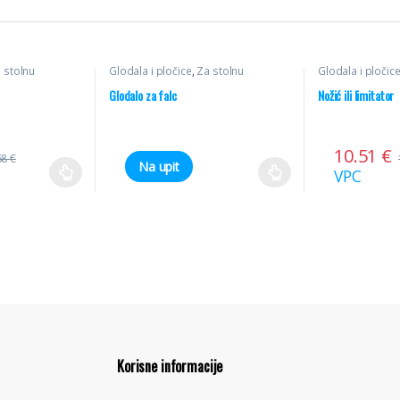
 stolnu
Glodala i pločice
,
Za stolnu
Glodala i pločic
oževi
glodalicu
,
Ravna HM
glodalicu
,
Profil
Glodalo za falc
Nožić ili limitator
10.51
€
68
€
Na upit
VPC
Korisne informacije