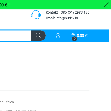
00
€
!!!
Kontakt
+385 (01) 2983 130
Email:
info@hudek.hr
0.00
€
0
radu falca