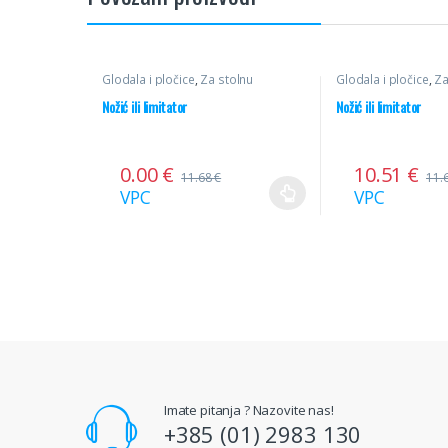
Glodala i pločice
,
Za stolnu
Glodala i pločice
,
Za
glodalicu
,
Profilni noževi
glodalicu
,
Profilni n
Nožić ili limitator
Nožić ili limitator
0.00
€
10.51
€
11.68
€
11.
VPC
VPC
Imate pitanja ? Nazovite nas!
+385 (01) 2983 130