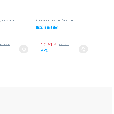
e
,
Za stolnu
Glodala i pločice
,
Za stolnu
ni noževi
glodalicu
,
Profilni noževi
Nožić ili limitator
10.51
€
11.68
€
11.68
€
VPC