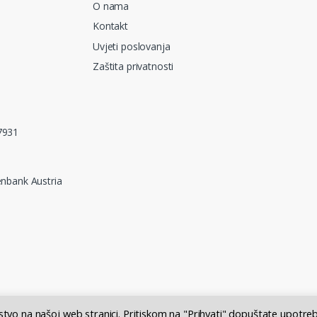
O nama
Kontakt
Uvjeti poslovanja
Zaštita privatnosti
7931
nbank Austria
ustvo na našoj web stranici. Pritiskom na "Prihvati" dopuštate upotre