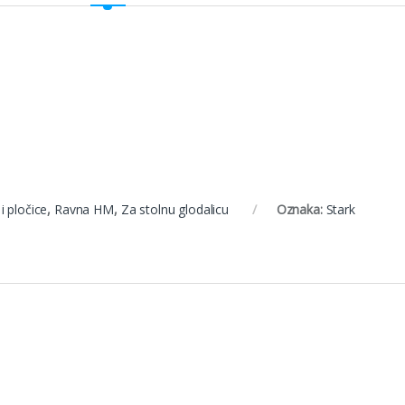
i pločice
,
Ravna HM
,
Za stolnu glodalicu
Oznaka:
Stark