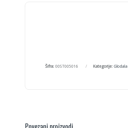
Šifra:
00ST005016
Kategorije:
Glodala 
Povezani proizvodi