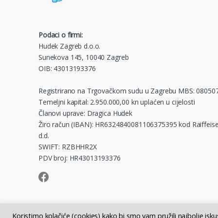
Podaci o firmi:
Hudek Zagreb d.o.o.
Sunekova 145, 10040 Zagreb
OIB: 43013193376
Registrirano na Trgovačkom sudu u Zagrebu MBS: 08050
Temeljni kapital: 2.950.000,00 kn uplaćen u cijelosti
Članovi uprave: Dragica Hudek
Žiro račun (IBAN): HR6324840081106375395 kod Raiffeise
d.d.
SWIFT: RZBHHR2X
PDV broj: HR43013193376
Koristimo kolačiće (cookies) kako bi smo vam pružili najbolje isk