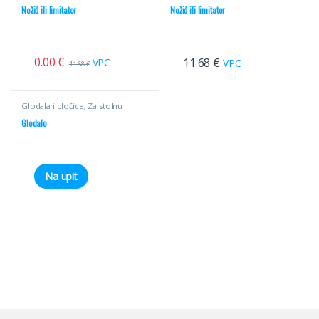
Nožić ili limitator
Nožić ili limitator
0.00
€
11.68
€
VPC
VPC
11.68
€
Glodala i pločice
,
Za stolnu
glodalicu
,
Ravna HM
Glodalo
Na upit