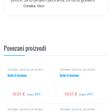
pločice
,
Sa izmjenjivim pločicama
,
Za ručnu glodalicu
Oznaka:
Klein
Povezani proizvodi
Glodala i pločice
,
Za stolnu
Glodala i pločice
,
Za stolnu
glodalicu
,
Profilni noževi
glodalicu
,
Profilni noževi
Nožić ili limitator
Nožić ili limitator
10.51
€
10.51
€
VPC
VPC
11.68
€
11.68
€
Glodala i pločice
,
Za stolnu
Glodala i pločice
,
Za stolnu
glodalicu
,
Profilni noževi
glodalicu
,
Profilni noževi