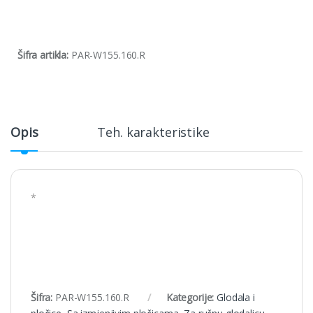
Šifra artikla:
PAR-W155.160.R
Opis
Teh. karakteristike
*
Šifra:
PAR-W155.160.R
Kategorije:
Glodala i