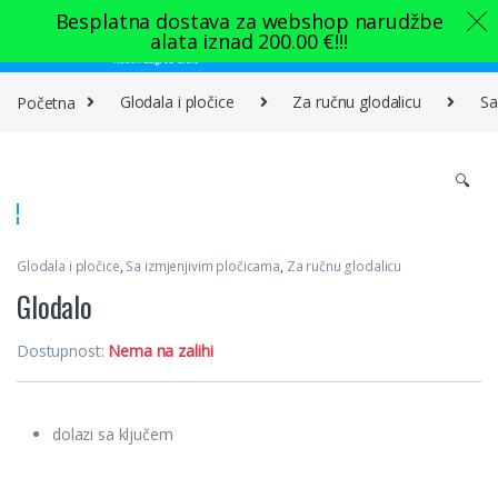
Skip to navigation
Skip to content
Besplatna dostava za webshop narudžbe
alata iznad
200.00
€
!!!
0
Početna
Glodala i pločice
Za ručnu glodalicu
Sa
🔍
Glodala i pločice
,
Sa izmjenjivim pločicama
,
Za ručnu glodalicu
Glodalo
Dostupnost:
Nema na zalihi
dolazi sa ključem