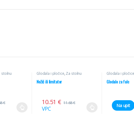
 stolnu
Glodala i pločice
,
Za stolnu
Glodala i pločic
oževi
glodalicu
,
Profilni noževi
glodalicu
,
Ravna
Nožić ili limitator
Glodalo za falc
10.51
€
68
€
11.68
€
Na upit
VPC