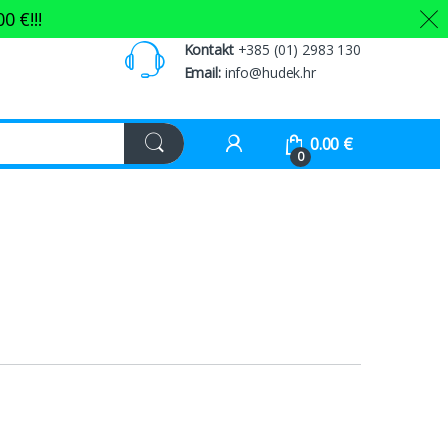
00
€
!!!
Kontakt
+385 (01) 2983 130
Email:
info@hudek.hr
0.00
€
0