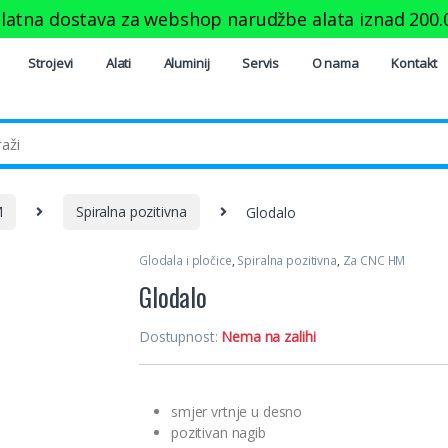
latna dostava za webshop narudžbe alata iznad
200.
Strojevi
Alati
Aluminij
Servis
O nama
Kontakt
M
Spiralna pozitivna
Glodalo
Glodala i pločice
,
Spiralna pozitivna
,
Za CNC HM
Glodalo
Dostupnost:
Nema na zalihi
smjer vrtnje u desno
pozitivan nagib