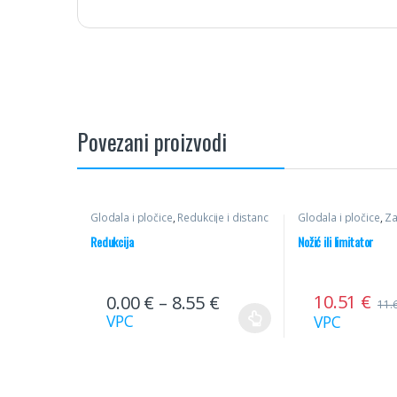
Povezani proizvodi
Glodala i pločice
,
Redukcije i distanc
Glodala i pločice
,
Za
prstenovi
glodalicu
,
Profilni n
Redukcija
Nožić ili limitator
10.51
€
0.00
€
–
8.55
€
11.
VPC
VPC