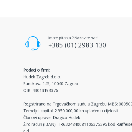
Imate pitanja ? Nazovite nas!
+385 (01) 2983 130
Podaci o firmi:
Hudek Zagreb d.o.o.
Sunekova 145, 10040 Zagreb
OIB: 43013193376
Registrirano na Trgovačkom sudu u Zagrebu MBS: 08050
Temeljni kapital: 2.950.000,00 kn uplaćen u cijelosti
Članovi uprave: Dragica Hudek
Žiro račun (IBAN): HR6324840081106375395 kod Raiffeise
d.d.