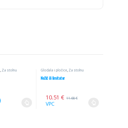
e
,
Za stolnu
Glodala i pločice
,
Za stolnu
 HM
glodalicu
,
Profilni noževi
Nožić ili limitator
10.51
€
11.68
€
VPC