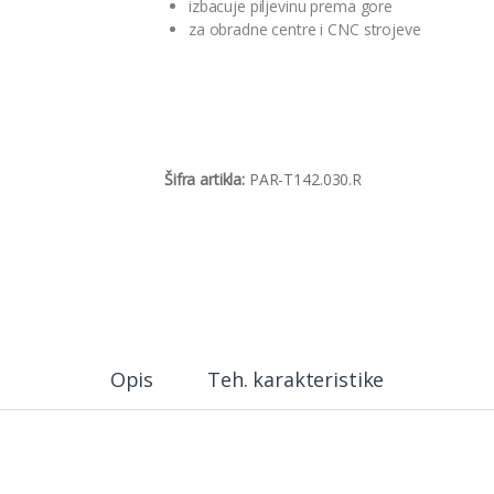
izbacuje piljevinu prema gore
za obradne centre i CNC strojeve
Šifra artikla:
PAR-T142.030.R
Opis
Teh. karakteristike