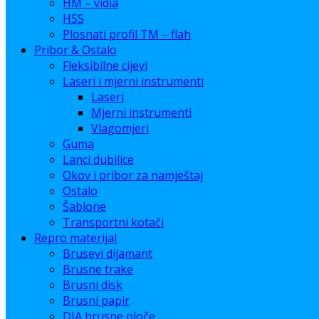
HM – vidia
HSS
Plosnati profil TM – flah
Pribor & Ostalo
Fleksibilne cijevi
Laseri i mjerni instrumenti
Laseri
Mjerni instrumenti
Vlagomjeri
Guma
Lanci dubilice
Okov i pribor za namještaj
Ostalo
Šablone
Transportni kotači
Repro materijal
Brusevi dijamant
Brusne trake
Brusni disk
Brusni papir
DIA brusne ploče