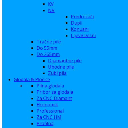
KV
NV
Predrezači
Dupli
Konusni
Lijevi/Desni
Tračne pile
Do 55mm
Do 265mm
Dijamantne pile
Ubodne pile
Zubi pila
Glodala & Pločice
Pilna glodala
Pribor za glodala
Za CNC Diamant
Ekonomik
Professional
Za CNC HM
Profilna