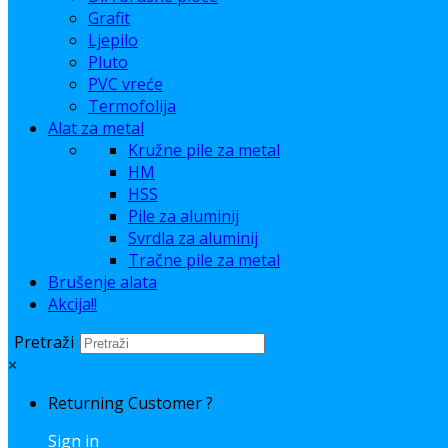
Grafit
Ljepilo
Pluto
PVC vreće
Termofolija
Alat za metal
Kružne pile za metal
HM
HSS
Pile za aluminij
Svrdla za aluminij
Tračne pile za metal
Brušenje alata
Akcija!!
Pretraži
×
Returning Customer ?
Sign in