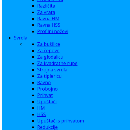
Razlićita
Za vrata
Ravna HM
Ravna HSS
Profilni noževi
Svrdla
Za bušilice
Za čepove
Za glodalicu
Za kvadratne rupe
Strojna svrdla
Za tiplericu
Ravno
Probojno
Prihvat
Upuštači
HM
HSS
Upuštači s prihvatom
Redukcije