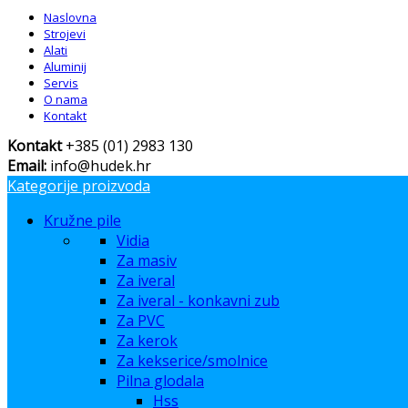
Naslovna
Strojevi
Alati
Aluminij
Servis
O nama
Kontakt
Kontakt
+385 (01) 2983 130
Email:
info@hudek.hr
Kategorije proizvoda
Kružne pile
Vidia
Za masiv
Za iveral
Za iveral - konkavni zub
Za PVC
Za kerok
Za kekserice/smolnice
Pilna glodala
Hss