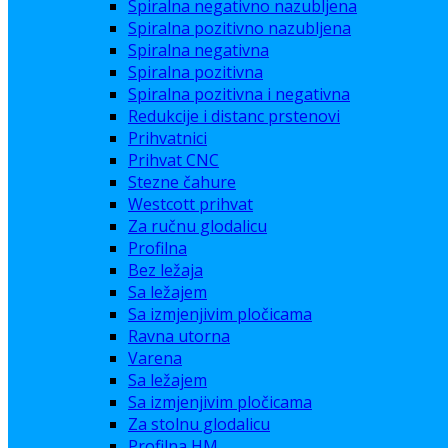
Spiralna negativno nazubljena
Spiralna pozitivno nazubljena
Spiralna negativna
Spiralna pozitivna
Spiralna pozitivna i negativna
Redukcije i distanc prstenovi
Prihvatnici
Prihvat CNC
Stezne čahure
Westcott prihvat
Za ručnu glodalicu
Profilna
Bez ležaja
Sa ležajem
Sa izmjenjivim pločicama
Ravna utorna
Varena
Sa ležajem
Sa izmjenjivim pločicama
Za stolnu glodalicu
Profilna HM