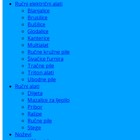
Ručni električni alati
Blanjalice
Brusilice
Bušilice
Glodalice
Kanterice
Multialat
Ručne kružne pile
Šivačice furnira
Tračne pile
Triton alati
Ubodne pile
Ručni alati
Dlijeta
Mazalice za ljepilo
Pribor
Rašpe
Ručne pile
Stege
Noževi