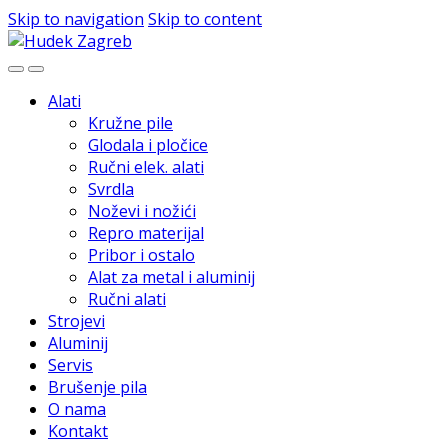
Skip to navigation
Skip to content
Alati
Kružne pile
Glodala i pločice
Ručni elek. alati
Svrdla
Noževi i nožići
Repro materijal
Pribor i ostalo
Alat za metal i aluminij
Ručni alati
Strojevi
Aluminij
Servis
Brušenje pila
O nama
Kontakt