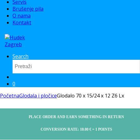
Servis
Brušenje pila
O nama
Kontakt
Search
0
Početna
Glodala i pločice
Glodalo 70 x 15/24 x 12 Z6 Lx
PLACE ORDER AND EARN SOMETHING IN RETURN
CONVERSION RATE:
10.00
€
= 1 POINTS