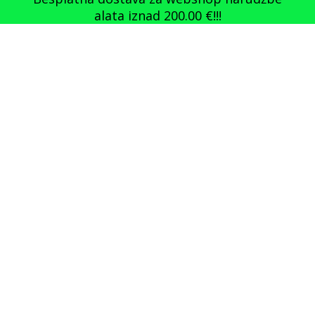
alata iznad
200.00
€
!!!
0%