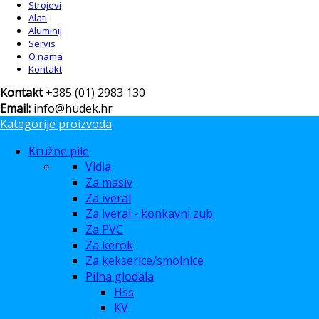
Strojevi
Alati
Aluminij
Servis
O nama
Kontakt
Kontakt
+385 (01) 2983 130
Email:
info@hudek.hr
Kategorije proizvoda
Kružne pile
Vidia
Za masiv
Za iveral
Za iveral - konkavni zub
Za PVC
Za kerok
Za kekserice/smolnice
Pilna glodala
Hss
KV