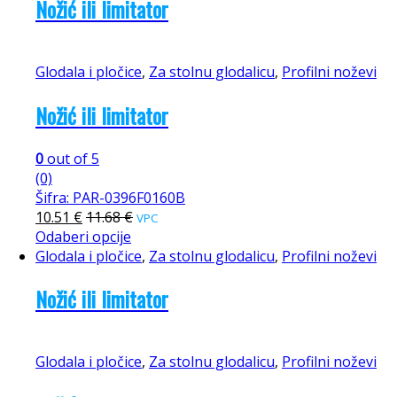
Nožić ili limitator
Glodala i pločice
,
Za stolnu glodalicu
,
Profilni noževi
Nožić ili limitator
0
out of 5
(0)
Šifra: PAR-0396F0160B
10.51
€
11.68
€
VPC
Odaberi opcije
Glodala i pločice
,
Za stolnu glodalicu
,
Profilni noževi
Nožić ili limitator
Glodala i pločice
,
Za stolnu glodalicu
,
Profilni noževi