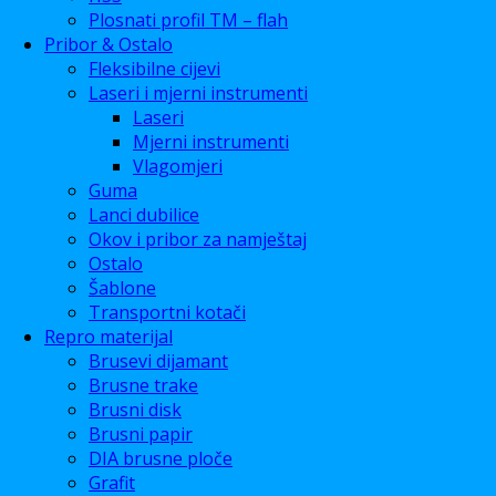
Plosnati profil TM – flah
Pribor & Ostalo
Fleksibilne cijevi
Laseri i mjerni instrumenti
Laseri
Mjerni instrumenti
Vlagomjeri
Guma
Lanci dubilice
Okov i pribor za namještaj
Ostalo
Šablone
Transportni kotači
Repro materijal
Brusevi dijamant
Brusne trake
Brusni disk
Brusni papir
DIA brusne ploče
Grafit