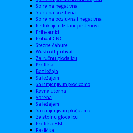
Spiralna negativna
Spiralna pozitivna
Spiralna pozitivna i negativna
Redukcije i distanc prstenovi
Prihvatnici
Prihvat CNC
Stezne čahure
Westcott prihvat
Za ručnu glodalicu
Profilna
Bez ležaja
Sa ležajem
Sa izmjenjivim pločicama
Ravna utorna
Varena
Sa ležajem
Sa izmjenjivim pločicama
Za stolnu glodalicu
Profilna HM
Razlićita