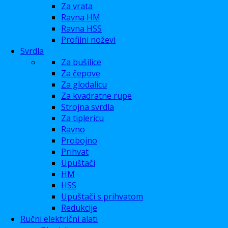
Za vrata
Ravna HM
Ravna HSS
Profilni noževi
Svrdla
Za bušilice
Za čepove
Za glodalicu
Za kvadratne rupe
Strojna svrdla
Za tiplericu
Ravno
Probojno
Prihvat
Upuštači
HM
HSS
Upuštači s prihvatom
Redukcije
Ručni električni alati