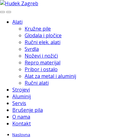
Skip
Skip
to
to
navigation
content
Alati
Kružne pile
Glodala i pločice
Ručni elek. alati
Svrdla
Noževi i nožići
Repro materijal
Pribor i ostalo
Alat za metal i aluminij
Ručni alati
Strojevi
Aluminij
Servis
Brušenje pila
O nama
Kontakt
Naslovna