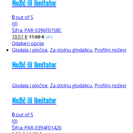
Nožić ili limitator
0
out of 5
(0)
Šifra: PAR-0396F0158C
10.51
€
11.68
€
VPC
Odaberi opcije
Glodala i pločice
,
Za stolnu glodalicu
,
Profilni noževi
Nožić ili limitator
Glodala i pločice
,
Za stolnu glodalicu
,
Profilni noževi
Nožić ili limitator
0
out of 5
(0)
Šifra: PAR-0394F01420