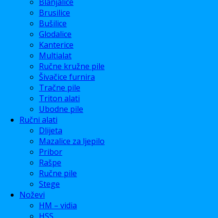
Blanjalice
Brusilice
Bušilice
Glodalice
Kanterice
Multialat
Ručne kružne pile
Šivačice furnira
Tračne pile
Triton alati
Ubodne pile
Ručni alati
Dlijeta
Mazalice za ljepilo
Pribor
Rašpe
Ručne pile
Stege
Noževi
HM – vidia
HSS