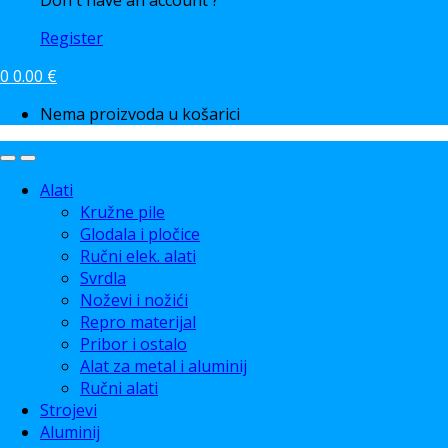
Don't have an account ?
Register
0
0.00
€
Nema proizvoda u košarici
Alati
Kružne pile
Glodala i pločice
Ručni elek. alati
Svrdla
Noževi i nožići
Repro materijal
Pribor i ostalo
Alat za metal i aluminij
Ručni alati
Strojevi
Aluminij