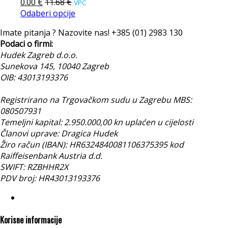
0.00
€
11.68
€
VPC
Odaberi opcije
Imate pitanja ? Nazovite nas!
+385 (01) 2983 130
Podaci o firmi:
Hudek Zagreb d.o.o.
Sunekova 145, 10040 Zagreb
OIB: 43013193376
Registrirano na Trgovačkom sudu u Zagrebu MBS:
080507931
Temeljni kapital: 2.950.000,00 kn uplaćen u cijelosti
Članovi uprave: Dragica Hudek
Žiro račun (IBAN): HR6324840081106375395 kod
Raiffeisenbank Austria d.d.
SWIFT: RZBHHR2X
PDV broj: HR43013193376
Korisne informacije