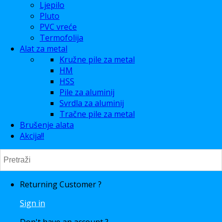
Ljepilo
Pluto
PVC vreće
Termofolija
Alat za metal
Kružne pile za metal
HM
HSS
Pile za aluminij
Svrdla za aluminij
Tračne pile za metal
Brušenje alata
Akcija!!
Returning Customer ?
Sign in