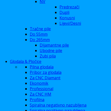
NV
Predrezači
Dupli
Konusni
Lijevi/Desni
Tračne pile
Do 55mm
Do 265mm
Dijamantne pile
Ubodne pile
Zubi pila
Glodala & Pločice
Pilna glodala
Pribor za glodala
Za CNC Diamant
Ekonomik
Professional
Za CNC HM
Profilna
Spiralna negativno nazubljena
Spiralna pozitivno nazubljena