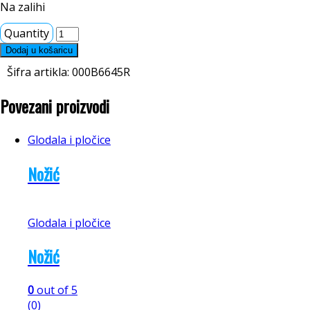
Na zalihi
Quantity
Dodaj u košaricu
Šifra artikla:
000B6645R
Povezani proizvodi
Glodala i pločice
Nožić
Glodala i pločice
Nožić
0
out of 5
(0)