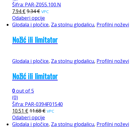
Šifra: PAR-Z055.100.N
7.94
€
9.34
€
VPC
Odaberi opcije
Glodala i pločice
,
Za stolnu glodalicu
,
Profilni noževi
Nožić ili limitator
Glodala i pločice
,
Za stolnu glodalicu
,
Profilni noževi
Nožić ili limitator
0
out of 5
(0)
Šifra: PAR-0394F01540
10.51
€
11.68
€
VPC
Odaberi opcije
Glodala i pločice
,
Za stolnu glodalicu
,
Profilni noževi