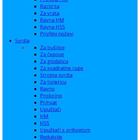
Razlićita
Za vrata
Ravna HM
Ravna HSS
Profilni noževi
Svrdla
Za bušilice
Za čepove
Za glodalicu
Za kvadratne rupe
Strojna svrdla
Za tiplericu
Ravno
Probojno
Prihvat
Upuštači
HM
HSS
Upuštači s prihvatom
Redukcije