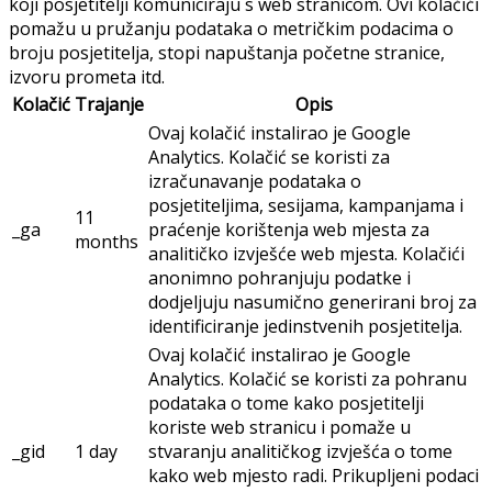
koji posjetitelji komuniciraju s web stranicom. Ovi kolačići
pomažu u pružanju podataka o metričkim podacima o
broju posjetitelja, stopi napuštanja početne stranice,
izvoru prometa itd.
Kolačić
Trajanje
Opis
Ovaj kolačić instalirao je Google
Analytics. Kolačić se koristi za
izračunavanje podataka o
posjetiteljima, sesijama, kampanjama i
11
_ga
praćenje korištenja web mjesta za
months
analitičko izvješće web mjesta. Kolačići
anonimno pohranjuju podatke i
dodjeljuju nasumično generirani broj za
identificiranje jedinstvenih posjetitelja.
Ovaj kolačić instalirao je Google
Analytics. Kolačić se koristi za pohranu
podataka o tome kako posjetitelji
koriste web stranicu i pomaže u
_gid
1 day
stvaranju analitičkog izvješća o tome
kako web mjesto radi. Prikupljeni podaci