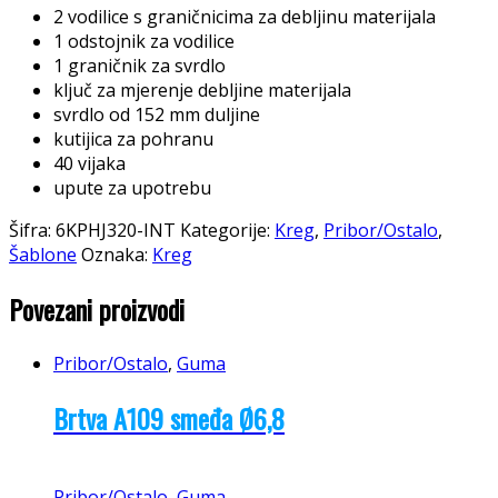
2 vodilice s graničnicima za debljinu materijala
1 odstojnik za vodilice
1 graničnik za svrdlo
ključ za mjerenje debljine materijala
svrdlo od 152 mm duljine
kutijica za pohranu
40 vijaka
upute za upotrebu
Šifra:
6KPHJ320-INT
Kategorije:
Kreg
,
Pribor/Ostalo
,
Šablone
Oznaka:
Kreg
Povezani proizvodi
Pribor/Ostalo
,
Guma
Brtva A109 smeđa Ø6,8
Pribor/Ostalo
,
Guma