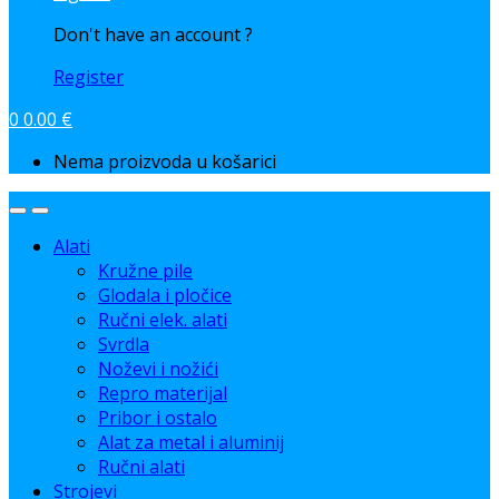
Don't have an account ?
Register
0
0.00
€
Nema proizvoda u košarici
Alati
Kružne pile
Glodala i pločice
Ručni elek. alati
Svrdla
Noževi i nožići
Repro materijal
Pribor i ostalo
Alat za metal i aluminij
Ručni alati
Strojevi