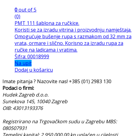
0
out of 5
(0)
PMT 111 šablona za ručkice.
Koristi se za izradu vitrina i proizvodnju namještaja.
Omogućuje bušenje rupa s razmakom od 32 mm za
vrata, ormare i slično. Korisno za izradu rupa za
ručke na ladicama i vratima.
Šifra: 00018999
Na upit
Dodaj u košaricu
Imate pitanja ? Nazovite nas!
+385 (01) 2983 130
Podaci o firmi:
Hudek Zagreb d.o.o.
Sunekova 145, 10040 Zagreb
OIB: 43013193376
Registrirano na Trgovačkom sudu u Zagrebu MBS:
080507931
Temeljni kapital: 2.950.000,00 kn uplaćen u cijelosti