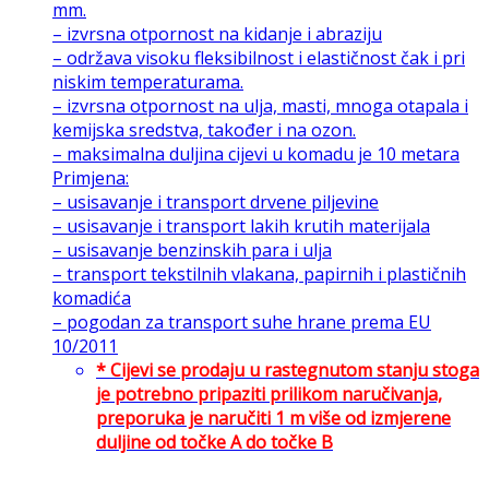
mm.
– izvrsna otpornost na kidanje i abraziju
– održava visoku fleksibilnost i elastičnost čak i pri
niskim temperaturama.
– izvrsna otpornost na ulja, masti, mnoga otapala i
kemijska sredstva, također i na ozon.
– maksimalna duljina cijevi u komadu je 10 metara
Primjena:
– usisavanje i transport drvene piljevine
– usisavanje i transport lakih krutih materijala
– usisavanje benzinskih para i ulja
– transport tekstilnih vlakana, papirnih i plastičnih
komadića
– pogodan za transport suhe hrane prema EU
10/2011
* Cijevi se prodaju u rastegnutom stanju stoga
je potrebno pripaziti prilikom naručivanja,
preporuka je naručiti 1 m više od izmjerene
duljine od točke A do točke B