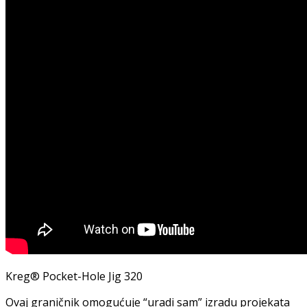
Kreg® Pocket-Hole Jig 320
Ovaj graničnik omogućuje “uradi sam” izradu projekata