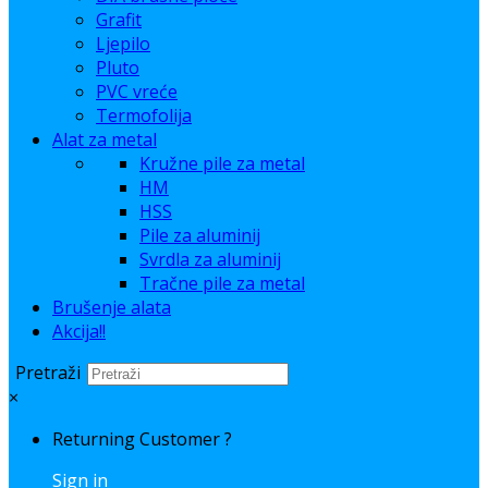
Grafit
Ljepilo
Pluto
PVC vreće
Termofolija
Alat za metal
Kružne pile za metal
HM
HSS
Pile za aluminij
Svrdla za aluminij
Tračne pile za metal
Brušenje alata
Akcija!!
Pretraži
×
Returning Customer ?
Sign in