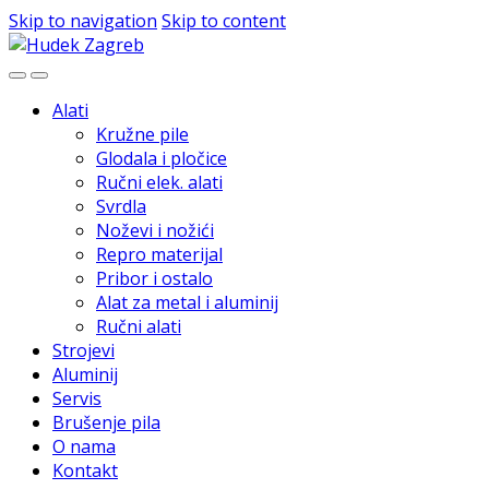
Skip to navigation
Skip to content
Alati
Kružne pile
Glodala i pločice
Ručni elek. alati
Svrdla
Noževi i nožići
Repro materijal
Pribor i ostalo
Alat za metal i aluminij
Ručni alati
Strojevi
Aluminij
Servis
Brušenje pila
O nama
Kontakt