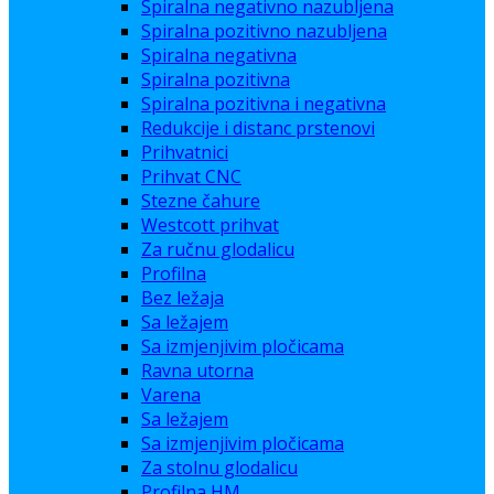
Spiralna negativno nazubljena
Spiralna pozitivno nazubljena
Spiralna negativna
Spiralna pozitivna
Spiralna pozitivna i negativna
Redukcije i distanc prstenovi
Prihvatnici
Prihvat CNC
Stezne čahure
Westcott prihvat
Za ručnu glodalicu
Profilna
Bez ležaja
Sa ležajem
Sa izmjenjivim pločicama
Ravna utorna
Varena
Sa ležajem
Sa izmjenjivim pločicama
Za stolnu glodalicu
Profilna HM