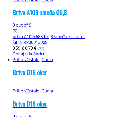
Brtva A109 smeđa Ø6,8
0
out of 5
(0)
brtva A109x68S fi 6,8 smeđa, silikon…
Šifra: RP00013008
0.59
€
0.79
€
VPC
Dodaj u košaricu
Pribor/Ostalo
,
Guma
Brtva D16 oker
Pribor/Ostalo
,
Guma
Brtva D16 oker
0
out of 5