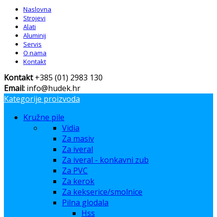
Naslovna
Strojevi
Alati
Aluminij
Servis
O nama
Kontakt
Kontakt
+385 (01) 2983 130
Email:
info@hudek.hr
Kategorije proizvoda
Kružne pile
Vidia
Za masiv
Za iveral
Za iveral - konkavni zub
Za PVC
Za kerok
Za kekserice/smolnice
Pilna glodala
Hss