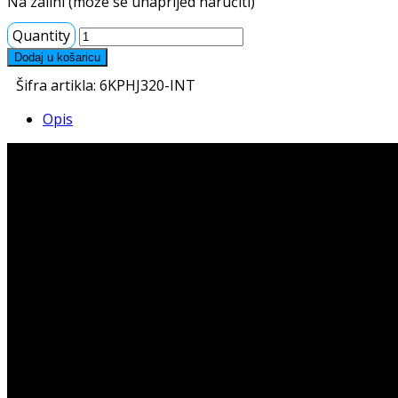
Na zalihi (može se unaprijed naručiti)
Quantity
Dodaj u košaricu
Šifra artikla:
6KPHJ320-INT
Opis