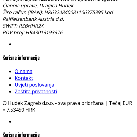
Članovi uprave: Dragica Hudek
Žiro račun (IBAN): HR6324840081106375395 kod
Raiffeisenbank Austria d.d.
SWIFT: RZBHHR2X
PDV broj: HR43013193376
Korisne informacije
O nama
Kontakt
Uvjeti poslovanja
Zaštita privatnosti
© Hudek Zagreb d.o.o. - sva prava pridržana | Tečaj EUR
= 7,53450 HRK
Korisne informacije