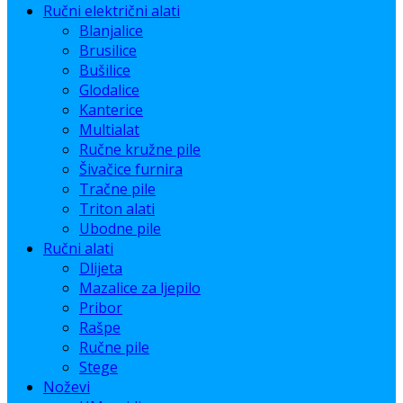
Ručni električni alati
Blanjalice
Brusilice
Bušilice
Glodalice
Kanterice
Multialat
Ručne kružne pile
Šivačice furnira
Tračne pile
Triton alati
Ubodne pile
Ručni alati
Dlijeta
Mazalice za ljepilo
Pribor
Rašpe
Ručne pile
Stege
Noževi