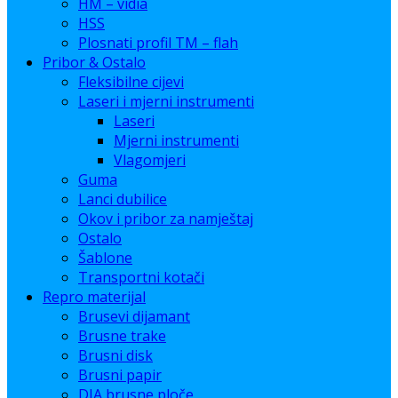
HM – vidia
HSS
Plosnati profil TM – flah
Pribor & Ostalo
Fleksibilne cijevi
Laseri i mjerni instrumenti
Laseri
Mjerni instrumenti
Vlagomjeri
Guma
Lanci dubilice
Okov i pribor za namještaj
Ostalo
Šablone
Transportni kotači
Repro materijal
Brusevi dijamant
Brusne trake
Brusni disk
Brusni papir
DIA brusne ploče