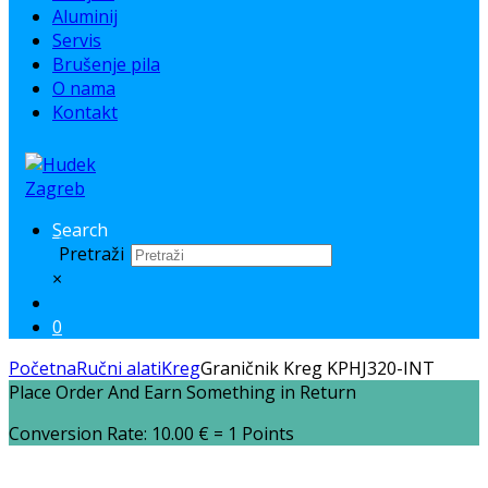
Aluminij
Servis
Brušenje pila
O nama
Kontakt
Search
Pretraži
×
0
Početna
Ručni alati
Kreg
Graničnik Kreg KPHJ320-INT
Place Order And Earn Something in Return
Conversion Rate:
10.00
€
= 1 Points