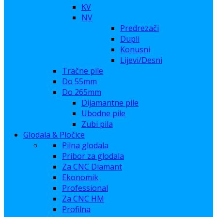
KV
NV
Predrezači
Dupli
Konusni
Lijevi/Desni
Tračne pile
Do 55mm
Do 265mm
Dijamantne pile
Ubodne pile
Zubi pila
Glodala & Pločice
Pilna glodala
Pribor za glodala
Za CNC Diamant
Ekonomik
Professional
Za CNC HM
Profilna