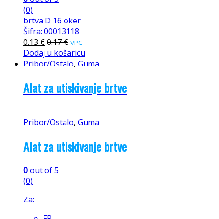
(0)
brtva D 16 oker
Šifra: 00013118
0.13
€
0.17
€
VPC
Dodaj u košaricu
Pribor/Ostalo
,
Guma
Alat za utiskivanje brtve
Pribor/Ostalo
,
Guma
Alat za utiskivanje brtve
0
out of 5
(0)
Za:
FP