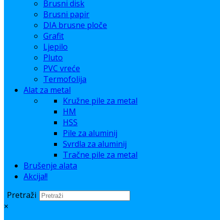
Brusni disk
Brusni papir
DIA brusne ploče
Grafit
Ljepilo
Pluto
PVC vreće
Termofolija
Alat za metal
Kružne pile za metal
HM
HSS
Pile za aluminij
Svrdla za aluminij
Tračne pile za metal
Brušenje alata
Akcija!!
Pretraži
×