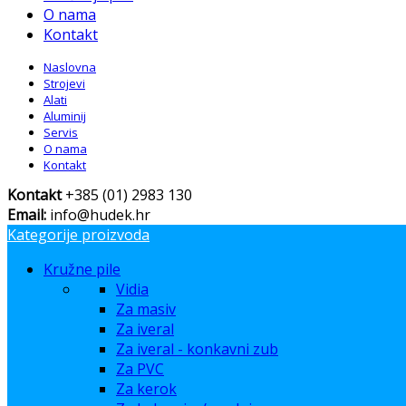
O nama
Kontakt
Naslovna
Strojevi
Alati
Aluminij
Servis
O nama
Kontakt
Kontakt
+385 (01) 2983 130
Email:
info@hudek.hr
Kategorije proizvoda
Kružne pile
Vidia
Za masiv
Za iveral
Za iveral - konkavni zub
Za PVC
Za kerok