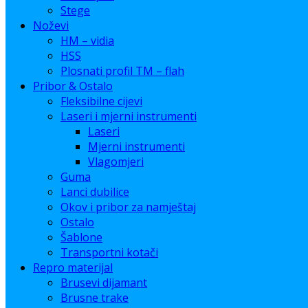
Stege
Noževi
HM – vidia
HSS
Plosnati profil TM – flah
Pribor & Ostalo
Fleksibilne cijevi
Laseri i mjerni instrumenti
Laseri
Mjerni instrumenti
Vlagomjeri
Guma
Lanci dubilice
Okov i pribor za namještaj
Ostalo
Šablone
Transportni kotači
Repro materijal
Brusevi dijamant
Brusne trake