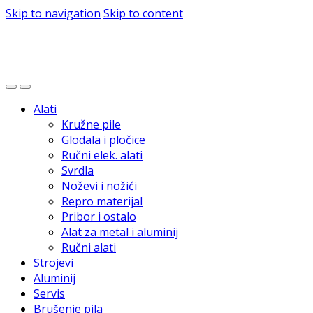
Skip to navigation
Skip to content
Alati
Kružne pile
Glodala i pločice
Ručni elek. alati
Svrdla
Noževi i nožići
Repro materijal
Pribor i ostalo
Alat za metal i aluminij
Ručni alati
Strojevi
Aluminij
Servis
Brušenje pila