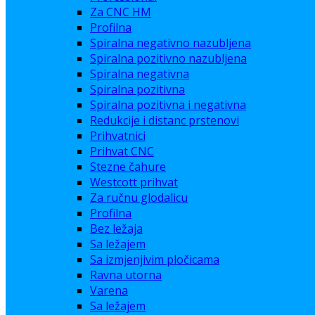
Za CNC HM
Profilna
Spiralna negativno nazubljena
Spiralna pozitivno nazubljena
Spiralna negativna
Spiralna pozitivna
Spiralna pozitivna i negativna
Redukcije i distanc prstenovi
Prihvatnici
Prihvat CNC
Stezne čahure
Westcott prihvat
Za ručnu glodalicu
Profilna
Bez ležaja
Sa ležajem
Sa izmjenjivim pločicama
Ravna utorna
Varena
Sa ležajem