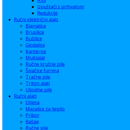
HSS
Upuštači s prihvatom
Redukcije
Ručni električni alati
Blanjalice
Brusilice
Bušilice
Glodalice
Kanterice
Multialat
Ručne kružne pile
Šivačice furnira
Tračne pile
Triton alati
Ubodne pile
Ručni alati
Dlijeta
Mazalice za ljepilo
Pribor
Rašpe
Ručne pile