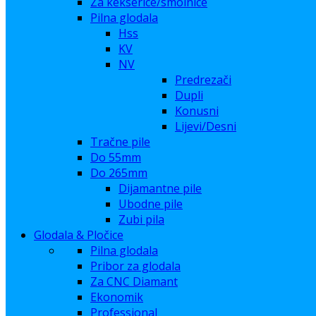
Za kekserice/smolnice
Pilna glodala
Hss
KV
NV
Predrezači
Dupli
Konusni
Lijevi/Desni
Tračne pile
Do 55mm
Do 265mm
Dijamantne pile
Ubodne pile
Zubi pila
Glodala & Pločice
Pilna glodala
Pribor za glodala
Za CNC Diamant
Ekonomik
Professional