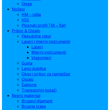
Stege
Noževi
HM – vidia
HSS
Plosnati profil TM – flah
Pribor & Ostalo
Fleksibilne cijevi
Laseri i mjerni instrumenti
Laseri
Mjerni instrumenti
Vlagomjeri
Guma
Lanci dubilice
Okov i pribor za namještaj
Ostalo
Šablone
Transportni kotači
Repro materijal
Brusevi dijamant
Brusne trake