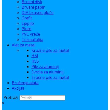
Brusni disk
Brusni papir
DIA brusne ploče
Grafit
Ljepilo
Pluto
PVC vreće
Termofolija
Alat za metal
Kružne pile za metal
HM
HSS
Pile za aluminij
Svrdla za aluminij
Tračne pile za metal
Brušenje alata
Akcija!!
Pretraži
×