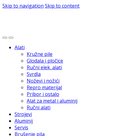
Skip to navigation
Skip to content
Alati
Kružne pile
Glodala i pločice
Ručni elek. alati
Svrdla
Noževi i nožići
Repro materijal
Pribor i ostalo
Alat za metal i aluminij
Ručni alati
Strojevi
Aluminij
Servis
Brušenje pila