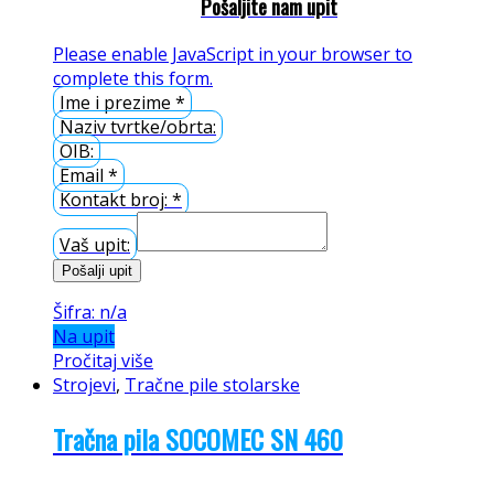
Pošaljite nam upit
Please enable JavaScript in your browser to
complete this form.
Ime i prezime
*
Naziv tvrtke/obrta:
OIB:
Email
*
Kontakt broj:
*
Vaš upit:
Pošalji upit
Šifra: n/a
Na upit
Pročitaj više
Strojevi
,
Tračne pile stolarske
Tračna pila SOCOMEC SN 460