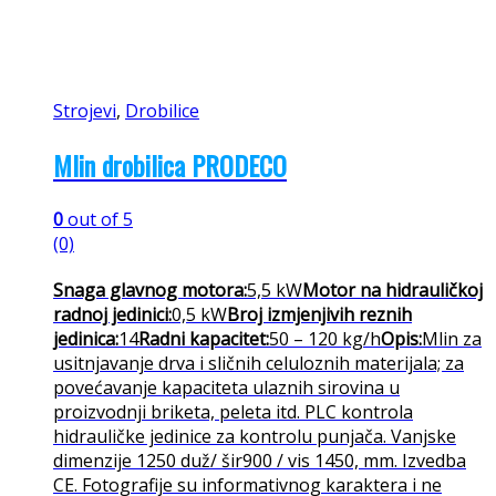
Strojevi
,
Drobilice
Mlin drobilica PRODECO
0
out of 5
(0)
Snaga glavnog motora:
5,5 kW
Motor na hidrauličkoj
radnoj jedinici:
0,5 kW
Broj izmjenjivih reznih
jedinica:
14
Radni kapacitet:
50 – 120 kg/h
Opis:
Mlin za
usitnjavanje drva i sličnih celuloznih materijala; za
povećavanje kapaciteta ulaznih sirovina u
proizvodnji briketa, peleta itd. PLC kontrola
hidrauličke jedinice za kontrolu punjača. Vanjske
dimenzije 1250 duž/ šir900 / vis 1450, mm. Izvedba
CE. Fotografije su informativnog karaktera i ne