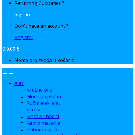
Returning Customer ?
Sign in
Don't have an account ?
Register
0
0.00
€
Nema proizvoda u košarici
Alati
Kružne pile
Glodala i pločice
Ručni elek. alati
Svrdla
Noževi i nožići
Repro materijal
Pribor i ostalo