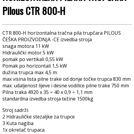
Pilous CTR 800-H
CTR 800-H horizontalna tračna pila trupčara PILOUS
ČEŠKA PROIZVODNJA -CE izvedba stroja
snaga motora 11 kW
Hidraulički motor 5 kW
pomak po vertikali 0,55 kW
Pomak po horizontali 1,5 kW
dužina trupca max 4,5 m
max visina lista pilne trake od donje točke trupca 830 mm
max. udaljenost lijeve i desne vodilice pilne trake 750 mm
Pilna traka 4920 x 35 ÷ 40 x 0,9 ÷ 1,1 mm
standardna izvedba stroja težine 1500kg
Stroj sadrži:
2 Hidrauličke stezaljke za trupce
3 Kuta nagiba
1x okretač trupaca