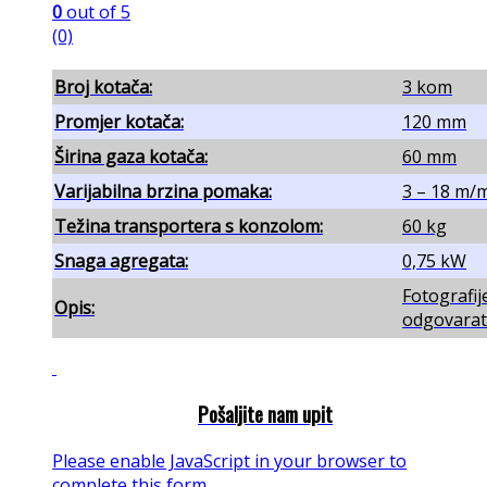
0
out of 5
(0)
Broj kotača:
3 kom
Promjer kotača:
120 mm
Širina gaza kotača:
60 mm
Varijabilna brzina pomaka:
3 – 18 m/
Težina transportera s konzolom:
60 kg
Snaga agregata:
0,75 kW
Fotografij
Opis:
odgovarati
Pošaljite nam upit
Please enable JavaScript in your browser to
complete this form.