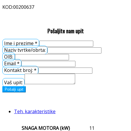
KOD:00200637
Pilana brenta dinaco trupac
Pošaljite nam upit
Ime i prezime
*
Naziv tvrtke/obrta:
OIB:
Email
*
Kontakt broj:
*
Vaš upit:
Pošalji upit
Teh. karakteristike
SNAGA MOTORA (kW)
11