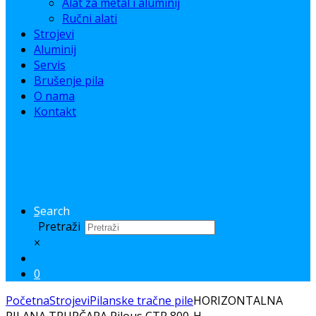
Alat za metal i aluminij
Ručni alati
Strojevi
Aluminij
Servis
Brušenje pila
O nama
Kontakt
Search
Pretraži
×
0
Početna
Strojevi
Pilanske tračne pile
HORIZONTALNA