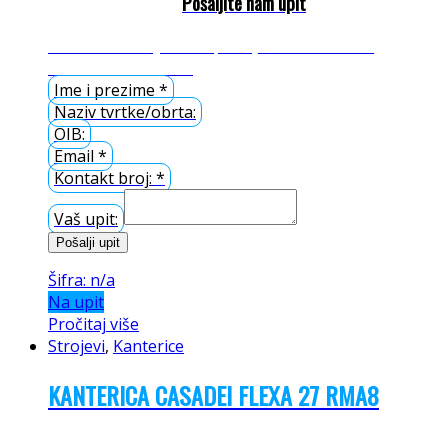
Pošaljite nam upit
Please enable JavaScript in your browser to
complete this form.
Ime i prezime
*
Naziv tvrtke/obrta:
OIB:
Email
*
Kontakt broj:
*
Vaš upit:
Pošalji upit
Šifra: n/a
Na upit
Pročitaj više
Strojevi
,
Kanterice
KANTERICA CASADEI FLEXA 27 RMA8