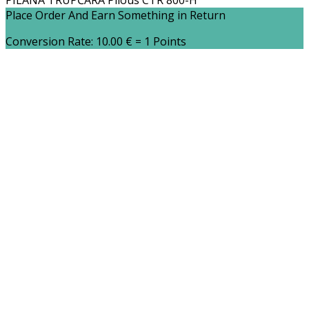
PILANA TRUPČARA Pilous CTR 800-H
Place Order And Earn Something in Return
Conversion Rate:
10.00
€
= 1 Points