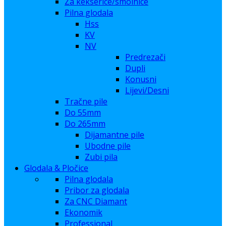
Za kekserice/smolnice
Pilna glodala
Hss
KV
NV
Predrezači
Dupli
Konusni
Lijevi/Desni
Tračne pile
Do 55mm
Do 265mm
Dijamantne pile
Ubodne pile
Zubi pila
Glodala & Pločice
Pilna glodala
Pribor za glodala
Za CNC Diamant
Ekonomik
Professional