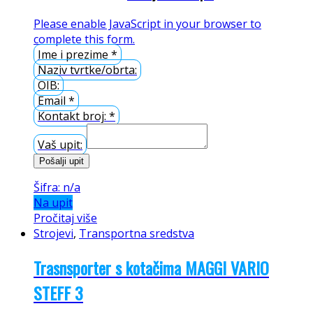
Please enable JavaScript in your browser to
complete this form.
Ime i prezime
*
Naziv tvrtke/obrta:
OIB:
Email
*
Kontakt broj:
*
Vaš upit:
Pošalji upit
Šifra: n/a
Na upit
Pročitaj više
Strojevi
,
Transportna sredstva
Trasnsporter s kotačima MAGGI VARIO
STEFF 3