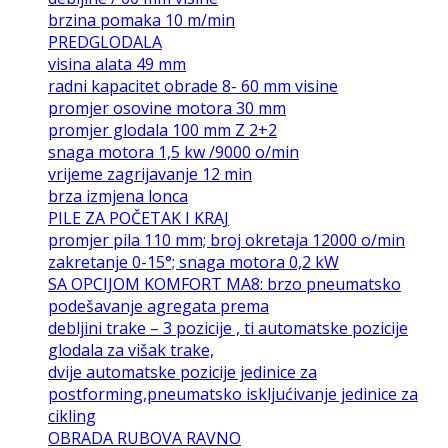
brzina pomaka 10 m/min
PREDGLODALA
visina alata 49 mm
radni kapacitet obrade 8- 60 mm visine
promjer osovine motora 30 mm
promjer glodala 100 mm Z 2+2
snaga motora 1,5 kw /9000 o/min
vrijeme zagrijavanje 12 min
brza izmjena lonca
PILE ZA POČETAK I KRAJ
promjer pila 110 mm; broj okretaja 12000 o/min
zakretanje 0-15°; snaga motora 0,2 kW
SA OPCIJOM KOMFORT MA8: brzo pneumatsko
podešavanje agregata prema
debljini trake – 3 pozicije , ti automatske pozicije
glodala za višak trake,
dvije automatske pozicije jedinice za
postforming,pneumatsko iskljućivanje jedinice za
cikling
OBRADA RUBOVA RAVNO