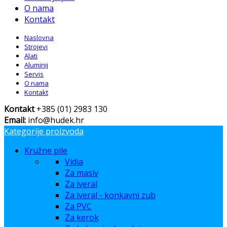
O nama
Kontakt
Naslovna
Strojevi
Alati
Aluminij
Servis
O nama
Kontakt
Kontakt
+385 (01) 2983 130
Email:
info@hudek.hr
Kategorije proizvoda
Kružne pile
Vidia
Za masiv
Za iveral
Za iveral - konkavni zub
Za PVC
Za kerok