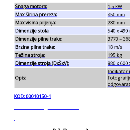
Snaga motora:
1,5 kW
Max širina prereza:
450 mm
Max visina piljenja:
280 mm
Dimenzije stola:
540 x 490
Dimenzije pilne trake:
3770 – 36
Brzina pilne trake:
18 m/s
Težina stroja:
195 kg
Dimenzije stroja (DxŠxV):
880 x 600
Indikator 
Opis:
Fotografij
odgovarati
KOD: 00010150-1
banzek banzeg bansek banseg