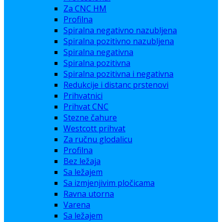
Za CNC HM
Profilna
Spiralna negativno nazubljena
Spiralna pozitivno nazubljena
Spiralna negativna
Spiralna pozitivna
Spiralna pozitivna i negativna
Redukcije i distanc prstenovi
Prihvatnici
Prihvat CNC
Stezne čahure
Westcott prihvat
Za ručnu glodalicu
Profilna
Bez ležaja
Sa ležajem
Sa izmjenjivim pločicama
Ravna utorna
Varena
Sa ležajem