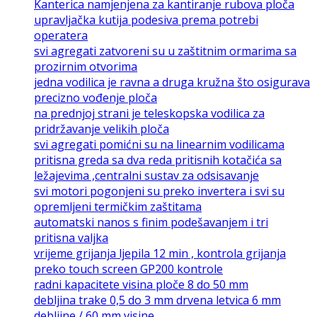
Kanterica namjenjena za kantiranje rubova ploča
upravljačka kutija podesiva prema potrebi
operatera
svi agregati zatvoreni su u zaštitnim ormarima sa
prozirnim otvorima
jedna vodilica je ravna a druga kružna što osigurava
precizno vođenje ploča
na prednjoj strani je teleskopska vodilica za
pridržavanje velikih ploča
svi agregati pomićni su na linearnim vodilicama
pritisna greda sa dva reda pritisnih kotačića sa
ležajevima ,centralni sustav za odsisavanje
svi motori pogonjeni su preko invertera i svi su
opremljeni termičkim zaštitama
automatski nanos s finim podešavanjem i tri
pritisna valjka
vrijeme grijanja ljepila 12 min , kontrola grijanja
preko touch screen GP200 kontrole
radni kapacitete visina ploče 8 do 50 mm
debljina trake 0,5 do 3 mm drvena letvica 6 mm
debljine / 60 mm visine