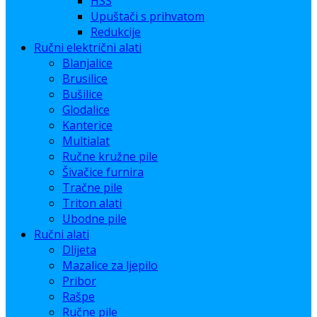
HSS
Upuštači s prihvatom
Redukcije
Ručni električni alati
Blanjalice
Brusilice
Bušilice
Glodalice
Kanterice
Multialat
Ručne kružne pile
Šivačice furnira
Tračne pile
Triton alati
Ubodne pile
Ručni alati
Dlijeta
Mazalice za ljepilo
Pribor
Rašpe
Ručne pile