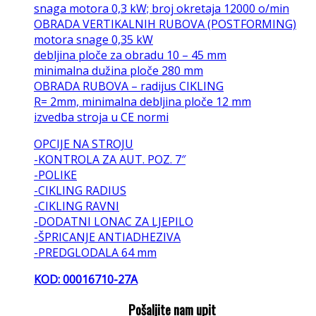
snaga motora 0,3 kW; broj okretaja 12000 o/min
OBRADA VERTIKALNIH RUBOVA (POSTFORMING)
motora snage 0,35 kW
debljina ploče za obradu 10 – 45 mm
minimalna dužina ploče 280 mm
OBRADA RUBOVA – radijus CIKLING
R= 2mm, minimalna debljina ploče 12 mm
izvedba stroja u CE normi
OPCIJE NA STROJU
-KONTROLA ZA AUT. POZ. 7″
-POLIKE
-CIKLING RADIUS
-CIKLING RAVNI
-DODATNI LONAC ZA LJEPILO
-ŠPRICANJE ANTIADHEZIVA
-PREDGLODALA 64 mm
KOD: 00016710-27A
Pošaljite nam upit