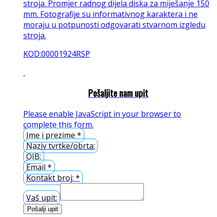
stroja. Promjer radnog dijela diska za miješanje 150
mm. Fotografije su informativnog karaktera i ne
moraju u potpunosti odgovarati stvarnom izgledu
stroja.
KOD:00001924RSP
Pošaljite nam upit
Please enable JavaScript in your browser to
complete this form.
Ime i prezime
*
Naziv tvrtke/obrta:
OIB:
Email
*
Kontakt broj:
*
Vaš upit:
Pošalji upit