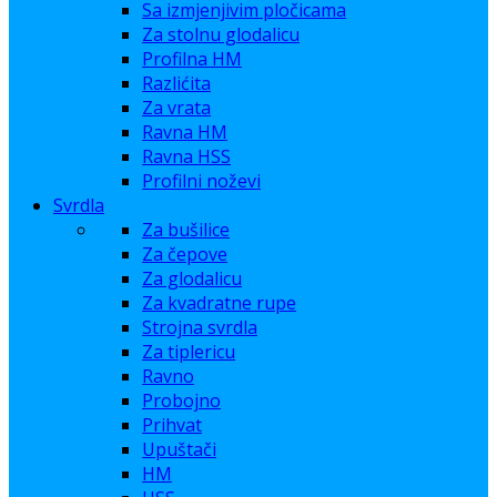
Sa izmjenjivim pločicama
Za stolnu glodalicu
Profilna HM
Razlićita
Za vrata
Ravna HM
Ravna HSS
Profilni noževi
Svrdla
Za bušilice
Za čepove
Za glodalicu
Za kvadratne rupe
Strojna svrdla
Za tiplericu
Ravno
Probojno
Prihvat
Upuštači
HM