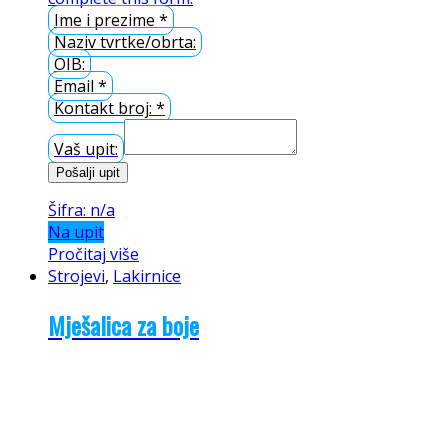
Ime i prezime
*
Naziv tvrtke/obrta:
OIB:
Email
*
Kontakt broj:
*
Vaš upit:
Pošalji upit
Šifra: n/a
Na upit
Pročitaj više
Strojevi
,
Lakirnice
Mješalica za boje