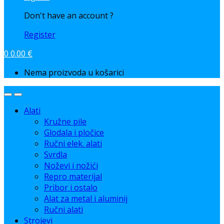
Don't have an account ?
Register
0
0.00
€
Nema proizvoda u košarici
Alati
Kružne pile
Glodala i pločice
Ručni elek. alati
Svrdla
Noževi i nožići
Repro materijal
Pribor i ostalo
Alat za metal i aluminij
Ručni alati
Strojevi