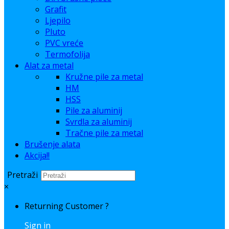
Grafit
Ljepilo
Pluto
PVC vreće
Termofolija
Alat za metal
Kružne pile za metal
HM
HSS
Pile za aluminij
Svrdla za aluminij
Tračne pile za metal
Brušenje alata
Akcija!!
Pretraži
×
Returning Customer ?
Sign in