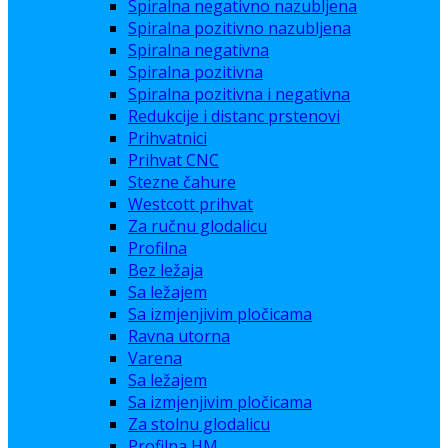
Spiralna negativno nazubljena
Spiralna pozitivno nazubljena
Spiralna negativna
Spiralna pozitivna
Spiralna pozitivna i negativna
Redukcije i distanc prstenovi
Prihvatnici
Prihvat CNC
Stezne čahure
Westcott prihvat
Za ručnu glodalicu
Profilna
Bez ležaja
Sa ležajem
Sa izmjenjivim pločicama
Ravna utorna
Varena
Sa ležajem
Sa izmjenjivim pločicama
Za stolnu glodalicu
Profilna HM