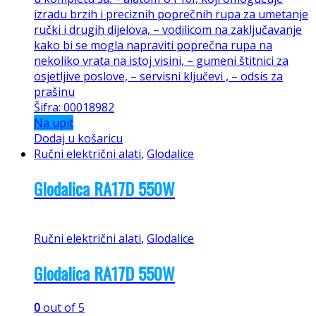
izradu brzih i preciznih poprečnih rupa za umetanje
ručki i drugih dijelova, – vodilicom na zaključavanje
kako bi se mogla napraviti poprečna rupa na
nekoliko vrata na istoj visini, – gumeni štitnici za
osjetljive poslove, – servisni ključevi , – odsis za
prašinu
Šifra: 00018982
Na upit
Dodaj u košaricu
Ručni električni alati
,
Glodalice
Glodalica RA17D 550W
Ručni električni alati
,
Glodalice
Glodalica RA17D 550W
0
out of 5