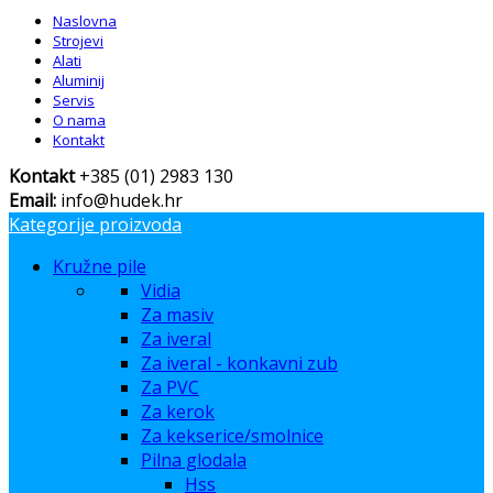
Naslovna
Strojevi
Alati
Aluminij
Servis
O nama
Kontakt
Kontakt
+385 (01) 2983 130
Email:
info@hudek.hr
Kategorije proizvoda
Kružne pile
Vidia
Za masiv
Za iveral
Za iveral - konkavni zub
Za PVC
Za kerok
Za kekserice/smolnice
Pilna glodala
Hss