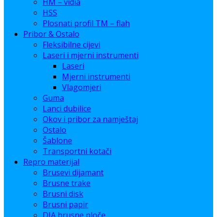
HM – vidia
HSS
Plosnati profil TM – flah
Pribor & Ostalo
Fleksibilne cijevi
Laseri i mjerni instrumenti
Laseri
Mjerni instrumenti
Vlagomjeri
Guma
Lanci dubilice
Okov i pribor za namještaj
Ostalo
Šablone
Transportni kotači
Repro materijal
Brusevi dijamant
Brusne trake
Brusni disk
Brusni papir
DIA brusne ploče