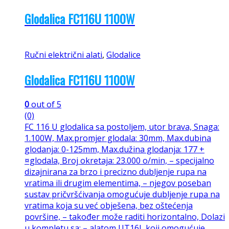
Glodalica FC116U 1100W
Ručni električni alati
,
Glodalice
Glodalica FC116U 1100W
0
out of 5
(0)
FC 116 U glodalica sa postoljem, utor brava, Snaga:
1.100W, Max.promjer glodala: 30mm, Max.dubina
glodanja: 0-125mm, Max.dužina glodanja: 177 +
¤glodala, Broj okretaja: 23.000 o/min, – specijalno
dizajnirana za brzo i precizno dubljenje rupa na
vratima ili drugim elementima, – njegov poseban
sustav pričvršćivanja omogućuje dubljenje rupa na
vratima koja su već obješena, bez oštećenja
površine, – također može raditi horizontalno, Dolazi
u kompletu sa: – alatom UT16I, koji omogućuje