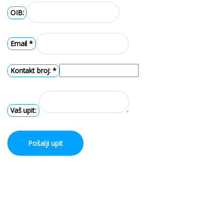
OIB:
Email
*
Kontakt broj:
*
Vaš upit:
Pošalji upit