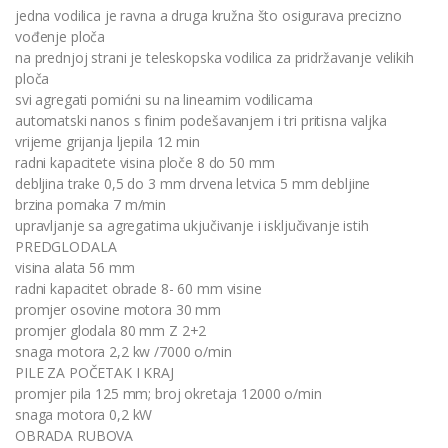
jedna vodilica je ravna a druga kružna što osigurava precizno
vođenje ploča
na prednjoj strani je teleskopska vodilica za pridržavanje velikih
ploča
svi agregati pomićni su na linearnim vodilicama
automatski nanos s finim podešavanjem i tri pritisna valjka
vrijeme grijanja ljepila 12 min
radni kapacitete visina ploče 8 do 50 mm
debljina trake 0,5 do 3 mm drvena letvica 5 mm debljine
brzina pomaka 7 m/min
upravljanje sa agregatima ukjučivanje i isključivanje istih
PREDGLODALA
visina alata 56 mm
radni kapacitet obrade 8- 60 mm visine
promjer osovine motora 30 mm
promjer glodala 80 mm Z 2+2
snaga motora 2,2 kw /7000 o/min
PILE ZA POČETAK I KRAJ
promjer pila 125 mm; broj okretaja 12000 o/min
snaga motora 0,2 kW
OBRADA RUBOVA