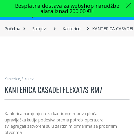
Skip to navigation
Skip to content
Besplatna dostava za webshop narudžbe
alata iznad
200.00
€
!!!
0
Početna
Strojevi
Kanterice
KANTERICA CASADEI
Kanterice
,
Strojevi
KANTERICA CASADEI FLEXA17S RM7
Kanterica namjenjena za kantiranje rubova ploča
upravljačka kutija podesiva prema potrebi operatera
svi agregati zatvoreni su u zaštitnim ormarima sa prozirnim
otvorima