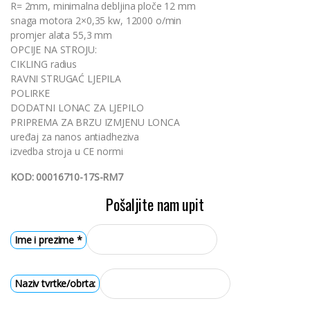
R= 2mm, minimalna debljina ploče 12 mm
snaga motora 2×0,35 kw, 12000 o/min
promjer alata 55,3 mm
OPCIJE NA STROJU:
CIKLING radius
RAVNI STRUGAĆ LJEPILA
POLIRKE
DODATNI LONAC ZA LJEPILO
PRIPREMA ZA BRZU IZMJENU LONCA
uređaj za nanos antiadheziva
izvedba stroja u CE normi
KOD: 00016710-17S-RM7
Pošaljite nam upit
Ime i prezime
*
Naziv tvrtke/obrta: