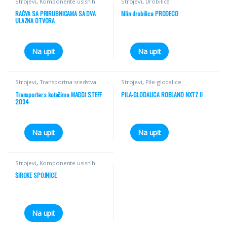
Strojevi
,
Komponente usisnih
Strojevi
,
Drobilice
sistema
RAČVA SA PRIRUBNICAMA SA DVA
Mlin drobilica PRODECO
ULAZNA OTVORA
Na upit
Na upit
Strojevi
,
Transportna sredstva
Strojevi
,
Pile-glodalice
Transporter s kotačima MAGGI STEFF
PILA-GLODALICA ROBLAND NXTZ II
2034
Na upit
Na upit
Strojevi
,
Komponente usisnih
sistema
ŠIROKE SPOJNICE
Na upit