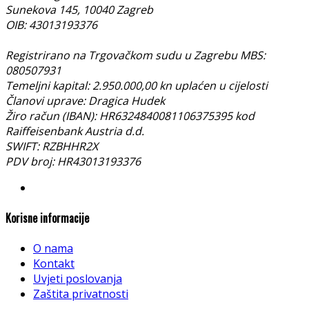
Sunekova 145, 10040 Zagreb
OIB: 43013193376
Registrirano na Trgovačkom sudu u Zagrebu MBS:
080507931
Temeljni kapital: 2.950.000,00 kn uplaćen u cijelosti
Članovi uprave: Dragica Hudek
Žiro račun (IBAN): HR6324840081106375395 kod
Raiffeisenbank Austria d.d.
SWIFT: RZBHHR2X
PDV broj: HR43013193376
Korisne informacije
O nama
Kontakt
Uvjeti poslovanja
Zaštita privatnosti