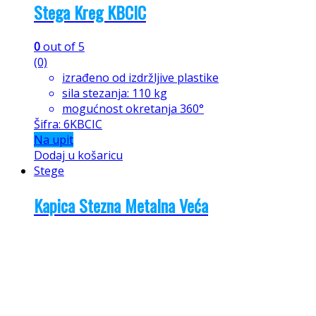
Stega Kreg KBCIC
0
out of 5
(0)
izrađeno od izdržljive plastike
sila stezanja: 110 kg
mogućnost okretanja 360°
Šifra: 6KBCIC
Na upit
Dodaj u košaricu
Stege
Kapica Stezna Metalna Veća