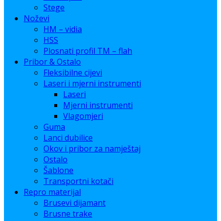
Stege
Noževi
HM – vidia
HSS
Plosnati profil TM – flah
Pribor & Ostalo
Fleksibilne cijevi
Laseri i mjerni instrumenti
Laseri
Mjerni instrumenti
Vlagomjeri
Guma
Lanci dubilice
Okov i pribor za namještaj
Ostalo
Šablone
Transportni kotači
Repro materijal
Brusevi dijamant
Brusne trake