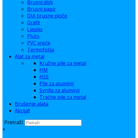
Brusni disk
Brusni papir
DIA brusne ploče
Grafit
Ljepilo
Pluto
PVC vreće
Termofolija
Alat za metal
Kružne pile za metal
HM
HSS
Pile za aluminij
Svrdla za aluminij
Tračne pile za metal
Brušenje alata
Akcija!!
Pretraži
×