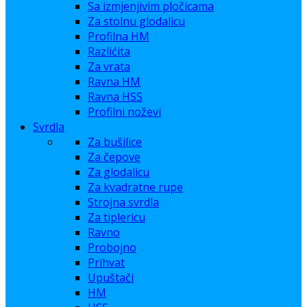
Sa izmjenjivim pločicama
Za stolnu glodalicu
Profilna HM
Razlićita
Za vrata
Ravna HM
Ravna HSS
Profilni noževi
Svrdla
Za bušilice
Za čepove
Za glodalicu
Za kvadratne rupe
Strojna svrdla
Za tiplericu
Ravno
Probojno
Prihvat
Upuštači
HM