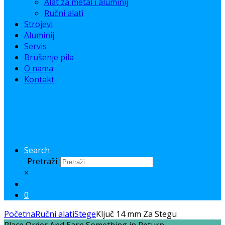
Alat za metal i aluminij
Ručni alati
Strojevi
Aluminij
Servis
Brušenje pila
O nama
Kontakt
Search
Pretraži
×
0
Početna
Ručni alati
Stege
Ključ 14 mm Za Stegu