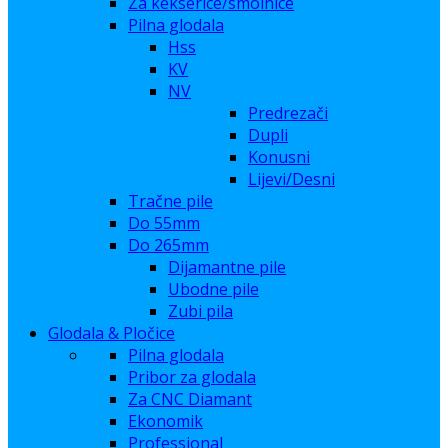
Za kekserice/smolnice
Pilna glodala
Hss
KV
NV
Predrezači
Dupli
Konusni
Lijevi/Desni
Tračne pile
Do 55mm
Do 265mm
Dijamantne pile
Ubodne pile
Zubi pila
Glodala & Pločice
Pilna glodala
Pribor za glodala
Za CNC Diamant
Ekonomik
Professional