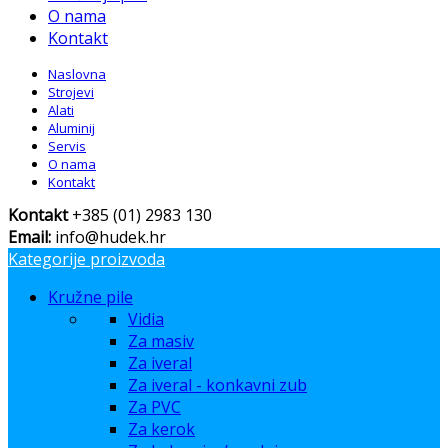
O nama
Kontakt
Naslovna
Strojevi
Alati
Aluminij
Servis
O nama
Kontakt
Kontakt
+385 (01) 2983 130
Email:
info@hudek.hr
Kategorije proizvoda
Kružne pile
Vidia
Za masiv
Za iveral
Za iveral - konkavni zub
Za PVC
Za kerok