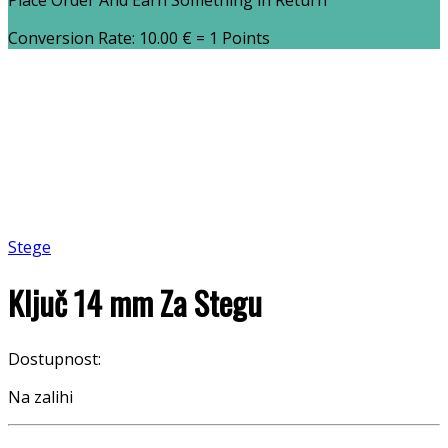
Place Order And Earn Something in Return
Conversion Rate:
10.00
€
= 1 Points
Stege
Ključ 14 mm Za Stegu
Dostupnost:
Na zalihi