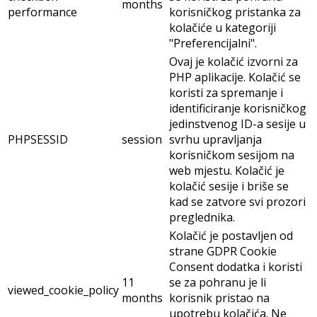
months
performance
korisničkog pristanka za
kolačiće u kategoriji
"Preferencijalni".
Ovaj je kolačić izvorni za
PHP aplikacije. Kolačić se
koristi za spremanje i
identificiranje korisničkog
jedinstvenog ID-a sesije u
PHPSESSID
session
svrhu upravljanja
korisničkom sesijom na
web mjestu. Kolačić je
kolačić sesije i briše se
kad se zatvore svi prozori
preglednika.
Kolačić je postavljen od
strane GDPR Cookie
Consent dodatka i koristi
11
se za pohranu je li
viewed_cookie_policy
months
korisnik pristao na
upotrebu kolačića. Ne