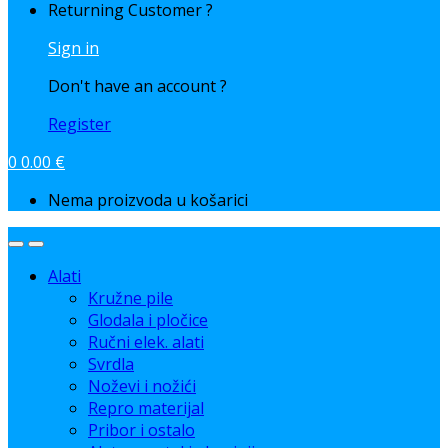
Returning Customer ?
Sign in
Don't have an account ?
Register
0
0.00
€
Nema proizvoda u košarici
Alati
Kružne pile
Glodala i pločice
Ručni elek. alati
Svrdla
Noževi i nožići
Repro materijal
Pribor i ostalo