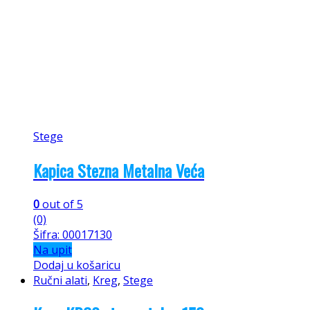
Stege
Kapica Stezna Metalna Veća
0
out of 5
(0)
Šifra: 00017130
Na upit
Dodaj u košaricu
Ručni alati
,
Kreg
,
Stege