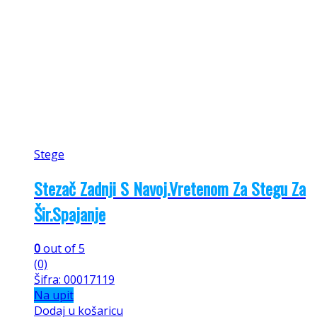
Stege
Stezač Zadnji S Navoj.Vretenom Za Stegu Za
Šir.Spajanje
0
out of 5
(0)
Šifra: 00017119
Na upit
Dodaj u košaricu