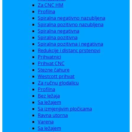
Za CNC HM
Profilna
Spiralna negativno nazubljena
Spiralna pozitivno nazubljena
Spiralna negativna
Spiralna pozitivna
Spiralna pozitivna i negativna
Redukcije i distanc prstenovi
Prihvatnici
Prihvat CNC
Stezne čahure
Westcott prihvat
Za ručnu glodalicu
Profilna
Bez ležaja
Sa ležajem
Sa izmjenjivim pločicama
Ravna utorna
Varena
Sa ležajem