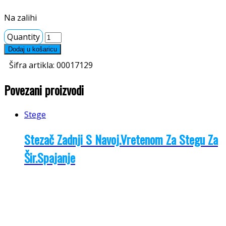
Na zalihi
Quantity
Dodaj u košaricu
Šifra artikla:
00017129
Povezani proizvodi
Stege
Stezač Zadnji S Navoj.Vretenom Za Stegu Za
Šir.Spajanje