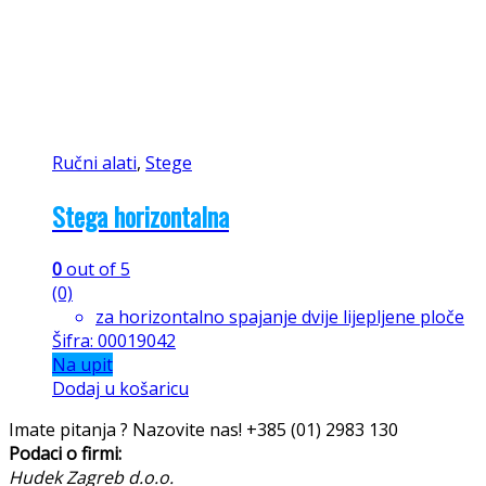
Ručni alati
,
Stege
Stega horizontalna
0
out of 5
(0)
za horizontalno spajanje dvije lijepljene ploče
Šifra: 00019042
Na upit
Dodaj u košaricu
Imate pitanja ? Nazovite nas!
+385 (01) 2983 130
Podaci o firmi:
Hudek Zagreb d.o.o.