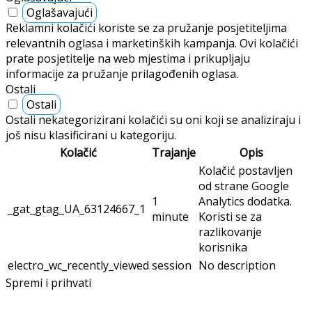
Oglašavajući
Reklamni kolačići koriste se za pružanje posjetiteljima
relevantnih oglasa i marketinških kampanja. Ovi kolačići
prate posjetitelje na web mjestima i prikupljaju
informacije za pružanje prilagođenih oglasa.
Ostali
Ostali
Ostali nekategorizirani kolačići su oni koji se analiziraju i
još nisu klasificirani u kategoriju.
Kolačić
Trajanje
Opis
Kolačić postavljen
od strane Google
1
Analytics dodatka.
_gat_gtag_UA_63124667_1
minute
Koristi se za
razlikovanje
korisnika
electro_wc_recently_viewed
session
No description
Spremi i prihvati