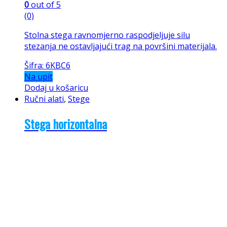
0
out of 5
(0)
Stolna stega ravnomjerno raspodjeljuje silu
stezanja ne ostavljajući trag na površini materijala.
Šifra: 6KBC6
Na upit
Dodaj u košaricu
Ručni alati
,
Stege
Stega horizontalna