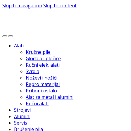
Skip to navigation
Skip to content
Alati
Kružne pile
Glodala i pločice
Ručni elek. alati
Svrdla
Noževi i nožići
Repro materijal
Pribor i ostalo
Alat za metal i aluminij
Ručni alati
Strojevi
Aluminij
Servis
Brušenje pila