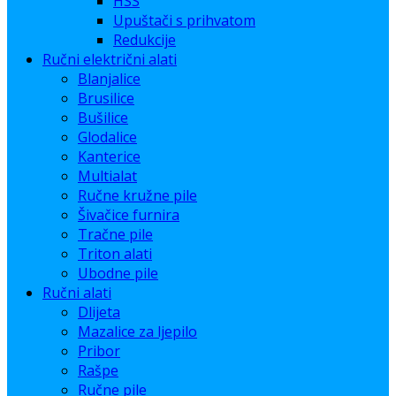
HSS
Upuštači s prihvatom
Redukcije
Ručni električni alati
Blanjalice
Brusilice
Bušilice
Glodalice
Kanterice
Multialat
Ručne kružne pile
Šivačice furnira
Tračne pile
Triton alati
Ubodne pile
Ručni alati
Dlijeta
Mazalice za ljepilo
Pribor
Rašpe
Ručne pile