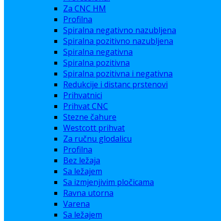
Za CNC HM
Profilna
Spiralna negativno nazubljena
Spiralna pozitivno nazubljena
Spiralna negativna
Spiralna pozitivna
Spiralna pozitivna i negativna
Redukcije i distanc prstenovi
Prihvatnici
Prihvat CNC
Stezne čahure
Westcott prihvat
Za ručnu glodalicu
Profilna
Bez ležaja
Sa ležajem
Sa izmjenjivim pločicama
Ravna utorna
Varena
Sa ležajem