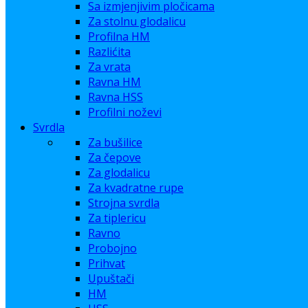
Sa izmjenjivim pločicama
Za stolnu glodalicu
Profilna HM
Razlićita
Za vrata
Ravna HM
Ravna HSS
Profilni noževi
Svrdla
Za bušilice
Za čepove
Za glodalicu
Za kvadratne rupe
Strojna svrdla
Za tiplericu
Ravno
Probojno
Prihvat
Upuštači
HM