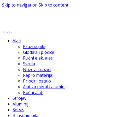
Skip to navigation
Skip to content
Alati
Kružne pile
Glodala i pločice
Ručni elek. alati
Svrdla
Noževi i nožići
Repro materijal
Pribor i ostalo
Alat za metal i aluminij
Ručni alati
Strojevi
Aluminij
Servis
Brušenje pila