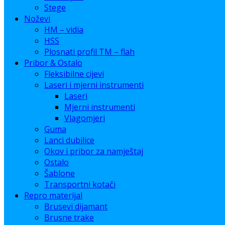
Stege
Noževi
HM – vidia
HSS
Plosnati profil TM – flah
Pribor & Ostalo
Fleksibilne cijevi
Laseri i mjerni instrumenti
Laseri
Mjerni instrumenti
Vlagomjeri
Guma
Lanci dubilice
Okov i pribor za namještaj
Ostalo
Šablone
Transportni kotači
Repro materijal
Brusevi dijamant
Brusne trake