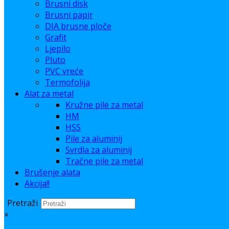
Brusni disk
Brusni papir
DIA brusne ploče
Grafit
Ljepilo
Pluto
PVC vreće
Termofolija
Alat za metal
Kružne pile za metal
HM
HSS
Pile za aluminij
Svrdla za aluminij
Tračne pile za metal
Brušenje alata
Akcija!!
Pretraži
×