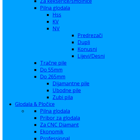
Za kekserice/smolnice
Pilna glodala
Hss
KV
NV
Predrezači
Dupli
Konusni
Lijevi/Desni
Tračne pile
Do 55mm
Do 265mm
Dijamantne pile
Ubodne pile
Zubi pila
Glodala & Pločice
Pilna glodala
Pribor za glodala
Za CNC Diamant
Ekonomik
Professional