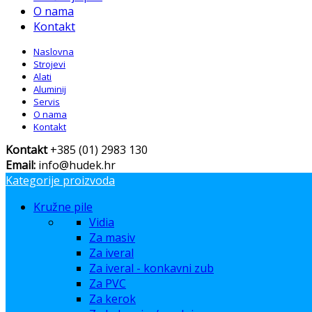
O nama
Kontakt
Naslovna
Strojevi
Alati
Aluminij
Servis
O nama
Kontakt
Kontakt
+385 (01) 2983 130
Email:
info@hudek.hr
Kategorije proizvoda
Kružne pile
Vidia
Za masiv
Za iveral
Za iveral - konkavni zub
Za PVC
Za kerok