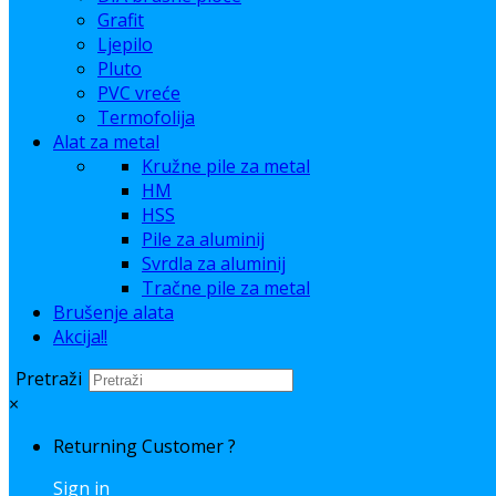
Grafit
Ljepilo
Pluto
PVC vreće
Termofolija
Alat za metal
Kružne pile za metal
HM
HSS
Pile za aluminij
Svrdla za aluminij
Tračne pile za metal
Brušenje alata
Akcija!!
Pretraži
×
Returning Customer ?
Sign in