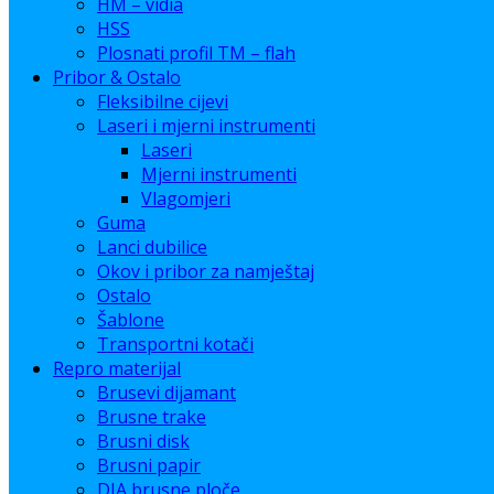
HM – vidia
HSS
Plosnati profil TM – flah
Pribor & Ostalo
Fleksibilne cijevi
Laseri i mjerni instrumenti
Laseri
Mjerni instrumenti
Vlagomjeri
Guma
Lanci dubilice
Okov i pribor za namještaj
Ostalo
Šablone
Transportni kotači
Repro materijal
Brusevi dijamant
Brusne trake
Brusni disk
Brusni papir
DIA brusne ploče