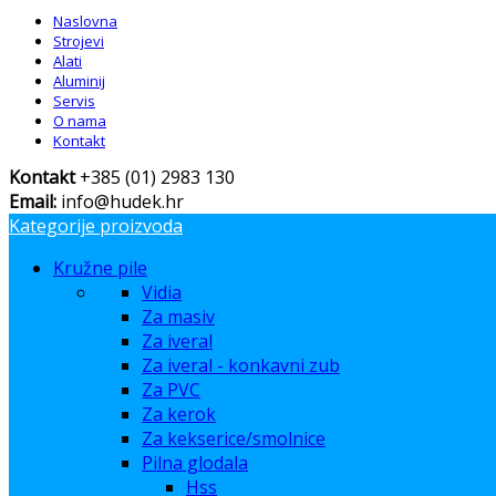
Naslovna
Strojevi
Alati
Aluminij
Servis
O nama
Kontakt
Kontakt
+385 (01) 2983 130
Email:
info@hudek.hr
Kategorije proizvoda
Kružne pile
Vidia
Za masiv
Za iveral
Za iveral - konkavni zub
Za PVC
Za kerok
Za kekserice/smolnice
Pilna glodala
Hss