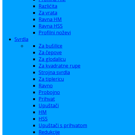
Razlićita
Za vrata
Ravna HM
Ravna HSS
Profilni noževi
Svrdla
Za bušilice
Za čepove
Za glodalicu
Za kvadratne rupe
Strojna svrdla
Za tiplericu
Ravno
Probojno
Prihvat
Upuštači
HM
HSS
Upuštači s prihvatom
Redukcije