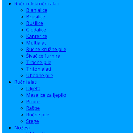
Ručni električni alati
Blanjalice
Brusilice
Bušilice
Glodalice
Kanterice
Multialat
Ručne kružne pile
Šivačice furnira
Tračne pile
Triton alati
Ubodne pile
Ručni alati
Dlijeta
Mazalice za ljepilo
Pribor
Rašpe
Ručne pile
Stege
Noževi