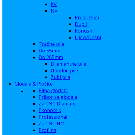
KV
NV
Predrezači
Dupli
Konusni
Lijevi/Desni
Tračne pile
Do 55mm
Do 265mm
Dijamantne pile
Ubodne pile
Zubi pila
Glodala & Pločice
Pilna glodala
Pribor za glodala
Za CNC Diamant
Ekonomik
Professional
Za CNC HM
Profilna