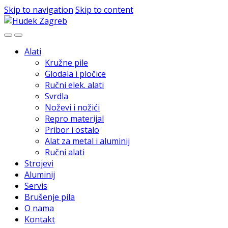
Skip to navigation
Skip to content
Alati
Kružne pile
Glodala i pločice
Ručni elek. alati
Svrdla
Noževi i nožići
Repro materijal
Pribor i ostalo
Alat za metal i aluminij
Ručni alati
Strojevi
Aluminij
Servis
Brušenje pila
O nama
Kontakt