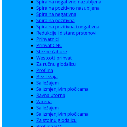
Spiralna negativno nazubljena
Spiralna pozitivno nazubljena
Spiralna negativna
Spiralna pozitivna
Spiralna pozitivna i negativna
Redukcije i distanc prstenovi
Prihvatnici
Prihvat CNC
Stezne čahure
Westcott prihvat
Za ručnu glodalicu
Profilna
Bez ležaja
Sa ležajem
Sa izmjenjivim pločicama
Ravna utorna
Varena
Sa ležajem
Sa izmjenjivim pločicama
Za stolnu glodalicu
Profilna HM