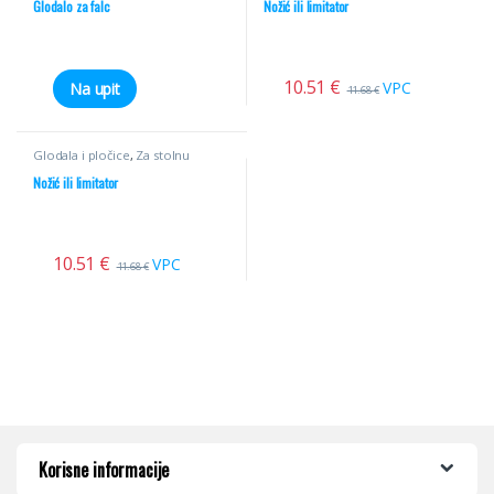
Glodalo za falc
Nožić ili limitator
10.51
€
VPC
Na upit
11.68
€
Glodala i pločice
,
Za stolnu
glodalicu
,
Profilni noževi
Nožić ili limitator
10.51
€
VPC
11.68
€
Korisne informacije