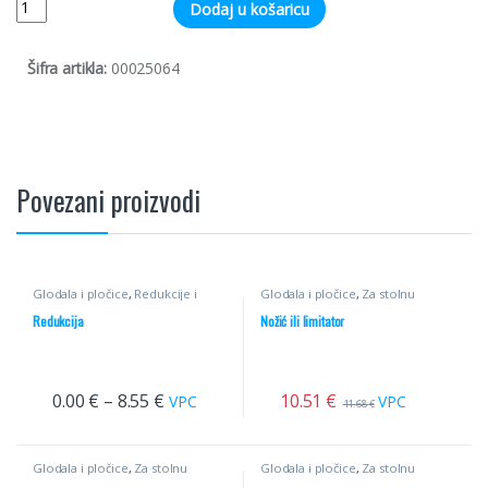
Dodaj u košaricu
Šifra artikla:
00025064
Povezani proizvodi
Glodala i pločice
,
Redukcije i
Glodala i pločice
,
Za stolnu
distanc prstenovi
glodalicu
,
Profilni noževi
Redukcija
Nožić ili limitator
10.51
€
0.00
€
–
8.55
€
VPC
VPC
11.68
€
Glodala i pločice
,
Za stolnu
Glodala i pločice
,
Za stolnu
glodalicu
,
Ravna HM
glodalicu
,
Profilni noževi