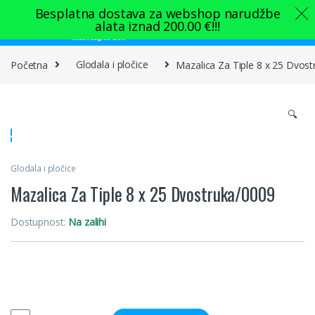
Skip to navigation
Skip to content
Besplatna dostava za webshop narudžbe
alata iznad
200.00
€
!!!
0
Početna
Glodala i pločice
Mazalica Za Tiple 8 x 25 Dvos
🔍
Glodala i pločice
Mazalica Za Tiple 8 x 25 Dvostruka/0009
Dostupnost:
Na zalihi
Quantity