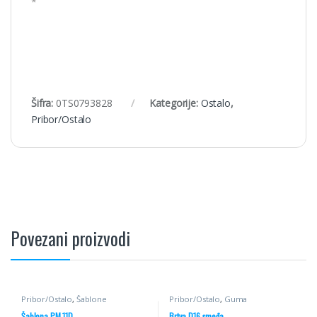
*
Šifra:
0TS0793828
Kategorije:
Ostalo
,
Pribor/Ostalo
Povezani proizvodi
Pribor/Ostalo
,
Šablone
Pribor/Ostalo
,
Guma
Šablona PM 11D
Brtva D16 smeđa