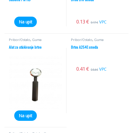
0.13
€
VPC
Na upit
0.17
€
Pribor/Ostalo
,
Guma
Pribor/Ostalo
,
Guma
Alat za utiskivanje brtve
Brtva A254E smeđa
0.41
€
VPC
0.54
€
Na upit