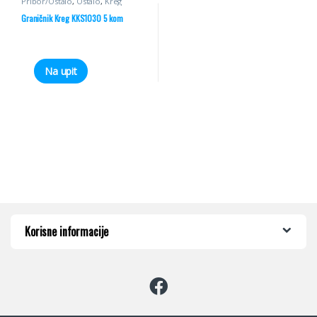
Pribor/Ostalo
,
Ostalo
,
Kreg
Graničnik Kreg KKS1030 5 kom
Na upit
Korisne informacije