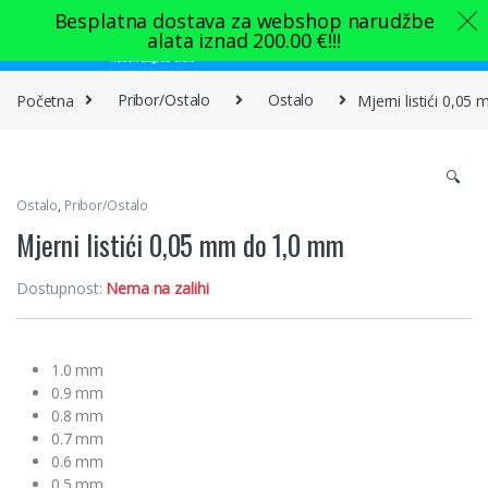
Skip to navigation
Skip to content
Besplatna dostava za webshop narudžbe
alata iznad
200.00
€
!!!
0
Početna
Pribor/Ostalo
Ostalo
Mjerni listići 0,0
🔍
Ostalo
,
Pribor/Ostalo
Mjerni listići 0,05 mm do 1,0 mm
Dostupnost:
Nema na zalihi
1.0 mm
0.9 mm
0.8 mm
0.7 mm
0.6 mm
0.5 mm