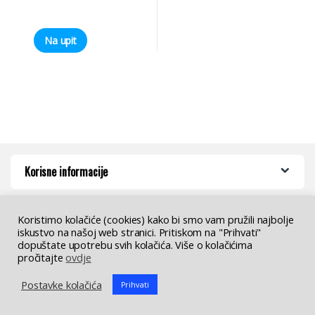
Na upit
Korisne informacije
Koristimo kolačiće (cookies) kako bi smo vam pružili najbolje
iskustvo na našoj web stranici. Pritiskom na "Prihvati"
dopuštate upotrebu svih kolačića. Više o kolačićima
pročitajte
ovdje
Imate pitanja ? Nazovite nas!
Postavke kolačića
Prihvati
+385 (01) 2983 130