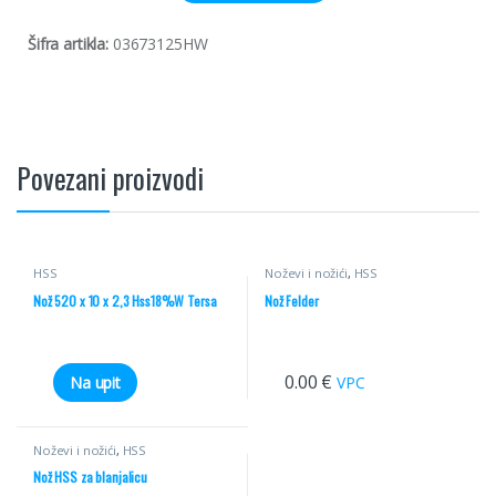
Šifra artikla:
03673125HW
Povezani proizvodi
HSS
Noževi i nožići
,
HSS
Nož 520 x 10 x 2,3 Hss18%W Tersa
Nož Felder
0.00
€
Na upit
VPC
Noževi i nožići
,
HSS
Nož HSS za blanjalicu