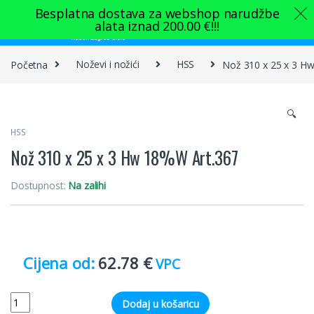
Skip to navigation
Skip to content
Besplatna dostava za webshop narudžbe
alata iznad
200.00
€
!!!
0
Početna
Noževi i nožići
HSS
Nož 310 x 25 x 3 H
🔍
HSS
Nož 310 x 25 x 3 Hw 18%W Art.367
Dostupnost:
Na zalihi
62.78
€
VPC
Quantity
Dodaj u košaricu