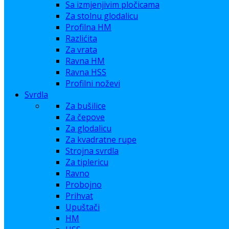
Sa izmjenjivim pločicama
Za stolnu glodalicu
Profilna HM
Razlićita
Za vrata
Ravna HM
Ravna HSS
Profilni noževi
Svrdla
Za bušilice
Za čepove
Za glodalicu
Za kvadratne rupe
Strojna svrdla
Za tiplericu
Ravno
Probojno
Prihvat
Upuštači
HM