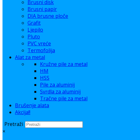
Brusni disk
Brusni papir
DIA brusne ploče
Grafit
Ljepilo
Pluto
PVC vreće
Termofolija
Alat za metal
Kružne pile za metal
HM
HSS
Pile za aluminij
Svrdla za aluminij
Tračne pile za metal
Brušenje alata
Akcija!!
Pretraži
×