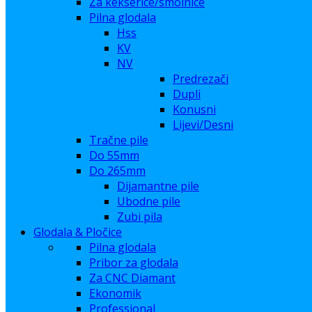
Za kekserice/smolnice
Pilna glodala
Hss
KV
NV
Predrezači
Dupli
Konusni
Lijevi/Desni
Tračne pile
Do 55mm
Do 265mm
Dijamantne pile
Ubodne pile
Zubi pila
Glodala & Pločice
Pilna glodala
Pribor za glodala
Za CNC Diamant
Ekonomik
Professional