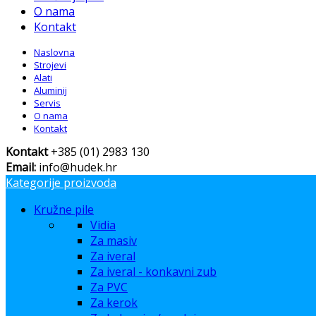
O nama
Kontakt
Naslovna
Strojevi
Alati
Aluminij
Servis
O nama
Kontakt
Kontakt
+385 (01) 2983 130
Email:
info@hudek.hr
Kategorije proizvoda
Kružne pile
Vidia
Za masiv
Za iveral
Za iveral - konkavni zub
Za PVC
Za kerok