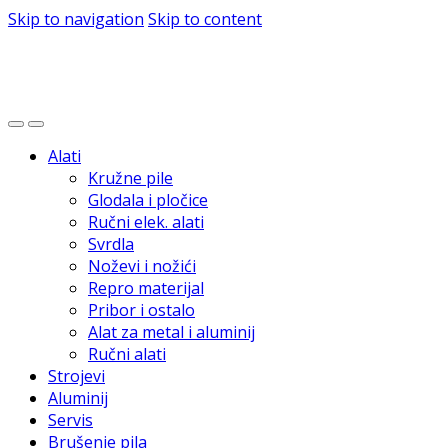
Skip to navigation
Skip to content
Alati
Kružne pile
Glodala i pločice
Ručni elek. alati
Svrdla
Noževi i nožići
Repro materijal
Pribor i ostalo
Alat za metal i aluminij
Ručni alati
Strojevi
Aluminij
Servis
Brušenje pila