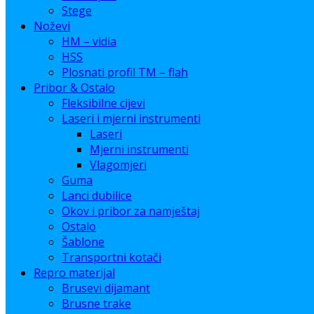
Stege
Noževi
HM – vidia
HSS
Plosnati profil TM – flah
Pribor & Ostalo
Fleksibilne cijevi
Laseri i mjerni instrumenti
Laseri
Mjerni instrumenti
Vlagomjeri
Guma
Lanci dubilice
Okov i pribor za namještaj
Ostalo
Šablone
Transportni kotači
Repro materijal
Brusevi dijamant
Brusne trake