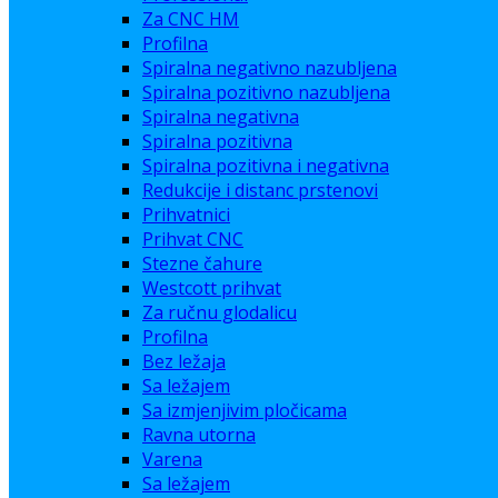
Za CNC HM
Profilna
Spiralna negativno nazubljena
Spiralna pozitivno nazubljena
Spiralna negativna
Spiralna pozitivna
Spiralna pozitivna i negativna
Redukcije i distanc prstenovi
Prihvatnici
Prihvat CNC
Stezne čahure
Westcott prihvat
Za ručnu glodalicu
Profilna
Bez ležaja
Sa ležajem
Sa izmjenjivim pločicama
Ravna utorna
Varena
Sa ležajem