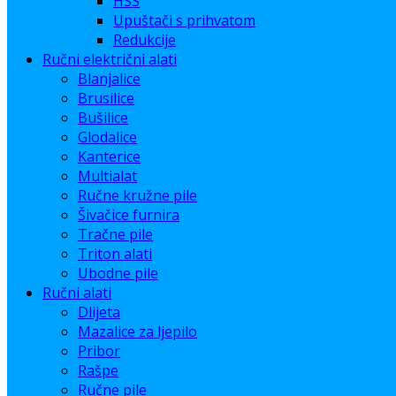
HSS
Upuštači s prihvatom
Redukcije
Ručni električni alati
Blanjalice
Brusilice
Bušilice
Glodalice
Kanterice
Multialat
Ručne kružne pile
Šivačice furnira
Tračne pile
Triton alati
Ubodne pile
Ručni alati
Dlijeta
Mazalice za ljepilo
Pribor
Rašpe
Ručne pile